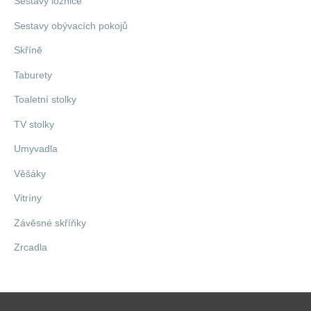
Sestavy ložnice
Sestavy obývacích pokojů
Skříně
Taburety
Toaletní stolky
TV stolky
Umyvadla
Věšáky
Vitríny
Závěsné skříňky
Zrcadla