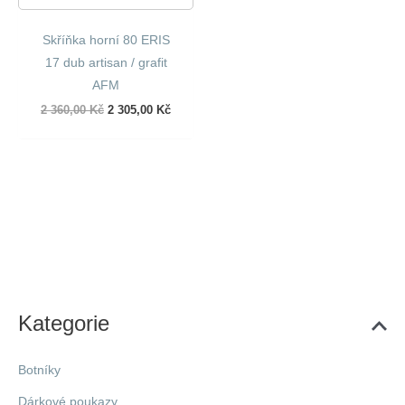
Skříňka horní 80 ERIS
17 dub artisan / grafit
AFM
Původní
Aktuální
2 360,00
Kč
2 305,00
Kč
cena
cena
byla:
je:
2
2
360,00 Kč.
305,00 Kč.
Kategorie
Botníky
Dárkové poukazy