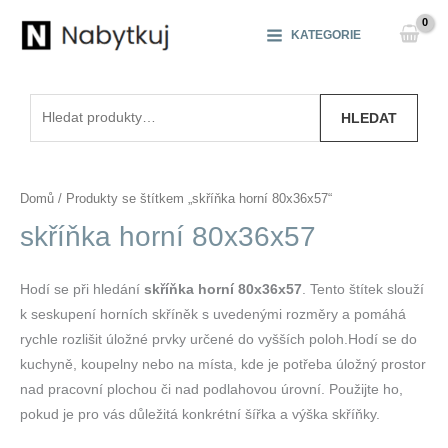
Přeskočit
na
KATEGORIE
obsah
Hledat:
HLEDAT
Domů
/ Produkty se štítkem „skříňka horní 80x36x57“
skříňka horní 80x36x57
Hodí se při hledání
skříňka horní 80x36x57
. Tento štítek slouží
k seskupení horních skříněk s uvedenými rozměry a pomáhá
rychle rozlišit úložné prvky určené do vyšších poloh.Hodí se do
kuchyně, koupelny nebo na místa, kde je potřeba úložný prostor
nad pracovní plochou či nad podlahovou úrovní. Použijte ho,
pokud je pro vás důležitá konkrétní šířka a výška skříňky.