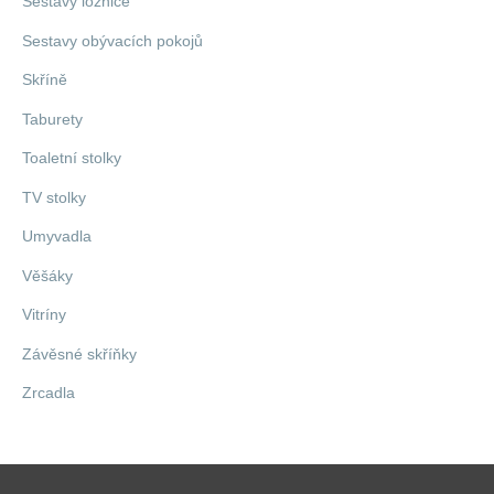
Sestavy ložnice
Sestavy obývacích pokojů
Skříně
Taburety
Toaletní stolky
TV stolky
Umyvadla
Věšáky
Vitríny
Závěsné skříňky
Zrcadla