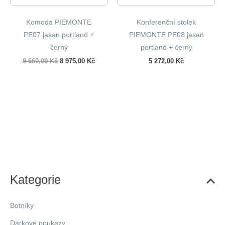
Komoda PIEMONTE
Konferenční stolek
PE07 jasan portland +
PIEMONTE PE08 jasan
černý
portland + černý
Původní
Aktuální
9 660,00
Kč
8 975,00
Kč
5 272,00
Kč
cena
cena
byla:
je:
9
8
660,00 Kč.
975,00 Kč.
Kategorie
Botníky
Dárkové poukazy