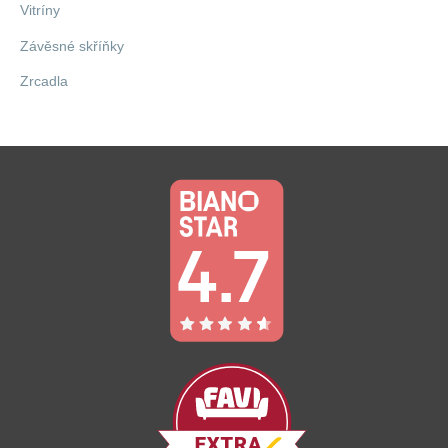
Vitríny
Závěsné skříňky
Zrcadla