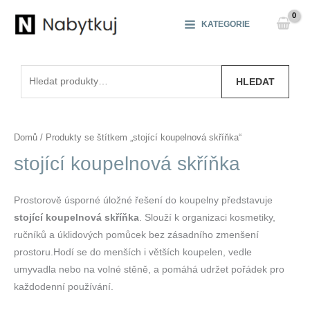
Přeskočit
na
KATEGORIE
obsah
Hledat:
HLEDAT
Domů
/ Produkty se štítkem „stojící koupelnová skříňka“
stojící koupelnová skříňka
Prostorově úsporné úložné řešení do koupelny představuje
stojící koupelnová skříňka
. Slouží k organizaci kosmetiky,
ručníků a úklidových pomůcek bez zásadního zmenšení
prostoru.Hodí se do menších i větších koupelen, vedle
umyvadla nebo na volné stěně, a pomáhá udržet pořádek pro
každodenní používání.