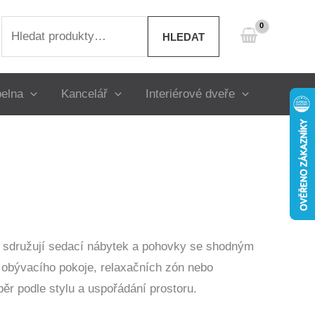
Hledat:
HLEDAT
elna
Kancelář
Interiérové dveře
é sdružují sedací nábytek a pohovky se shodným
 obývacího pokoje, relaxačních zón nebo
běr podle stylu a uspořádání prostoru.