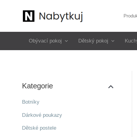
Přeskočit
na
Produ
obsah
Obývací pokoj
Dětský pokoj
Kuch
Kategorie
Botníky
Dárkové poukazy
Dětské postele