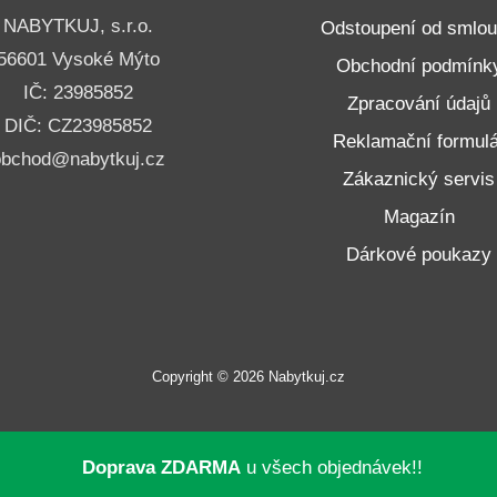
NABYTKUJ, s.r.o.
Odstoupení od smlo
56601 Vysoké Mýto
Obchodní podmínk
IČ: 23985852
Zpracování údajů
DIČ: CZ23985852
Reklamační formulá
obchod@nabytkuj.cz
Zákaznický servis
Magazín
Dárkové poukazy
Copyright © 2026 Nabytkuj.cz
Doprava ZDARMA
u všech objednávek!!
neru