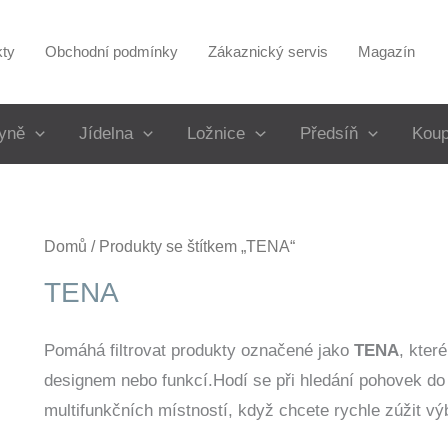
kty
Obchodní podmínky
Zákaznický servis
Magazín
yně
Jídelna
Ložnice
Předsíň
Koup
Domů
/ Produkty se štítkem „TENA“
TENA
Pomáhá filtrovat produkty označené jako
TENA
, kter
designem nebo funkcí.Hodí se při hledání pohovek do
multifunkčních místností, když chcete rychle zúžit vý