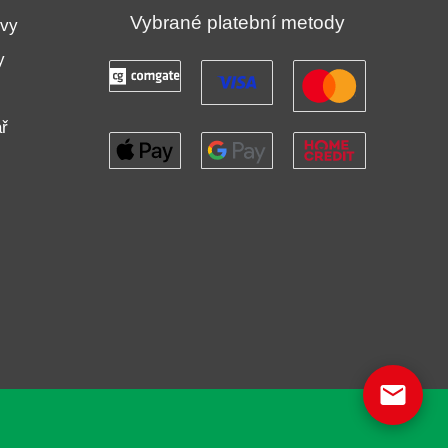
Vybrané platební metody
uvy
y
ř