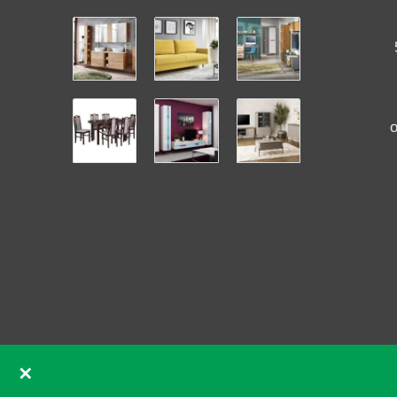
✕
GDPR souhlas se soubory cookie pomocí Real Cookie Ban