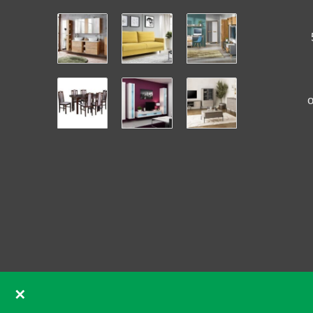
✕
GDPR souhlas se soubory cookie pomocí Real Cookie Ban