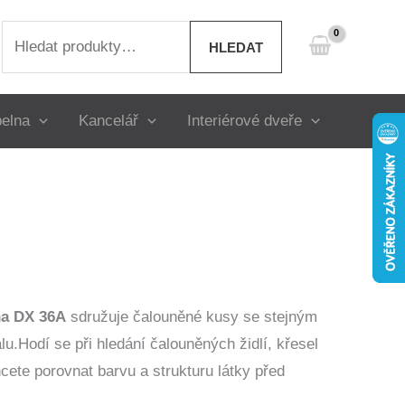
Hledat:
HLEDAT
elna
Kancelář
Interiérové dveře
na DX 36A
sdružuje čalouněné kusy se stejným
lu.Hodí se při hledání čalouněných židlí, křesel
cete porovnat barvu a strukturu látky před