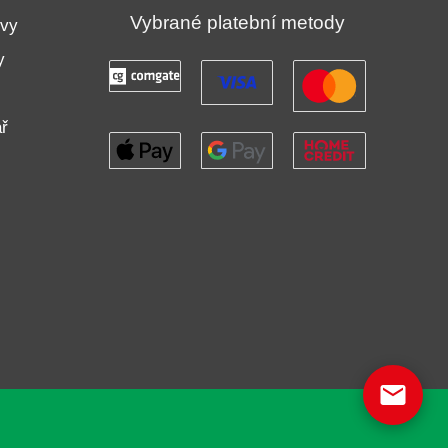
Vybrané platební metody
uvy
y
ř