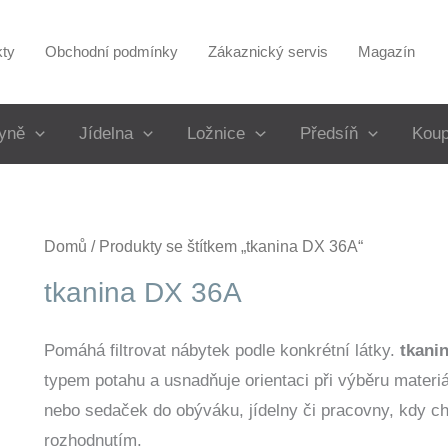
kty
Obchodní podmínky
Zákaznický servis
Magazín
yně
Jídelna
Ložnice
Předsíň
Koup
Domů
/ Produkty se štítkem „tkanina DX 36A“
tkanina DX 36A
Pomáhá filtrovat nábytek podle konkrétní látky.
tkani
typem potahu a usnadňuje orientaci při výběru materiá
nebo sedaček do obýváku, jídelny či pracovny, kdy ch
rozhodnutím.