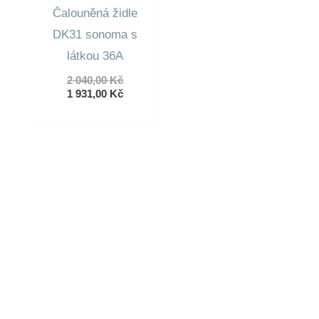
Čalouněná židle
DK31 sonoma s
látkou 36A
Původní
2 040,00
Kč
cena
Aktuální
1 931,00
Kč
byla:
cena
2
je:
040,00 Kč.
1
931,00 Kč.