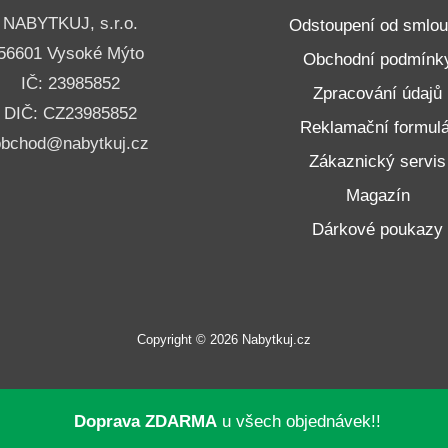
NABYTKUJ, s.r.o.
Odstoupení od smlo
56601 Vysoké Mýto
Obchodní podmínk
IČ: 23985852
Zpracování údajů
DIČ: CZ23985852
Reklamační formulá
obchod@nabytkuj.cz
Zákaznický servis
Magazín
Dárkové poukazy
Copyright © 2026 Nabytkuj.cz
Doprava ZDARMA
u všech objednávek!!
neru