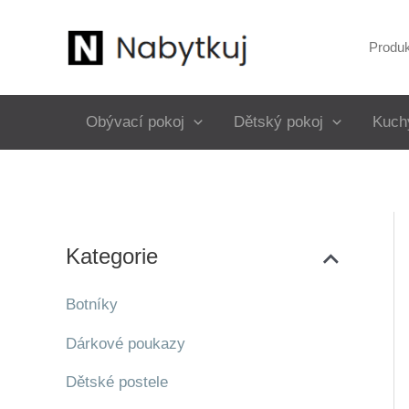
Přeskočit
na
Produ
obsah
Obývací pokoj
Dětský pokoj
Kuch
Kategorie
Botníky
Dárkové poukazy
Dětské postele