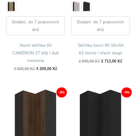
Dodání: do 7 pracovních
Dodání: do 7 pracovních
dnů
dnů
Horní skříňka 60
Skříňka horní 80 SILVIA
CAMERON 27 bílý / dub
63 černá / ořech okapi
cremona
Původní
Aktuáln
2 840,00
Kč
2 713,00
Kč
cena
cena
Původní
Aktuální
4 600,00
Kč
4 209,00
Kč
byla:
je:
cena
cena
2
2
byla:
je:
840,00 Kč.
713,00 
4
4
600,00 Kč.
209,00 Kč.
-9%
-9%