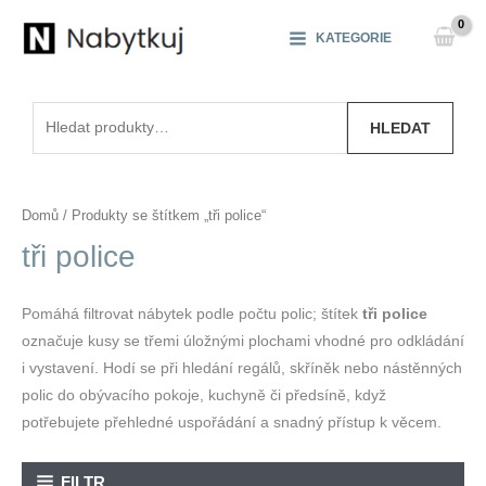
Přeskočit
na
KATEGORIE
obsah
Hledat:
HLEDAT
Domů
/ Produkty se štítkem „tři police“
tři police
Pomáhá filtrovat nábytek podle počtu polic; štítek
tři police
označuje kusy se třemi úložnými plochami vhodné pro odkládání
i vystavení. Hodí se při hledání regálů, skříněk nebo nástěnných
polic do obývacího pokoje, kuchyně či předsíně, když
potřebujete přehledné uspořádání a snadný přístup k věcem.
FILTR