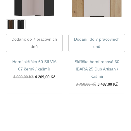
Dodání: do 7 pracovních
Dodání: do 7 pracovních
dnů
dnů
Horní skříňka 60 SILVIA
Skříňka horní rohová 60
67 černý / kašmír
IBARA 25 Dub Artisan /
Kašmír
Původní
Aktuální
4 600,00
Kč
4 209,00
Kč
cena
cena
Původní
Aktuáln
3 750,00
Kč
3 487,00
Kč
byla:
je:
cena
cena
4
4
byla:
je:
600,00 Kč.
209,00 Kč.
3
3
750,00 Kč.
487,00 