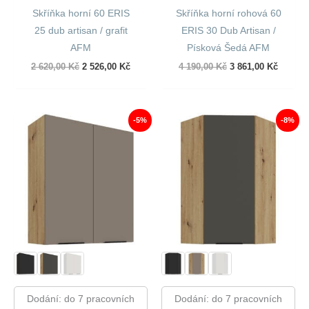
Skříňka horní 60 ERIS
Skříňka horní rohová 60
25 dub artisan / grafit
ERIS 30 Dub Artisan /
AFM
Písková Šedá AFM
Původní
Aktuální
Původní
Aktuáln
2 620,00
Kč
2 526,00
Kč
4 190,00
Kč
3 861,00
Kč
cena
cena
cena
cena
byla:
je:
byla:
je:
2
2
4
3
620,00 Kč.
526,00 Kč.
190,00 Kč.
861,00 
-5%
-8%
Dodání: do 7 pracovních
Dodání: do 7 pracovních