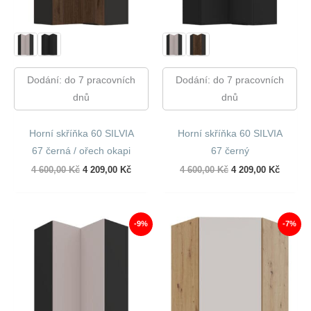
Dodání: do 7 pracovních
Dodání: do 7 pracovních
dnů
dnů
Horní skříňka 60 SILVIA
Horní skříňka 60 SILVIA
67 černá / ořech okapi
67 černý
Původní
Aktuální
Původní
Aktuáln
4 600,00
Kč
4 209,00
Kč
4 600,00
Kč
4 209,00
Kč
cena
cena
cena
cena
byla:
je:
byla:
je:
4
4
4
4
600,00 Kč.
209,00 Kč.
600,00 Kč.
209,00 
-9%
-7%