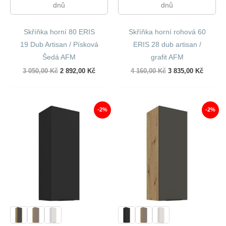
dnů
dnů
Skříňka horní 80 ERIS
Skříňka horní rohová 60
19 Dub Artisan / Písková
ERIS 28 dub artisan /
Šedá AFM
grafit AFM
Původní
Aktuální
Původní
Aktuáln
3 050,00
Kč
2 892,00
Kč
4 160,00
Kč
3 835,00
Kč
cena
cena
cena
cena
byla:
je:
byla:
je:
3
2
4
3
050,00 Kč.
892,00 Kč.
160,00 Kč.
835,00 
-2%
-2%