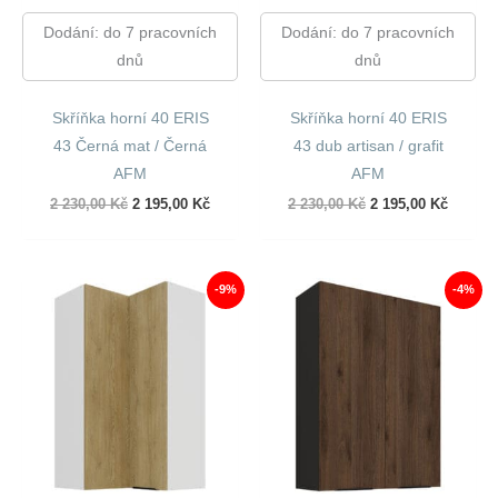
Dodání: do 7 pracovních
Dodání: do 7 pracovních
dnů
dnů
Skříňka horní 40 ERIS
Skříňka horní 40 ERIS
43 Černá mat / Černá
43 dub artisan / grafit
AFM
AFM
Původní
Aktuální
Původní
Aktuáln
2 230,00
Kč
2 195,00
Kč
2 230,00
Kč
2 195,00
Kč
cena
cena
cena
cena
byla:
je:
byla:
je:
2
2
2
2
230,00 Kč.
195,00 Kč.
230,00 Kč.
195,00 
-9%
-4%