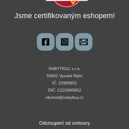
Jsme certifikovaným eshopem!
NABYTKUJ, s.r.o.
56601 Vysoké Mýto
IČ: 23985852
DIČ: CZ23985852
obchod@nabytkuj.cz
Odstoupení od smlouvy