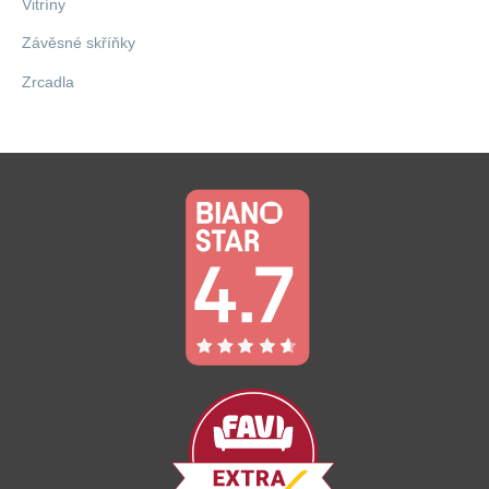
Vitríny
Závěsné skříňky
Zrcadla