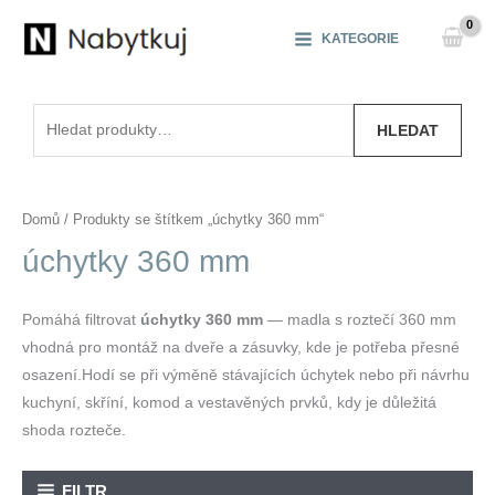
Přeskočit
na
KATEGORIE
obsah
Hledat:
HLEDAT
Domů
/ Produkty se štítkem „úchytky 360 mm“
úchytky 360 mm
Pomáhá filtrovat
úchytky 360 mm
— madla s roztečí 360 mm
vhodná pro montáž na dveře a zásuvky, kde je potřeba přesné
osazení.Hodí se při výměně stávajících úchytek nebo při návrhu
kuchyní, skříní, komod a vestavěných prvků, kdy je důležitá
shoda rozteče.
FILTR