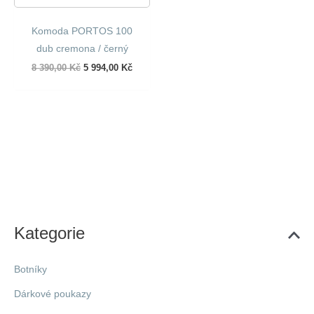
Komoda PORTOS 100
dub cremona / černý
Původní
Aktuální
8 390,00
Kč
5 994,00
Kč
cena
cena
byla:
je:
8
5
390,00 Kč.
994,00 Kč.
Kategorie
Botníky
Dárkové poukazy