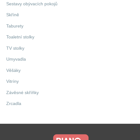
Sestavy obývacích pokojů
Skříně
Taburety
Toaletní stolky
TV stolky
Umyvadla
Věšáky
Vitríny
Závěsné skříňky
Zrcadla