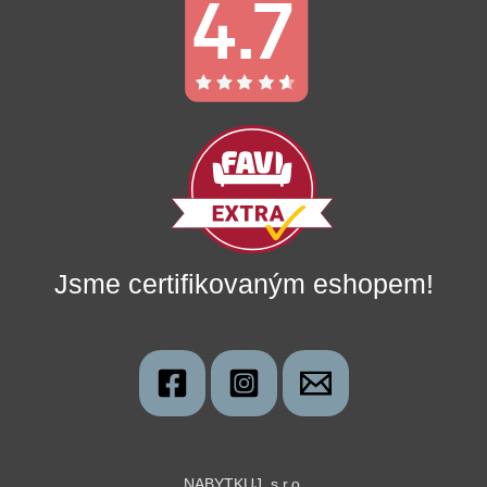
Jsme certifikovaným eshopem!
NABYTKUJ, s.r.o.