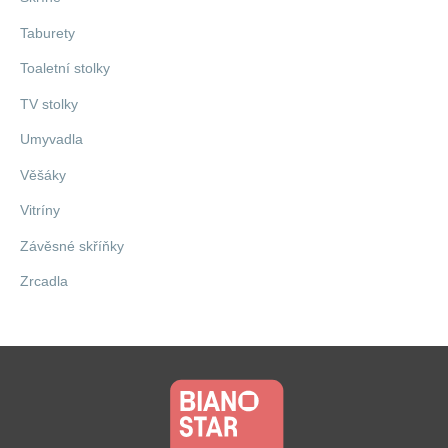
Taburety
Toaletní stolky
TV stolky
Umyvadla
Věšáky
Vitríny
Závěsné skříňky
Zrcadla