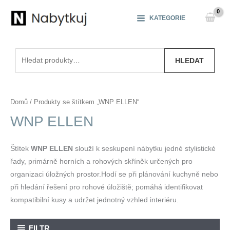
Přeskočit
na
KATEGORIE
obsah
Hledat:
HLEDAT
Domů
/ Produkty se štítkem „WNP ELLEN“
WNP ELLEN
Štítek
WNP ELLEN
slouží k seskupení nábytku jedné stylistické
řady, primárně horních a rohových skříněk určených pro
organizaci úložných prostor.Hodí se při plánování kuchyně nebo
při hledání řešení pro rohové úložiště; pomáhá identifikovat
kompatibilní kusy a udržet jednotný vzhled interiéru.
FILTR