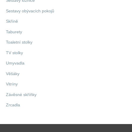
Sestavy ložnice
Sestavy obývacích pokojů
Skříně
Taburety
Toaletní stolky
TV stolky
Umyvadla
Věšáky
Vitríny
Závěsné skříňky
Zrcadla