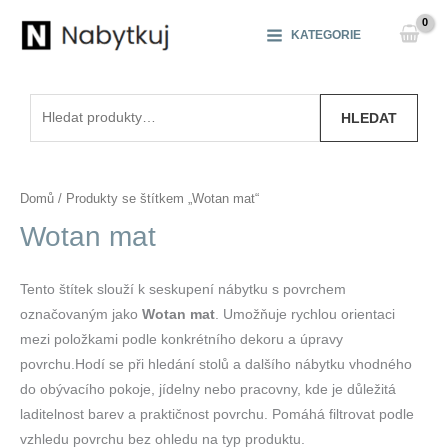
Přeskočit
na
KATEGORIE
obsah
Hledat:
HLEDAT
Domů
/ Produkty se štítkem „Wotan mat“
Wotan mat
Tento štítek slouží k seskupení nábytku s povrchem
označovaným jako
Wotan mat
. Umožňuje rychlou orientaci
mezi položkami podle konkrétního dekoru a úpravy
povrchu.Hodí se při hledání stolů a dalšího nábytku vhodného
do obývacího pokoje, jídelny nebo pracovny, kde je důležitá
laditelnost barev a praktičnost povrchu. Pomáhá filtrovat podle
vzhledu povrchu bez ohledu na typ produktu.