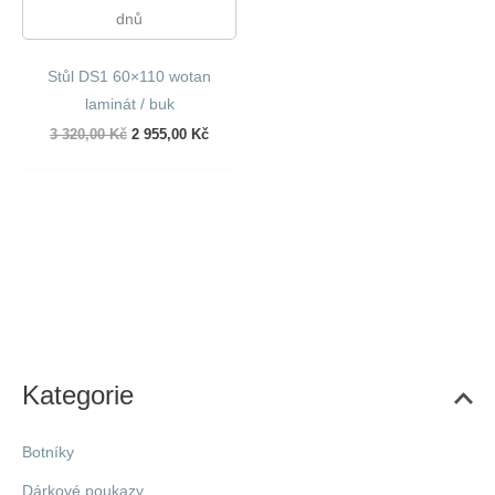
dnů
Stůl DS1 60×110 wotan
laminát / buk
Původní
Aktuální
3 320,00
Kč
2 955,00
Kč
cena
cena
byla:
je:
3
2
320,00 Kč.
955,00 Kč.
Kategorie
Botníky
Dárkové poukazy