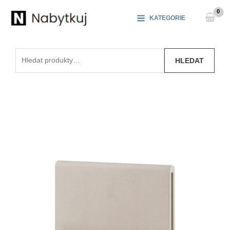
Přeskočit
na
KATEGORIE
obsah
Hledat:
HLEDAT