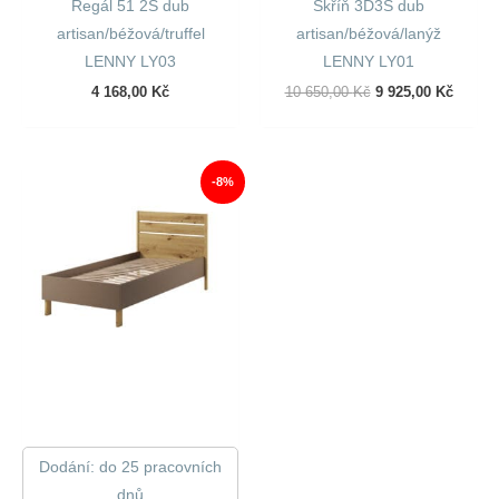
Regál 51 2S dub
Skříň 3D3S dub
artisan/béžová/truffel
artisan/béžová/lanýž
LENNY LY03
LENNY LY01
Původní
Aktuál
4 168,00
Kč
10 650,00
Kč
9 925,00
Kč
Cena
Cena
Byla:
Je:
10
9
650,00 Kč.
925,00
-8%
Dodání: do 25 pracovních
dnů