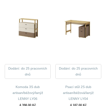
7
6
120,00 Kč.
536,00 Kč.
Dodání: do 25 pracovních
Dodání: do 25 pracovních
dnů
dnů
Komoda 3S dub
Psací stůl 2S dub
artisan/béžový/lanýž
artisan/béžová/lanýž
LENNY LY06
LENNY LY04
4 398,00
Kč
4 187,00
Kč