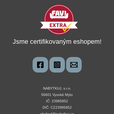
Jsme certifikovaným eshopem!
NABYTKUJ, s.r.o.
56601 Vysoké Mýto
IČ: 23985852
DIČ: CZ23985852
obchod@nabytkuj.cz