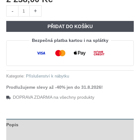
Čalouněný
-
+
záhlavek
90
PŘIDAT DO KOŠÍKU
béžový
LENNY
Bezpečná platba kartou i na splátky
LY11
množství
Kategorie:
Příslušenství k nábytku
Prodlužujeme slevy až -40% jen do 31.8.2026!
DOPRAVA ZDARMA na všechny produkty
Popis
Hodnocení (0)