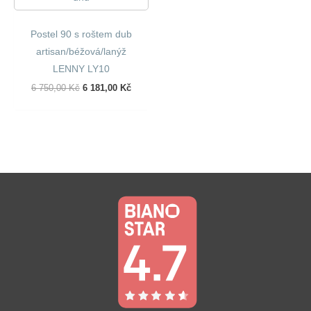
Postel 90 s roštem dub
artisan/béžová/lanýž
LENNY LY10
Původní
Aktuální
6 750,00
Kč
6 181,00
Kč
Cena
Cena
Byla:
Je:
6
6
750,00 Kč.
181,00 Kč.