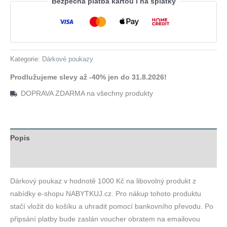
1000
Bezpečná platba kartou i na splátky
Kč
množství
Kategorie:
Dárkové poukazy
Prodlužujeme slevy až -40% jen do 31.8.2026!
DOPRAVA ZDARMA na všechny produkty
Popis
Hodnocení (0)
Dárkový poukaz v hodnotě 1000 Kč na libovolný produkt z
nabídky e-shopu NABYTKUJ.cz. Pro nákup tohoto produktu
stačí vložit do košíku a uhradit pomocí bankovního převodu. Po
připsání platby bude zaslán voucher obratem na emailovou