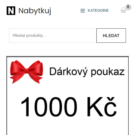
Přeskočit
na
KATEGORIE
obsah
Hledat:
HLEDAT