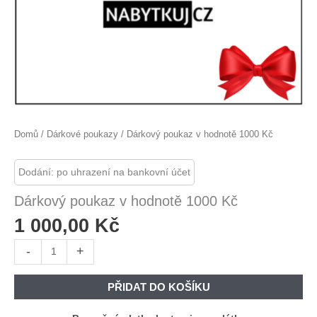
Domů
/
Dárkové poukazy
/ Dárkový poukaz v hodnotě 1000 Kč
Dodání: po uhrazení na bankovní účet
Dárkový poukaz v hodnotě 1000 Kč
1 000,00
Kč
Dárkový
-
+
poukaz
v
PŘIDAT DO KOŠÍKU
hodnotě