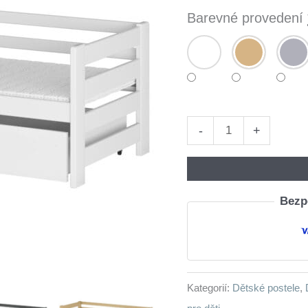
Barevné provedení
Dřevěná
-
+
postel
ROGER
80x200
Bezpe
množství
Kategorií:
Dětské postele
,