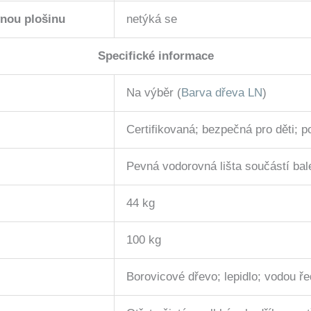
vnou plošinu
netýká se
Specifické informace
Na výběr (
Barva dřeva LN
)
Certifikovaná; bezpečná pro děti; 
Pevná vodorovná lišta součástí bal
44 kg
100 kg
Borovicové dřevo; lepidlo; vodou ře