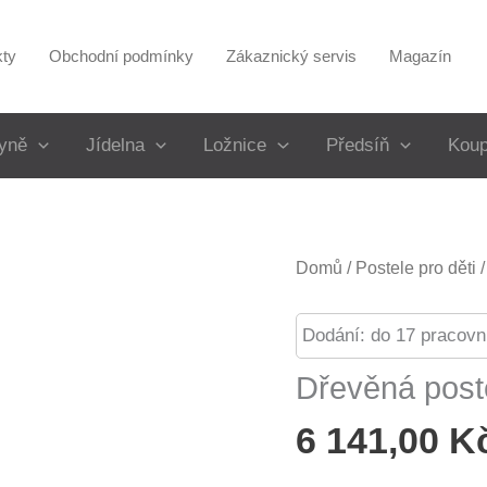
kty
Obchodní podmínky
Zákaznický servis
Magazín
yně
Jídelna
Ložnice
Předsíň
Koup
Domů
/
Postele pro děti
Dodání: do 17 pracovn
Dřevěná pos
6 141,00
K