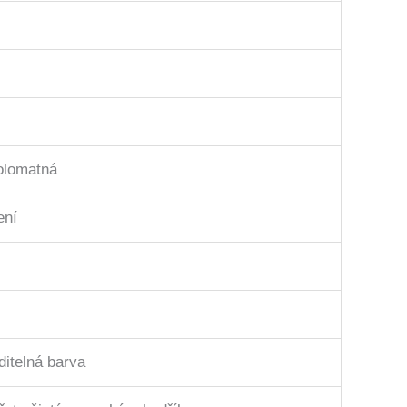
polomatná
ení
ditelná barva