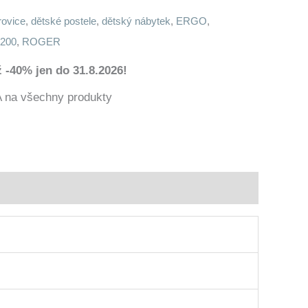
rovice
,
dětské postele
,
dětský nábytek
,
ERGO
,
x200
,
ROGER
 -40% jen do 31.8.2026!
a všechny produkty