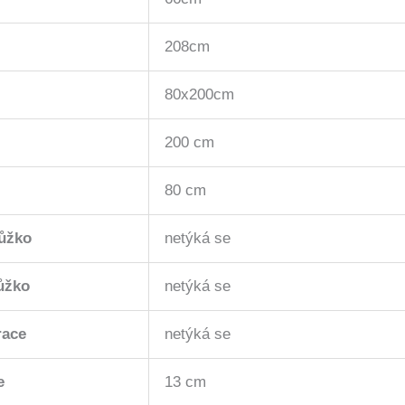
208cm
80x200cm
200 cm
80 cm
lůžko
netýká se
lůžko
netýká se
race
netýká se
e
13 cm