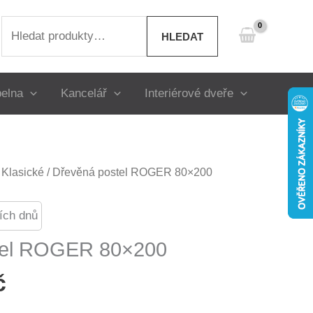
Hledat:
HLEDAT
elna
Kancelář
Interiérové dveře
/
Klasické
/ Dřevěná postel ROGER 80×200
ích dnů
tel ROGER 80×200
č