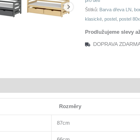
pro děti
Štítků:
Barva dřeva LN
,
bo
klasické
,
postel
,
postel 80
Prodlužujeme slevy až
DOPRAVA ZDARMA n
Rozměry
87cm
66cm