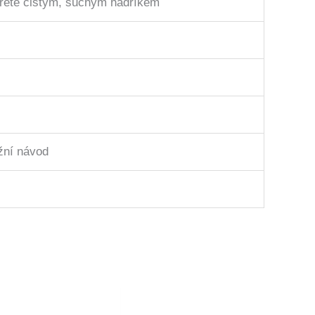
třete čistým, suchým hadříkem
žní návod