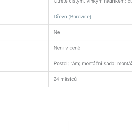
Otřete čistým, vlhkým hadříkem; o
Dřevo (Borovice)
Ne
Není v ceně
Postel; rám; montážní sada; montá
24 měsíců