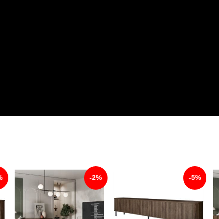
%
-2%
-5%