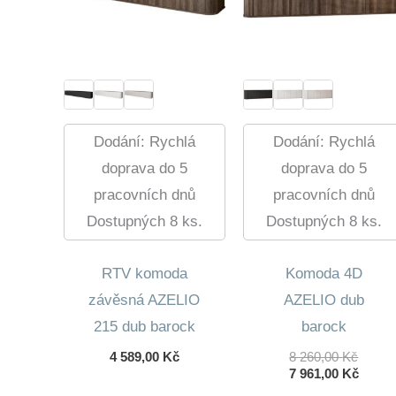
Dodání: Rychlá
Dodání: Rychlá
doprava do 5
doprava do 5
pracovních dnů
pracovních dnů
Dostupných 8 ks.
Dostupných 8 ks.
RTV komoda
Komoda 4D
závěsná AZELIO
AZELIO dub
215 dub barock
barock
Původ
4 589,00
Kč
8 260,00
Kč
Cena
Aktuá
7 961,00
Kč
Byla:
Cena