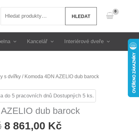
Hledat:
HLEDAT
elna
Kancelář
Interiérové dveře
 s dvířky
/ Komoda 4DN AZELIO dub barock
a do 5 pracovních dnů Dostupných 5 ks.
AZELIO dub barock
Původní
Aktuální
č
8 861,00
Kč
Cena
Cena