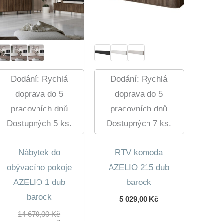
Dodání: Rychlá
Dodání: Rychlá
doprava do 5
doprava do 5
pracovních dnů
pracovních dnů
Dostupných 5 ks.
Dostupných 7 ks.
Nábytek do
RTV komoda
obývacího pokoje
AZELIO 215 dub
AZELIO 1 dub
barock
barock
5 029,00
Kč
Původní
14 670,00
Kč