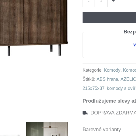
-
+
4DN
AZELIO
dub
Bezpe
barock
množství
Kategorie:
Komody
,
Komod
Štítků:
ABS hrana
,
AZELI
215x75x37
,
komody s dvíř
Prodlužujeme slevy až
DOPRAVA ZDARMA n
Barevné varianty