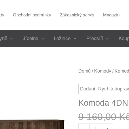
kty
Obchodní podmínky
Zákaznický servis
Magazín
yně
Jídelna
Ložnice
Předsíň
Koup
Domů
/
Komody
/
Komody
Dodání: Rychlá doprav
Komoda 4DN 
9 160,00
K
Komoda