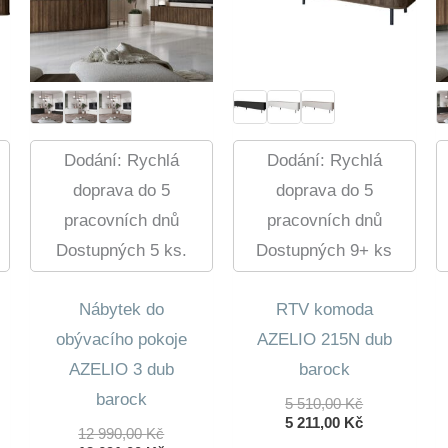
Dodání: Rychlá
Dodání: Rychlá
doprava do 5
doprava do 5
pracovních dnů
pracovních dnů
Dostupných 5 ks.
Dostupných 9+ ks
Nábytek do
RTV komoda
obývacího pokoje
AZELIO 215N dub
AZELIO 3 dub
barock
barock
ní
Původní
5 510,00
Kč
lní
Cena
Aktuální
5 211,00
Kč
Původní
12 990,00
Kč
Byla:
Cena