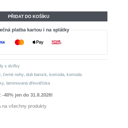
Byla:
Je:
9
8
PŘIDAT DO KOŠÍKU
160,00 Kč.
861,00 Kč.
čná platba kartou i na splátky
y s dvířky
O
,
černé nohy
,
dub barock
,
komoda
,
komoda
ky
,
laminovaná dřevotříska
 -40% jen do 31.8.2026!
a všechny produkty