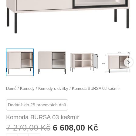
Domů
/
Komody
/
Komody s dvířky
/ Komoda BURSA 03 kašmír
Dodání: do 25 pracovních dnů
Komoda BURSA 03 kašmír
Původní
Aktuální
7 270,00
Kč
6 608,00
Kč
Cena
Cena