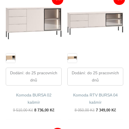
Dodání: do 25 pracovních
Dodání: do 25 pracovních
dnů
dnů
Komoda BURSA 02
Komoda RTV BURSA 04
kašmír
kašmír
Původní
Aktuální
Původní
Aktuáln
9 510,00
Kč
8 736,00
Kč
8 050,00
Kč
7 349,00
Kč
Cena
Cena
Cena
Cena
Byla:
Je:
Byla:
Je:
9
8
8
7
510,00 Kč.
736,00 Kč.
050,00 Kč.
349,00 