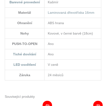
Barevné provedení
Kašmír
Materiál
Laminovaná dřevotříska 16mm
Ohranění
ABS hrana
Nohy
Kovové, v černé barvě (18cm)
PUSH-TO-OPEN
Ano
Tiché dovírání
Ano
LED osvětlení
V ceně
Záruka
24 měsíců
Související produkty
-8%
-9%