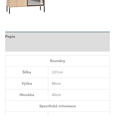
Popis
Hodnocení (0)
Rozměry
Šířka
107cm
Výška
86cm
Hloubka
40cm
Specifické informace