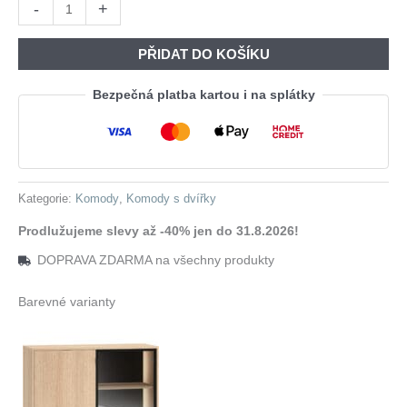
Komoda
-
+
Byla:
Je:
BURSA
7
6
03
PŘIDAT DO KOŠÍKU
270,00 Kč.
608,00 Kč
kašmír
množství
Bezpečná platba kartou i na splátky
Kategorie:
Komody
,
Komody s dvířky
Prodlužujeme slevy až -40% jen do 31.8.2026!
DOPRAVA ZDARMA na všechny produkty
Barevné varianty