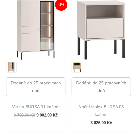
-8%
Dodání: do 25 pracovních
Dodání: do 25 pracovních
dnů
dnů
Vitrina BURSA 01 kašmír
Noční stolek BURSA 05
kašmír
Původní
Aktuální
9 790,00
Kč
9 002,00
Kč
Cena
Cena
3 026,00
Kč
Byla:
Je:
9
9
790,00 Kč.
002,00 Kč.