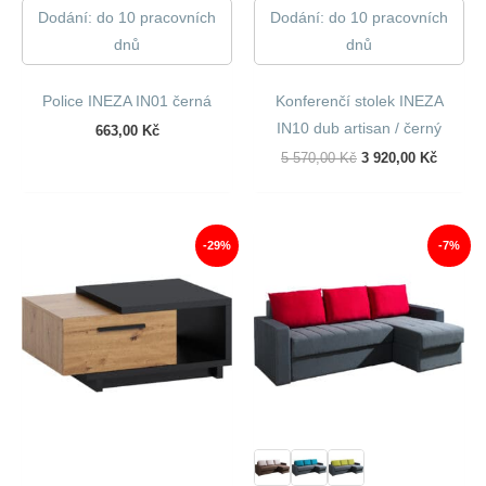
Dodání: do 10 pracovních
Dodání: do 10 pracovních
dnů
dnů
Police INEZA IN01 černá
Konferenčí stolek INEZA
IN10 dub artisan / černý
663,00
Kč
Původní
Aktuáln
5 570,00
Kč
3 920,00
Kč
Cena
Cena
Byla:
Je:
5
3
570,00 Kč.
920,00 
-29%
-7%