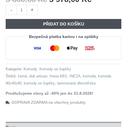
Cena
Cena
Komoda
-
+
Byla:
Je:
INEZA
5
3
IN04
PŘIDAT DO KOŠÍKU
660,00 Kč.
978,00 Kč
dub
artisan
Bezpečná platba kartou i na splátky
/
černá
množství
Kategorie:
Komody
,
Komody se šuplíky
Štítků:
černá
,
dub artisan
,
hrana ABS
,
INEZA
,
komoda
,
komoda
90x40x90
,
komody se šuplíky
,
laminovaná dřevotříska
Prodlužujeme slevy až -40% jen do 31.8.2026!
DOPRAVA ZDARMA na všechny produkty