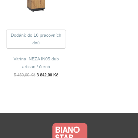
Dodání: do 10 pracovních
dnů
Vitrína INEZA IN05 dub
artisan / černá
Původní
Aktuální
5 450,00
Kč
3 842,00
Kč
Cena
Cena
Byla:
Je:
5
3
450,00 Kč.
842,00 Kč.