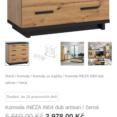
Domů
/
Komody
/
Komody se šuplíky
/ Komoda INEZA IN04 dub
artisan / černá
Dodání: do 10 pracovních dnů
Komoda INEZA IN04 dub artisan / černá
Původní
Aktuální
5 660,00
Kč
3 978,00
Kč