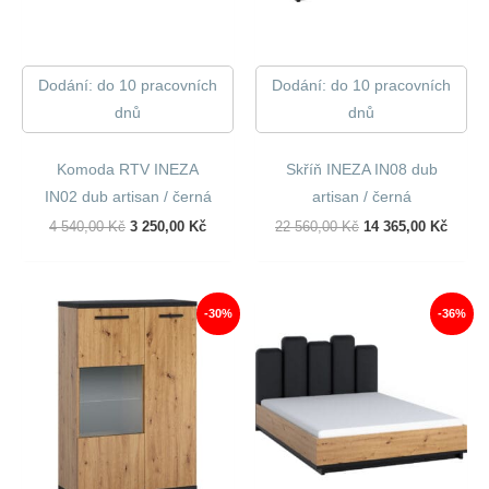
Dodání: do 10 pracovních
Dodání: do 10 pracovních
dnů
dnů
Komoda RTV INEZA
Skříň INEZA IN08 dub
IN02 dub artisan / černá
artisan / černá
Původní
Aktuální
Původní
Aktuál
4 540,00
Kč
3 250,00
Kč
22 560,00
Kč
14 365,00
Kč
Cena
Cena
Cena
Cena
Byla:
Je:
Byla:
Je:
4
3
22
14
540,00 Kč.
250,00 Kč.
560,00 Kč.
365,00
-30%
-36%