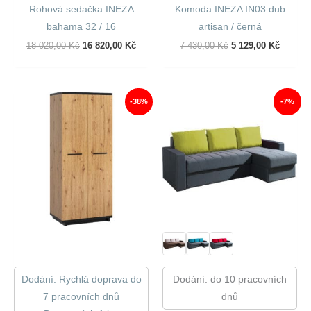
Rohová sedačka INEZA
Komoda INEZA IN03 dub
bahama 32 / 16
artisan / černá
Původní
Aktuální
Původní
Aktuáln
18 020,00
Kč
16 820,00
Kč
7 430,00
Kč
5 129,00
Kč
Cena
Cena
Cena
Cena
Byla:
Je:
Byla:
Je:
18
16
7
5
020,00 Kč.
820,00 Kč.
430,00 Kč.
129,00 
-38%
-7%
Dodání: Rychlá doprava do
Dodání: do 10 pracovních
7 pracovních dnů
dnů