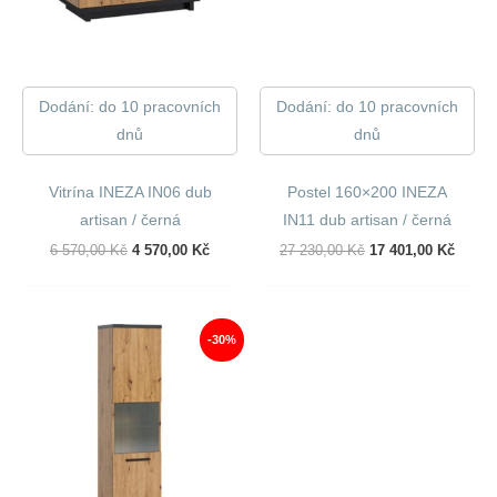
Dodání: do 10 pracovních
Dodání: do 10 pracovních
dnů
dnů
Vitrína INEZA IN06 dub
Postel 160×200 INEZA
artisan / černá
IN11 dub artisan / černá
Původní
Aktuální
Původní
Aktuál
6 570,00
Kč
4 570,00
Kč
27 230,00
Kč
17 401,00
Kč
Cena
Cena
Cena
Cena
Byla:
Je:
Byla:
Je:
6
4
27
17
570,00 Kč.
570,00 Kč.
230,00 Kč.
401,00
-30%