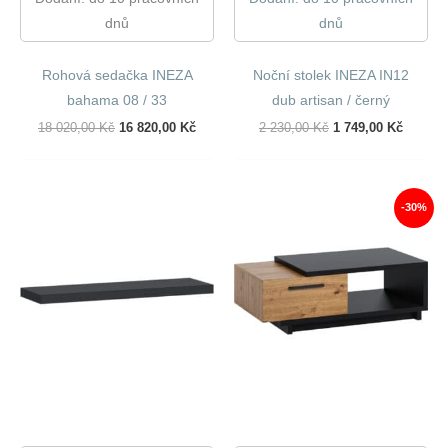
dnů
dnů
Rohová sedačka INEZA
Noční stolek INEZA IN12
bahama 08 / 33
dub artisan / černý
Původní
Aktuální
Původní
Aktuáln
18 020,00
Kč
16 820,00
Kč
2 230,00
Kč
1 749,00
Kč
Cena
Cena
Cena
Cena
Byla:
Je:
Byla:
Je:
18
16
2
1
020,00 Kč.
820,00 Kč.
230,00 Kč.
749,00 
-30%