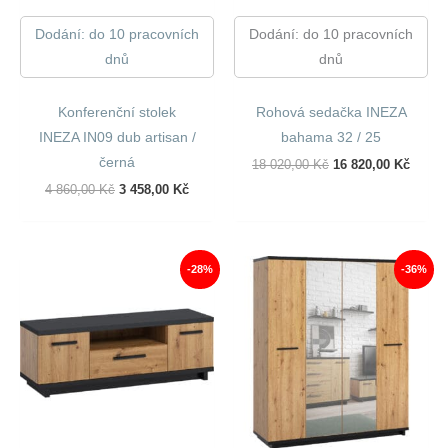
Dodání: do 10 pracovních
Dodání: do 10 pracovních
dnů
dnů
Konferenční stolek
Rohová sedačka INEZA
INEZA IN09 dub artisan /
bahama 32 / 25
černá
Původní
Aktuál
18 020,00
Kč
16 820,00
Kč
Cena
Cena
Původní
Aktuální
4 860,00
Kč
3 458,00
Kč
Byla:
Je:
Cena
Cena
18
16
Byla:
Je:
020,00 Kč.
820,00
4
3
860,00 Kč.
458,00 Kč.
-28%
-36%