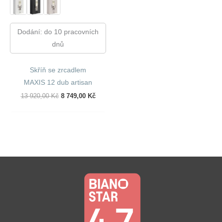
Dodání: do 10 pracovních
dnů
Skříň se zrcadlem
MAXIS 12 dub artisan
Původní
Aktuální
13 920,00
Kč
8 749,00
Kč
Cena
Cena
Byla:
Je:
13
8
920,00 Kč.
749,00 Kč.