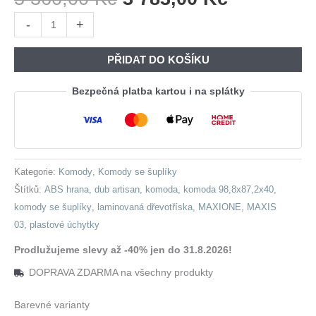
Cena
Cena
Komoda
-
+
Byla:
Je:
MAXIS
5
3
03
PŘIDAT DO KOŠÍKU
360,00 Kč.
783,00 Kč
dub
artisan
Bezpečná platba kartou i na splátky
množství
Kategorie:
Komody
,
Komody se šuplíky
Štítků:
ABS hrana
,
dub artisan
,
komoda
,
komoda 98,8x87,2x40
,
komody se šuplíky
,
laminovaná dřevotříska
,
MAXIONE
,
MAXIS
03
,
plastové úchytky
Prodlužujeme slevy až -40% jen do 31.8.2026!
DOPRAVA ZDARMA na všechny produkty
Barevné varianty