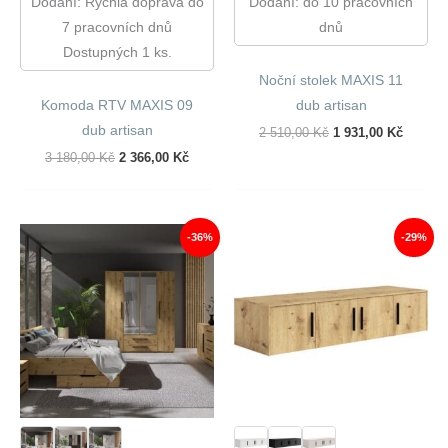
Dodání: Rychlá doprava do
Dodání: do 10 pracovních
7 pracovních dnů
dnů
Dostupných 1 ks.
Noční stolek MAXIS 11
Komoda RTV MAXIS 09
dub artisan
dub artisan
Původní
Aktuáln
2 510,00
Kč
1 931,00
Kč
Cena
Cena
Původní
Aktuální
3 180,00
Kč
2 366,00
Kč
Byla:
Je:
Cena
Cena
2
1
Byla:
Je:
510,00 Kč.
931,00 
3
2
180,00 Kč.
366,00 Kč.
-36%
-29%