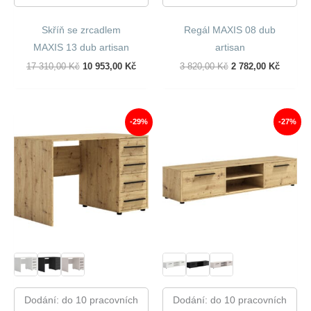
Skříň se zrcadlem
Regál MAXIS 08 dub
MAXIS 13 dub artisan
artisan
Původní
Aktuální
Původní
Aktuáln
17 310,00
Kč
10 953,00
Kč
3 820,00
Kč
2 782,00
Kč
Cena
Cena
Cena
Cena
Byla:
Je:
Byla:
Je:
17
10
3
2
310,00 Kč.
953,00 Kč.
820,00 Kč.
782,00 
-29%
-27%
Dodání: do 10 pracovních
Dodání: do 10 pracovních