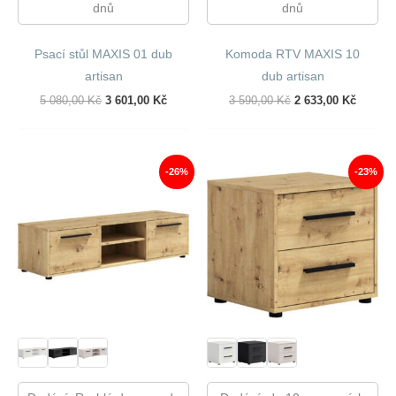
dnů
dnů
Psací stůl MAXIS 01 dub
Komoda RTV MAXIS 10
artisan
dub artisan
Původní
Aktuální
Původní
Aktuáln
5 080,00
Kč
3 601,00
Kč
3 590,00
Kč
2 633,00
Kč
Cena
Cena
Cena
Cena
Byla:
Je:
Byla:
Je:
5
3
3
2
080,00 Kč.
601,00 Kč.
590,00 Kč.
633,00 
-26%
-23%