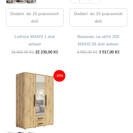
Dodání: do 10 pracovních
Dodání: do 10 pracovních
dnů
dnů
Ložnice MAXIS 1 dub
Nástavec na skříň 200
artisan
MAXIS 06 dub artisan
Původní
Aktuální
Původní
Aktuáln
34 660,00
Kč
22 230,00
Kč
4 950,00
Kč
3 517,00
Kč
Cena
Cena
Cena
Cena
Byla:
Je:
Byla:
Je:
34
22
4
3
660,00 Kč.
230,00 Kč.
950,00 Kč.
517,00 
-37%