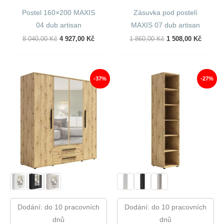
Postel 160×200 MAXIS
Zásuvka pod postelí
04 dub artisan
MAXIS 07 dub artisan
Původní
Aktuální
Původní
Aktuáln
8 040,00
Kč
4 927,00
Kč
1 860,00
Kč
1 508,00
Kč
Cena
Cena
Cena
Cena
Byla:
Je:
Byla:
Je:
8
4
1
1
040,00 Kč.
927,00 Kč.
860,00 Kč.
508,00 
-37%
-27%
Dodání: do 10 pracovních
Dodání: do 10 pracovních
dnů
dnů