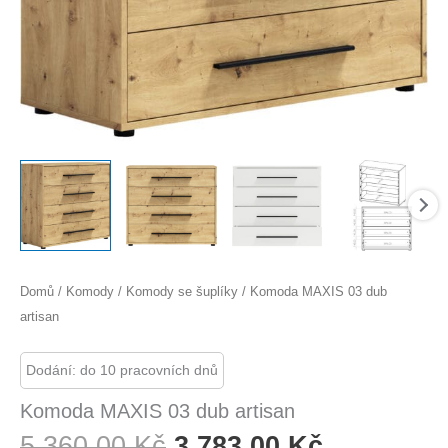
Domů
/
Komody
/
Komody se šuplíky
/ Komoda MAXIS 03 dub
artisan
Dodání: do 10 pracovních dnů
Komoda MAXIS 03 dub artisan
Původní
Aktuální
5 360,00
Kč
3 783,00
Kč