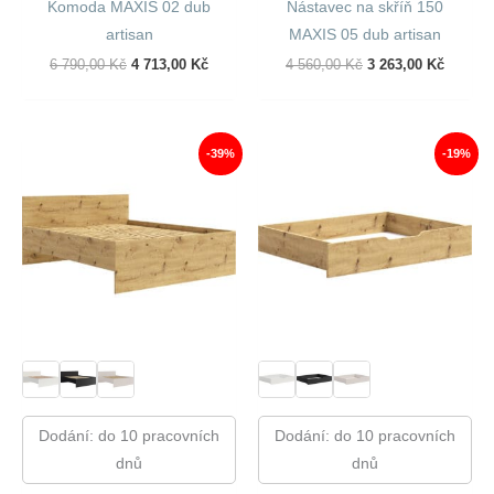
Komoda MAXIS 02 dub
Nástavec na skříň 150
artisan
MAXIS 05 dub artisan
Původní
Aktuální
Původní
Aktuáln
6 790,00
Kč
4 713,00
Kč
4 560,00
Kč
3 263,00
Kč
Cena
Cena
Cena
Cena
Byla:
Je:
Byla:
Je:
6
4
4
3
790,00 Kč.
713,00 Kč.
560,00 Kč.
263,00 
-39%
-19%
Dodání: do 10 pracovních
Dodání: do 10 pracovních
dnů
dnů