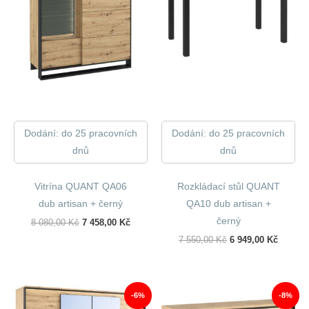
Dodání: do 25 pracovních
Dodání: do 25 pracovních
dnů
dnů
Vitrína QUANT QA06
Rozkládací stůl QUANT
dub artisan + černý
QA10 dub artisan +
černý
Původní
Aktuální
8 080,00
Kč
7 458,00
Kč
Cena
Cena
Původní
Aktuáln
7 550,00
Kč
6 949,00
Kč
Byla:
Je:
Cena
Cena
8
7
Byla:
Je:
080,00 Kč.
458,00 Kč.
7
6
550,00 Kč.
949,00 
-6%
-8%