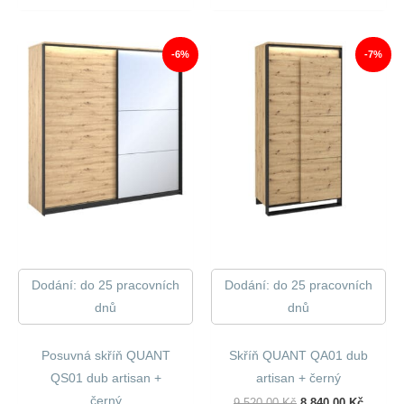
Byla:
Je:
7
6
130,00 Kč.
546,00 
-6%
-7%
Dodání: do 25 pracovních
Dodání: do 25 pracovních
dnů
dnů
Posuvná skříň QUANT
Skříň QUANT QA01 dub
QS01 dub artisan +
artisan + černý
černý
Původní
Aktuáln
9 520,00
Kč
8 840,00
Kč