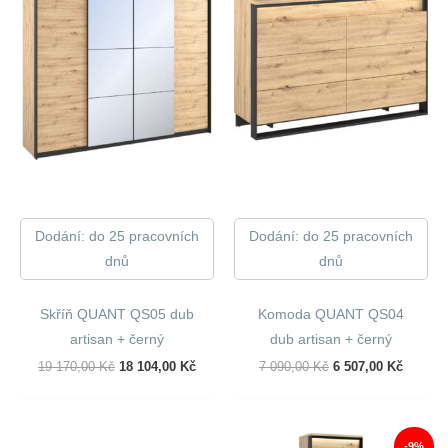
Dodání: do 25 pracovních
Dodání: do 25 pracovních
dnů
dnů
Skříň QUANT QS05 dub
Komoda QUANT QS04
artisan + černý
dub artisan + černý
Původní
Aktuální
Původní
Aktuáln
19 170,00
Kč
18 104,00
Kč
7 090,00
Kč
6 507,00
Kč
Cena
Cena
Cena
Cena
Byla:
Je:
Byla:
Je:
19
18
7
6
170,00 Kč.
104,00 Kč.
090,00 Kč.
507,00 
-9%