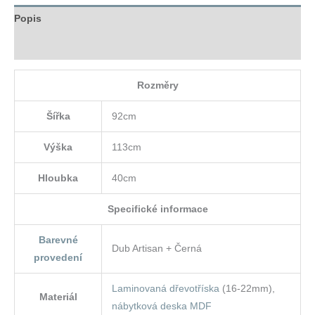
Popis
Hodnocení (0)
Rozměry
Šířka
92cm
Výška
113cm
Hloubka
40cm
Specifické informace
Barevné
Dub Artisan + Černá
provedení
Laminovaná dřevotříska
(16-22mm),
Materiál
nábytková deska MDF