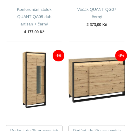
Konferenční stolek
Věšák QUANT QG07
QUANT QA09 dub
černý
artisan + černý
2 373,00
Kč
4 177,00
Kč
-8%
-8%
Dodání: do 25 pracovních
Dodání: do 25 pracovních