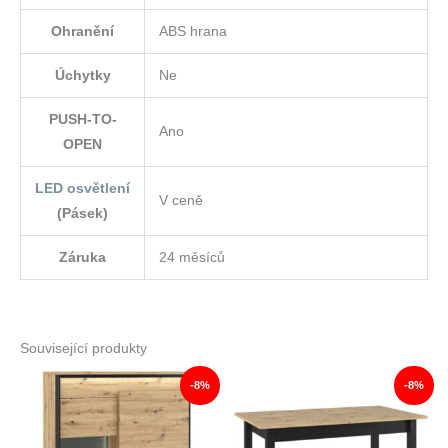
Ohranění
ABS hrana
Úchytky
Ne
PUSH-TO-
Ano
OPEN
LED osvětlení
V ceně
(Pásek)
Záruka
24 měsíců
Související produkty
-8%
-8%