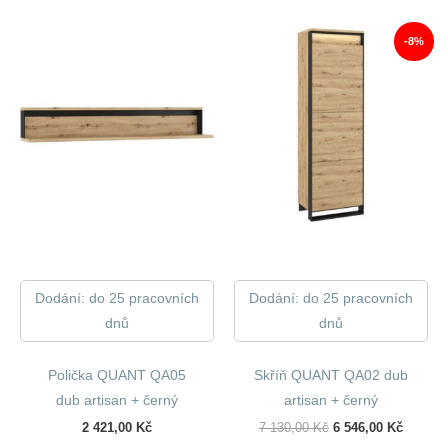
5
5
690,00 Kč.
163,00 
-8%
Dodání: do 25 pracovních
Dodání: do 25 pracovních
dnů
dnů
Polička QUANT QA05
Skříň QUANT QA02 dub
dub artisan + černý
artisan + černý
Původní
Aktuáln
2 421,00
Kč
7 130,00
Kč
6 546,00
Kč
Cena
Cena