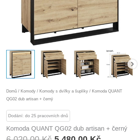
Domů
/
Komody
/
Komody s dvířky a šuplíky
/ Komoda QUANT
QG02 dub artisan + černý
Dodání: do 25 pracovních dnů
Komoda QUANT QG02 dub artisan + černý
Původní
Aktuální
6 020,00
Kč
5 480,00
Kč