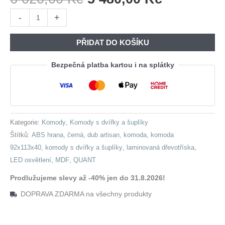
Cena
Cena
Komoda
-
+
Byla:
Je:
QUANT
6
5
QG02
PŘIDAT DO KOŠÍKU
020,00 Kč.
480,00 Kč
dub
artisan
Bezpečná platba kartou i na splátky
+
černý
množství
Kategorie:
Komody
,
Komody s dvířky a šuplíky
Štítků:
ABS hrana
,
černá
,
dub artisan
,
komoda
,
komoda
92x113x40
,
komody s dvířky a šuplíky
,
laminovaná dřevotříska
,
LED osvětlení
,
MDF
,
QUANT
Prodlužujeme slevy až -40% jen do 31.8.2026!
DOPRAVA ZDARMA na všechny produkty