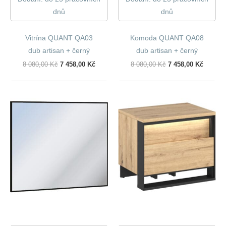
dnů
dnů
Vitrína QUANT QA03
Komoda QUANT QA08
dub artisan + černý
dub artisan + černý
Původní
Aktuální
Původní
Aktuáln
8 080,00
Kč
7 458,00
Kč
8 080,00
Kč
7 458,00
Kč
Cena
Cena
Cena
Cena
Byla:
Je:
Byla:
Je:
8
7
8
7
080,00 Kč.
458,00 Kč.
080,00 Kč.
458,00 