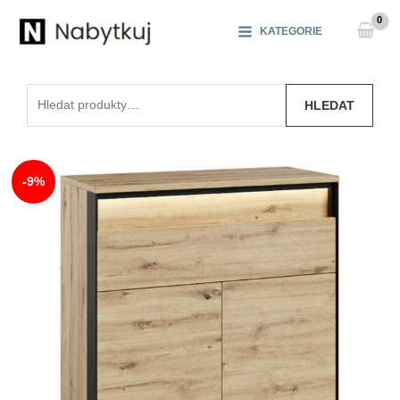
Přeskočit
na
KATEGORIE
obsah
Hledat:
HLEDAT
-9%