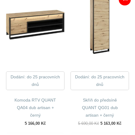
Dodání: do 25 pracovních
Dodání: do 25 pracovních
dnů
dnů
Komoda RTV QUANT
Skříň do předsíně
QA04 dub artisan +
QUANT QG01 dub
černý
artisan + černý
Původní
Aktuáln
5 166,00
Kč
5 690,00
Kč
5 163,00
Kč
Cena
Cena
Byla:
Je: