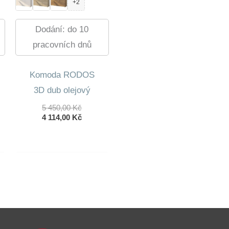
+2
Dodání: do 10
pracovních dnů
Komoda RODOS
3D dub olejový
ní
Původní
5 450,00
Kč
lní
Cena
Aktuální
4 114,00
Kč
Byla:
Cena
5
Je:
 Kč.
450,00 Kč.
4
 Kč.
114,00 Kč.