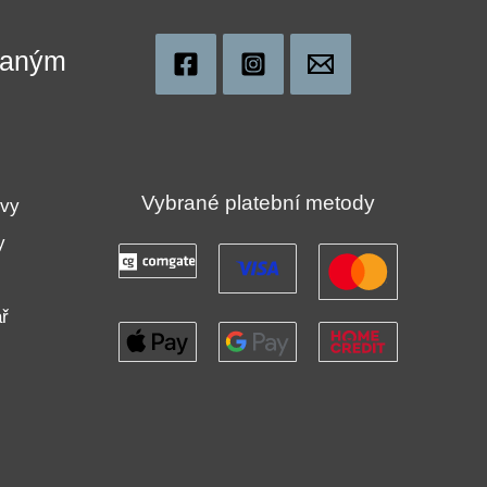
ovaným
!
Vybrané platební metody
uvy
y
ř