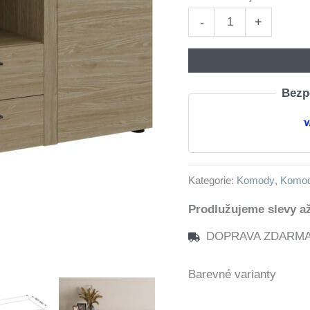
Komoda
-
+
RODOS
2D2SZ
dub
Bezpe
olejový
množství
Kategorie:
Komody
,
Komody
Prodlužujeme slevy až
DOPRAVA ZDARMA n
Barevné varianty