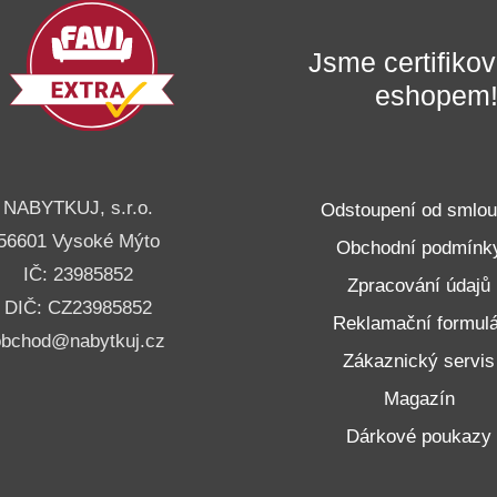
Jsme certifik
eshopem
NABYTKUJ, s.r.o.
Odstoupení od smlo
56601 Vysoké Mýto
Obchodní podmínk
IČ: 23985852
Zpracování údajů
DIČ: CZ23985852
Reklamační formulá
obchod@nabytkuj.cz
Zákaznický servis
Magazín
Dárkové poukazy