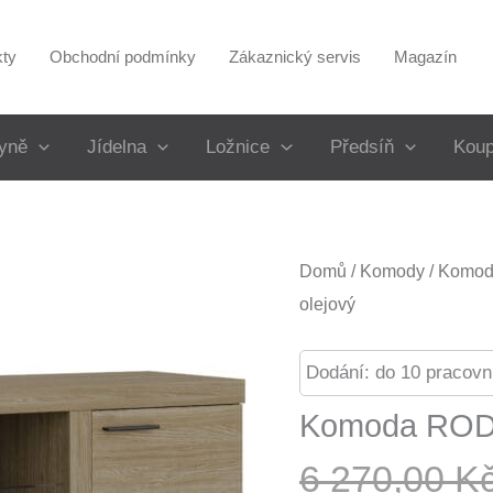
kty
Obchodní podmínky
Zákaznický servis
Magazín
yně
Jídelna
Ložnice
Předsíň
Koup
Domů
/
Komody
/
Komody
olejový
Dodání: do 10 pracovn
Komoda RODO
6 270,00
K