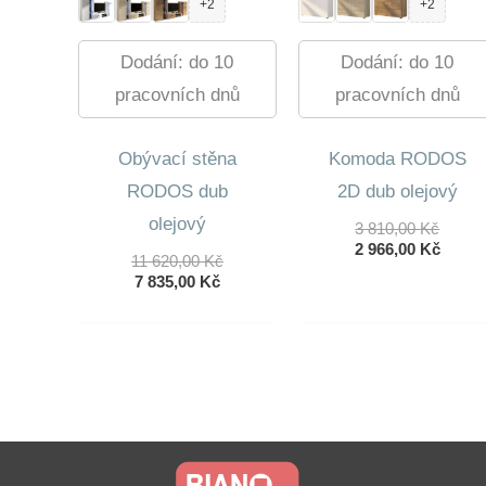
+2
+2
Dodání: do 10
Dodání: do 10
pracovních dnů
pracovních dnů
Obývací stěna
Komoda RODOS
RODOS dub
2D dub olejový
olejový
Původ
3 810,00
Kč
Cena
Aktuá
2 966,00
Kč
Původní
11 620,00
Kč
Byla:
Cena
Aktuální
Cena
7 835,00
Kč
3
Je:
Cena
Byla:
810,00
2
Je:
11
966,00
7
620,00 Kč.
835,00 Kč.