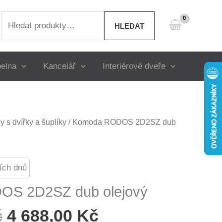
Hledat:
HLEDAT
elna
Kancelář
Interiérové dveře
 s dvířky a šuplíky
/ Komoda RODOS 2D2SZ dub
ích dnů
S 2D2SZ dub olejový
Původní
Aktuální
č
4 688,00
Kč