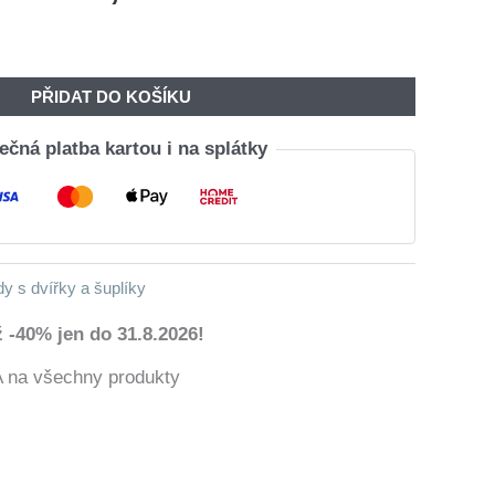
Cena
Cena
Byla:
Je:
6
4
PŘIDAT DO KOŠÍKU
270,00 Kč.
688,00 Kč.
čná platba kartou i na splátky
 s dvířky a šuplíky
 -40% jen do 31.8.2026!
a všechny produkty