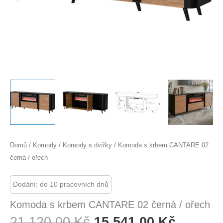
Domů
/
Komody
/
Komody s dvířky
/ Komoda s krbem CANTARE 02
černá / ořech
Dodání: do 10 pracovních dnů
Komoda s krbem CANTARE 02 černá / ořech
Původní
Aktuáln
21 120,00
Kč
15 541,00
Kč