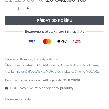
Cena
Cena
Komoda
-
+
Byla:
Je:
s
21
15
krbem
PŘIDAT DO KOŠÍKU
120,00 Kč.
541,00 
CANTARE
02
Bezpečná platba kartou i na splátky
černá
/
ořech
množství
Kategorie:
Komody
,
Komody s dvířky
Štítků:
bez úchytek
,
CANTARE
,
černá
,
komoda
,
komoda s krbem
,
krb
,
laminovaná dřevotříska
,
MDF
,
ořech
,
plastové nohy
,
VOLARE
Prodlužujeme slevy až -40% jen do 31.8.2026!
DOPRAVA ZDARMA na všechny produkty
Barevné varianty