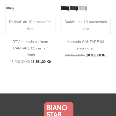
Dodání: do 10 pracovních
Dodání: do 10 pracovních
dnů
dnů
RTV komoda s krbem
Komoda CANTARE 03
CANTARE 01 černá /
černá / ořech
ořech
Původní
Aktuál
13 810,00
Kč
10 059,00
Kč
Cena
Cena
Původní
Aktuální
18 200,00
Kč
13 351,00
Kč
Byla:
Je:
Cena
Cena
13
10
Byla:
Je:
810,00 Kč.
059,00
18
13
200,00 Kč.
351,00 Kč.