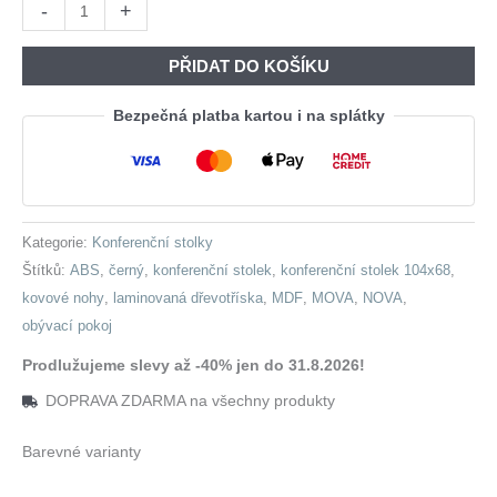
Konferenční
-
+
stolek
MOVA
PŘIDAT DO KOŠÍKU
03
černý
Bezpečná platba kartou i na splátky
množství
Kategorie:
Konferenční stolky
Štítků:
ABS
,
černý
,
konferenční stolek
,
konferenční stolek 104x68
,
kovové nohy
,
laminovaná dřevotříska
,
MDF
,
MOVA
,
NOVA
,
obývací pokoj
Prodlužujeme slevy až -40% jen do 31.8.2026!
DOPRAVA ZDARMA na všechny produkty
Barevné varianty