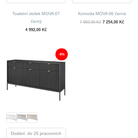
Toaletní stolek MOVA 07
Komoda MOVA 06 černá
černý
Původní
Aktuáln
7 950,00
Kč
7 254,00
Kč
Cena
Cena
4 992,00
Kč
Byla:
Je:
7
7
950,00 Kč.
254,00 
-8%
Dodání: do 25 pracovních