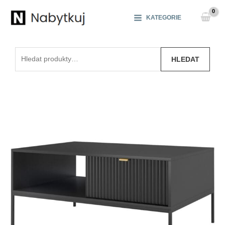
Přeskočit
na
KATEGORIE
obsah
Hledat:
HLEDAT