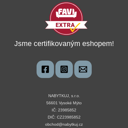
Jsme certifikovaným eshopem!
NABYTKUJ, s.r.o.
56601 Vysoké Mýto
IČ: 23985852
DIČ: CZ23985852
obchod@nabytkuj.cz