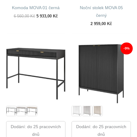
Komoda MOVA 01 černá
Noční stolek MOVA 05
černý
Původní
Aktuální
6 560,00
Kč
5 933,00
Kč
Cena
Cena
2 959,00
Kč
Byla:
Je:
6
5
560,00 Kč.
933,00 Kč.
-9%
Dodání: do 25 pracovních
Dodání: do 25 pracovních
dnů
dnů