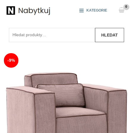
Přeskočit
na
KATEGORIE
obsah
Hledat:
HLEDAT
-9%