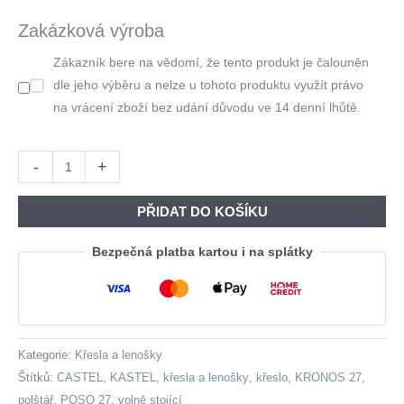
Byla:
Je:
Zakázková výroba
7
6
Zákazník bere na vědomí, že tento produkt je čalouněn
510,00 Kč.
836,00 Kč
dle jeho výběru a nelze u tohoto produktu využít právo
na vrácení zboží bez udání důvodu ve 14 denní lhůtě.
Křeslo
-
+
KASTEL
poso
PŘIDAT DO KOŠÍKU
27
množství
Bezpečná platba kartou i na splátky
Kategorie:
Křesla a lenošky
Štítků:
CASTEL
,
KASTEL
,
křesla a lenošky
,
křeslo
,
KRONOS 27
,
polštář
,
POSO 27
,
volně stojící