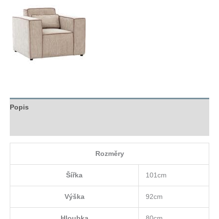
Popis
Hodnocení (0)
Rozměry
Šířka
101cm
Výška
92cm
Hloubka
80cm