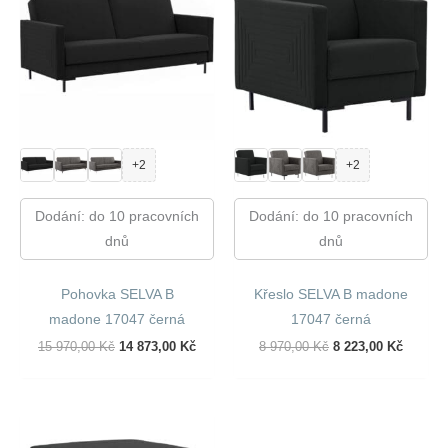
+2
+2
Dodání: do 10 pracovních
Dodání: do 10 pracovních
dnů
dnů
Pohovka SELVA B
Křeslo SELVA B madone
madone 17047 černá
17047 černá
Původní
Aktuální
Původní
Aktuáln
15 970,00
Kč
14 873,00
Kč
8 970,00
Kč
8 223,00
Kč
Cena
Cena
Cena
Cena
Byla:
Je:
Byla:
Je:
15
14
8
8
970,00 Kč.
873,00 Kč.
970,00 Kč.
223,00 