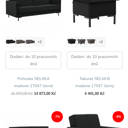
+2
+2
Dodání: do 10 pracovních
Dodání: do 10 pracovních
dnů
dnů
Pohovka SELVA A
Taburet SELVA B
madone 17047 černá
madone 17047 černý
Původní
Aktuální
15 970,00
Kč
14 873,00
Kč
4 441,00
Kč
Cena
Cena
Byla:
Je:
15
14
970,00 Kč.
873,00 Kč.
-7%
-8%