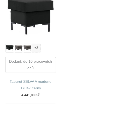
+2
Dodání: do 10 pracovních
dnů
Taburet SELVA A madone
17047 černý
4 441,00
Kč