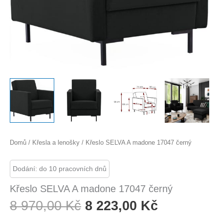
Domů
/
Křesla a lenošky
/ Křeslo SELVA A madone 17047 černý
Dodání: do 10 pracovních dnů
Křeslo SELVA A madone 17047 černý
Původní
Aktuální
8 970,00
Kč
8 223,00
Kč
Cena
Cena