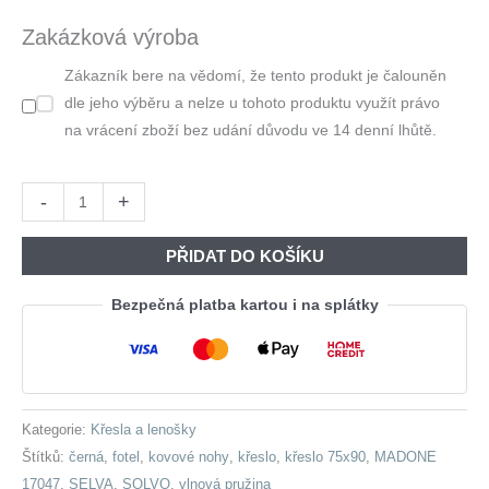
Byla:
Je:
Zakázková výroba
8
8
Zákazník bere na vědomí, že tento produkt je čalouněn
970,00 Kč.
223,00 Kč
dle jeho výběru a nelze u tohoto produktu využít právo
na vrácení zboží bez udání důvodu ve 14 denní lhůtě.
Křeslo
-
+
SELVA
A
PŘIDAT DO KOŠÍKU
madone
17047
Bezpečná platba kartou i na splátky
černý
množství
Kategorie:
Křesla a lenošky
Štítků:
černá
,
fotel
,
kovové nohy
,
křeslo
,
křeslo 75x90
,
MADONE
17047
,
SELVA
,
SOLVO
,
vlnová pružina