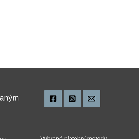
ovaným
!
Vybrané platební metody