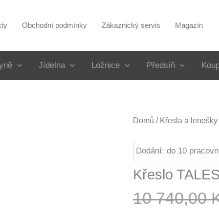
kty
Obchodní podmínky
Zákaznický servis
Magazín
yně
Jídelna
Ložnice
Předsíň
Koup
Domů
/
Křesla a lenošky
Dodání: do 10 pracovn
Křeslo TALES
10 740,00