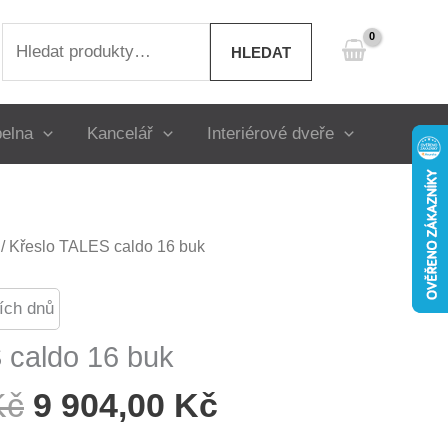
Hledat:
HLEDAT
elna
Kancelář
Interiérové dveře
/ Křeslo TALES caldo 16 buk
ích dnů
 caldo 16 buk
Původní
Aktuální
Kč
9 904,00
Kč
Cena
Cena