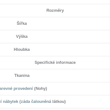
Rozměry
Šířka
Výška
Hloubka
Specifické informace
Tkanina
arevné provedení
(Nohy)
cí nábytek
(
záda čalouněná
látkou)