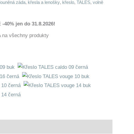
louněná záda
,
křesla a lenošky
,
křeslo
,
TALES
,
volně
 -40% jen do 31.8.2026!
a všechny produkty