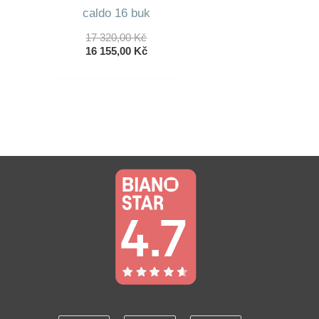
caldo 16 buk
Původní
17 320,00
Kč
Cena
Aktuální
16 155,00
Kč
Byla:
Cena
17
Je:
320,00 Kč.
16
155,00 Kč.