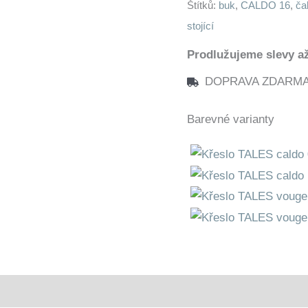
Štítků:
buk
,
CALDO 16
,
ča
stojící
Prodlužujeme slevy až
DOPRAVA ZDARMA n
Barevné varianty