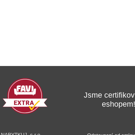
Jsme certifik
eshopem
NABYTKUJ, s.r.o.