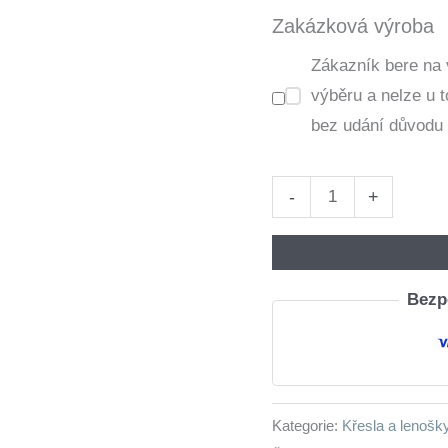
Zakázková výroba
Zákazník bere na 
výběru a nelze u 
bez udání důvodu 
Křeslo
-
+
TALES
caldo
16
Bezpe
buk
množství
Kategorie:
Křesla a lenošk