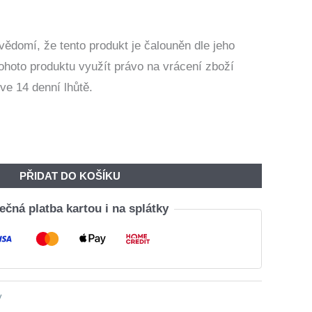
Byla:
Je:
10
9
vědomí, že tento produkt je čalouněn dle jeho
740,00 Kč.
904,00 Kč.
tohoto produktu využít právo na vrácení zboží
ve 14 denní lhůtě.
PŘIDAT DO KOŠÍKU
čná platba kartou i na splátky
y