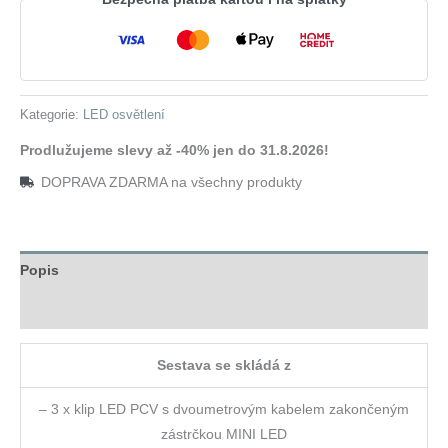
bílá
množství
Kategorie:
LED osvětlení
Prodlužujeme slevy až -40% jen do 31.8.2026!
DOPRAVA ZDARMA na všechny produkty
Popis
Hodnocení (0)
Sestava se skládá z
– 3 x klip LED PCV s dvoumetrovým kabelem zakončeným
zástrčkou MINI LED