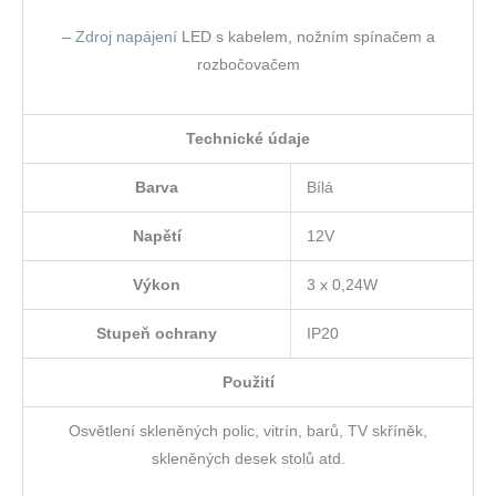
–
Zdroj napájení
LED s kabelem, nožním spínačem a
rozbočovačem
Technické údaje
Barva
Bílá
Napětí
12V
Výkon
3 x 0,24W
Stupeň ochrany
IP20
Použití
Osvětlení skleněných polic, vitrín, barů, TV skříněk,
skleněných desek stolů atd.