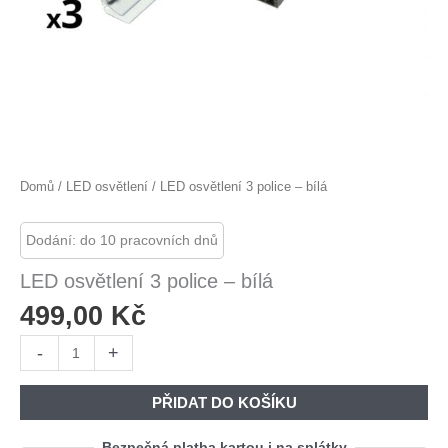
Domů
/
LED osvětlení
/ LED osvětlení 3 police – bílá
Dodání: do 10 pracovních dnů
LED osvětlení 3 police – bílá
499,00
Kč
LED
-
+
osvětlení
3
PŘIDAT DO KOŠÍKU
police
-
Bezpečná platba kartou i na splátky