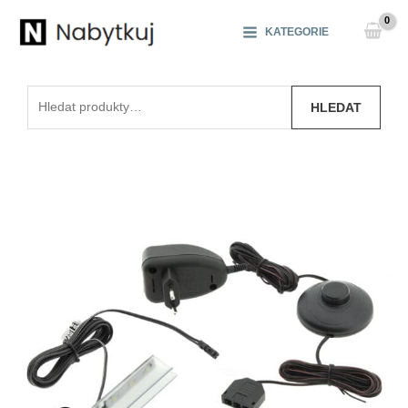
Přeskočit
na
KATEGORIE
obsah
Hledat:
HLEDAT