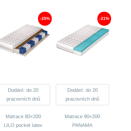
525,00 Kč.
-25%
-21%
Dodání: do 20
Dodání: do 20
pracovních dnů
pracovních dnů
Matrace 80×200
Matrace 90×200
LILO pocket latex
PANAMA