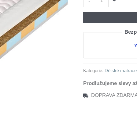
-
+
140x200
LORD
kokos
Bezpe
množství
Kategorie:
Dětské matrace
Prodlužujeme slevy až
DOPRAVA ZDARMA n