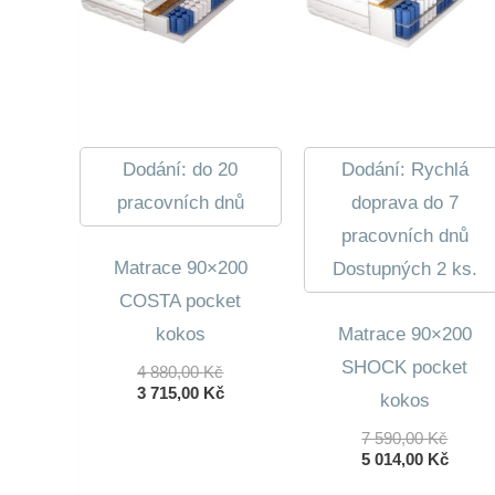
Dodání: do 20
Dodání: Rychlá
pracovních dnů
doprava do 7
pracovních dnů
Matrace 90×200
Dostupných 2 ks.
COSTA pocket
kokos
Matrace 90×200
SHOCK pocket
Původní
4 880,00
Kč
Cena
Aktuální
3 715,00
Kč
kokos
Byla:
Cena
4
Je:
Původ
7 590,00
Kč
880,00 Kč.
3
Cena
Aktuá
5 014,00
Kč
715,00 Kč.
Byla:
Cena