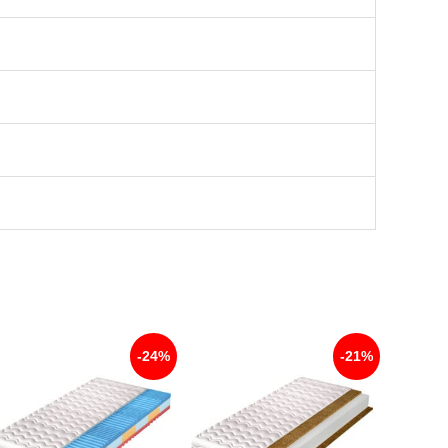
-24%
-21%