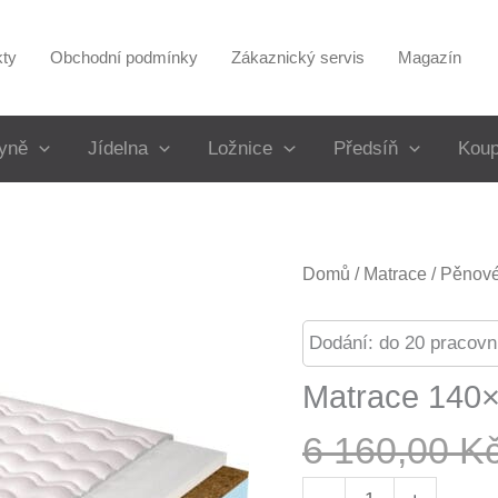
kty
Obchodní podmínky
Zákaznický servis
Magazín
yně
Jídelna
Ložnice
Předsíň
Koup
Domů
/
Matrace
/
Pěnové
Dodání: do 20 pracovn
Matrace 140
6 160,00
K
Matrace