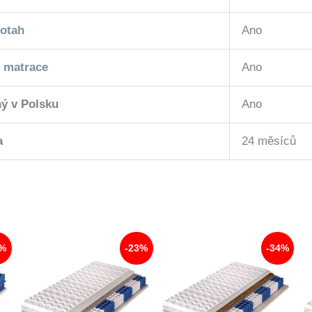
potah
Ano
 matrace
Ano
ý v Polsku
Ano
a
24 měsíců
4%
-23%
-34%