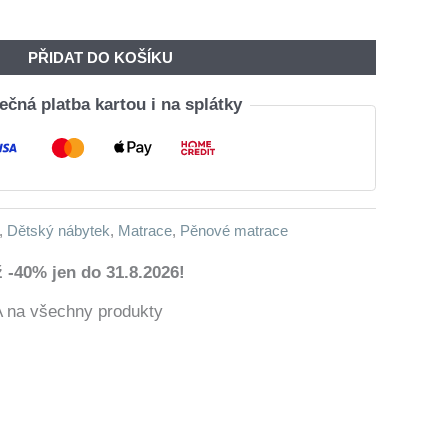
Byla:
Je:
6
4
PŘIDAT DO KOŠÍKU
160,00 Kč.
611,00 Kč.
čná platba kartou i na splátky
,
Dětský nábytek
,
Matrace
,
Pěnové matrace
 -40% jen do 31.8.2026!
a všechny produkty