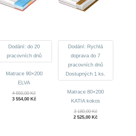
Dodání: do 20
Dodání: Rychlá
pracovních dnů
doprava do 7
pracovních dnů
Matrace 90×200
Dostupných 1 ks.
ELVA
Matrace 80×200
Původní
4 650,00
Kč
Cena
Aktuální
3 554,00
Kč
KATIA kokos
Byla:
Cena
4
Je:
Původní
3 180,00
Kč
650,00 Kč.
3
Cena
Aktuální
2 525,00
Kč
554,00 Kč.
Byla:
Cena
3
Je:
180,00 Kč.
2