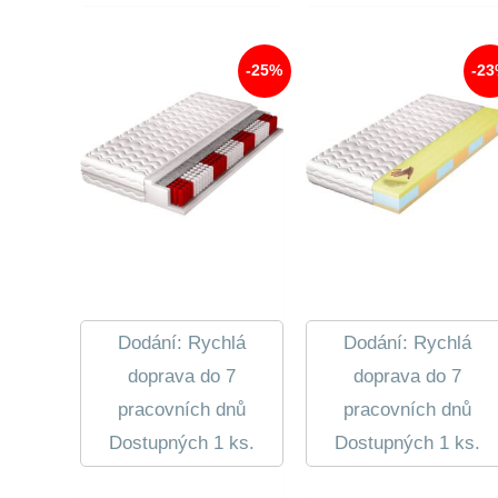
7
Je:
590,00
5
014,00
-25%
-2
Dodání: Rychlá
Dodání: Rychlá
doprava do 7
doprava do 7
pracovních dnů
pracovních dnů
Dostupných 1 ks.
Dostupných 1 ks.