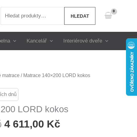
Hledat:
HLEDAT
elna
Kancelář
Interiérové dveře
 matrace
/ Matrace 140×200 LORD kokos
ích dnů
×200 LORD kokos
Původní
Aktuální
č
4 611,00
Kč
Cena
Cena