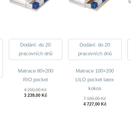
Dodání: do 20
Dodání: do 20
pracovních dnů
pracovních dnů
Matrace 80×200
Matrace 100×200
RIO pocket
LILO pocket latex
kokos
Původní
4 200,00
Kč
Cena
Aktuální
3 239,00
Kč
Původní
7 180,00
Kč
Byla:
Cena
Cena
Aktuální
4 727,00
Kč
4
Je:
Byla:
Cena
200,00 Kč.
3
7
Je:
ní
239,00 Kč.
180,00 Kč.
4
lní
727,00 Kč.