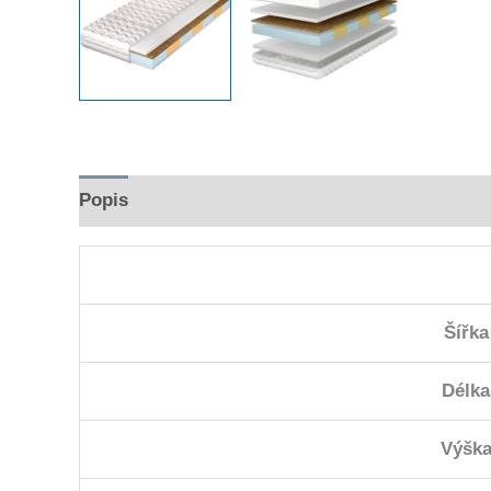
Popis
Hodnocení (0)
Šířka
Délka
Výšk