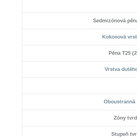
Sedmizónová pěna
Kokosová vrs
Pěna T25 (
Vrstva dutéh
Oboustranná 
Zóny tvrd
Stupeň tvr