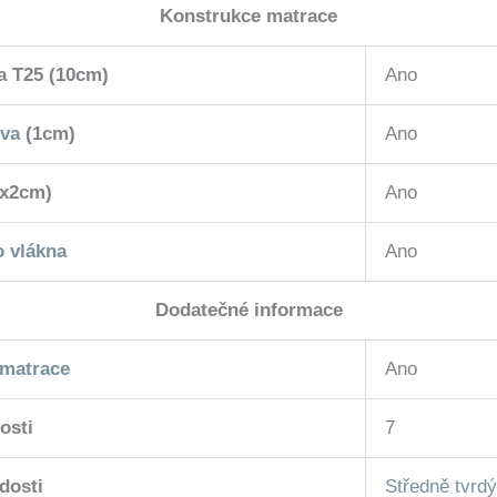
Konstrukce matrace
 T25 (10cm)
Ano
tva
(1cm)
Ano
2x2cm)
Ano
o vlákna
Ano
Dodatečné informace
matrace
Ano
osti
7
dosti
Středně tvrdý