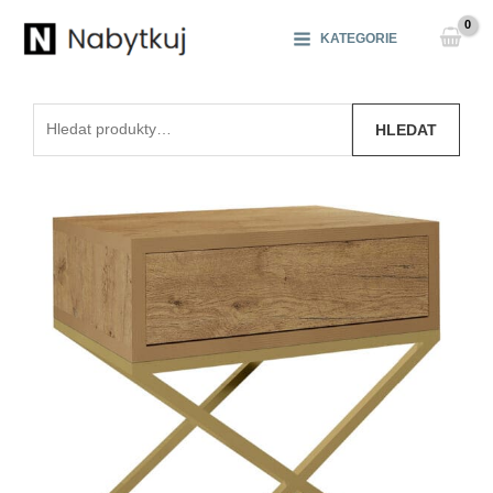
Přeskočit
na
KATEGORIE
obsah
Hledat:
HLEDAT