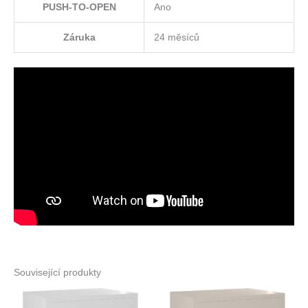
PUSH-TO-OPEN
Ano
Záruka
24 měsíců
Související produkty