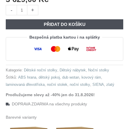
Noční
-
+
stolek
SIENA
PŘIDAT DO KOŠÍKU
dub
wotan
Bezpečná platba kartou i na splátky
/
zlatý
množství
Kategorie:
Dětské noční stolky
,
Dětský nábytek
,
Noční stolky
Štítků:
ABS hrana
,
dětský pokoj
,
dub wotan
,
kovový rám
,
laminovaná dřevotříska
,
noční stolek
,
noční stolky
,
SIENA
,
zlatý
Prodlužujeme slevy až -40% jen do 31.8.2026!
DOPRAVA ZDARMA na všechny produkty
Barevné varianty