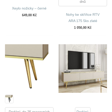
dnů
Xeylo nožicky – černé
Nohy ke skříňce RTV
649,00
Kč
ARA 175 5ks zlaté
1 050,00
Kč
Dodání: do 25 pracovních
Dodání: