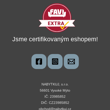
Jsme certifikovaným eshopem!
NABYTKUJ, s.r.o.
56601 Vysoké Mýto
IČ: 23985852
DIČ: CZ23985852
obchod@nabytkuj.cz