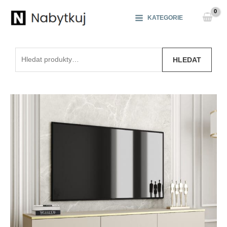
Přeskočit
na
KATEGORIE
obsah
Hledat:
HLEDAT