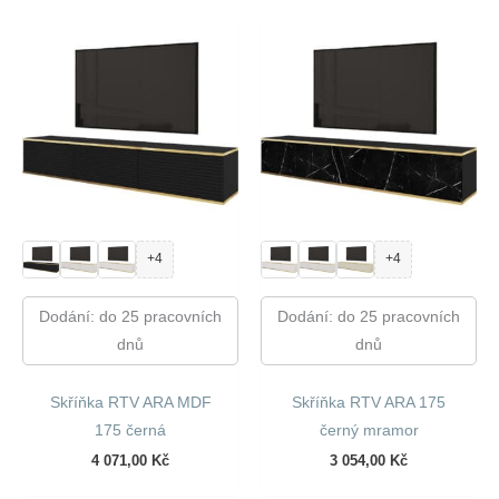
+4
+4
Dodání: do 25 pracovních
Dodání: do 25 pracovních
dnů
dnů
Skříňka RTV ARA MDF
Skříňka RTV ARA 175
175 černá
černý mramor
4 071,00
Kč
3 054,00
Kč