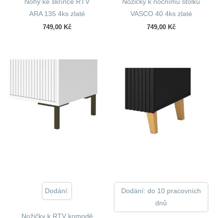
Nohy ke skříňce RTV
Nožičky k nočnímu stolku
ARA 135 4ks zlaté
VASCO 40 4ks zlaté
749,00
Kč
749,00
Kč
Dodání:
Dodání: do 10 pracovních
dnů
Nožičky k RTV komodě