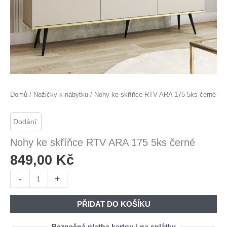
Domů
/
Nožičky k nábytku
/ Nohy ke skříňce RTV ARA 175 5ks černé
Dodání:
Nohy ke skříňce RTV ARA 175 5ks černé
849,00
Kč
Nohy
-
+
ke
skříňce
PŘIDAT DO KOŠÍKU
RTV
ARA
Bezpečná platba kartou i na splátky