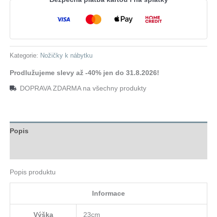
175
5ks
černé
množství
Kategorie:
Nožičky k nábytku
Prodlužujeme slevy až -40% jen do 31.8.2026!
DOPRAVA ZDARMA na všechny produkty
Popis
Hodnocení (0)
Popis produktu
Informace
Výška
23cm