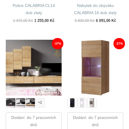
Police CALABRIA CL14
Nábytek do obýváku
dub zlatý
CALABRIA 16 dub zlatý
Původní
Aktuální
Původní
Aktuáln
1 470,00
Kč
1 255,00
Kč
9 830,00
Kč
6 091,00
Kč
Cena
Cena
Cena
Cena
Byla:
Je:
Byla:
Je:
1
1
9
6
470,00 Kč.
255,00 Kč.
830,00 Kč.
091,00 
-37%
-27%
+2
Dodání: do 7 pracovních
Dodání: do 7 pracovních
dnů
dnů