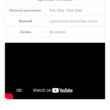
Barevné provedení
Dub Zlatý / Dub Zlatý
Materiál
Laminovaná dřevotříska 16mm
Záruka
24 měsíců