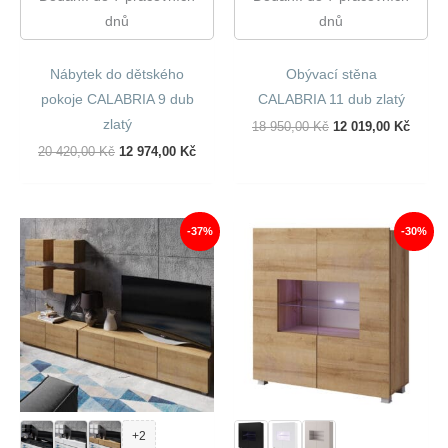
dnů
dnů
Nábytek do dětského
Obývací stěna
pokoje CALABRIA 9 dub
CALABRIA 11 dub zlatý
zlatý
Původní
Aktuál
18 950,00
Kč
12 019,00
Kč
Cena
Cena
Původní
Aktuální
20 420,00
Kč
12 974,00
Kč
Byla:
Je:
Cena
Cena
18
12
Byla:
Je:
950,00 Kč.
019,00
20
12
420,00 Kč.
974,00 Kč.
-37%
-30%
+2