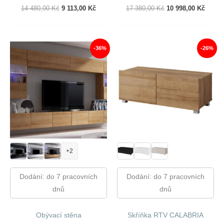
Původní
Aktuální
Původní
Aktuál
14 480,00
Kč
9 113,00
Kč
17 380,00
Kč
10 998,00
Kč
Cena
Cena
Cena
Cena
Byla:
Je:
Byla:
Je:
14
9
17
10
480,00 Kč.
113,00 Kč.
380,00 Kč.
998,00
-36%
-26%
+2
Dodání: do 7 pracovních
Dodání: do 7 pracovních
dnů
dnů
Obývací stěna
Skříňka RTV CALABRIA