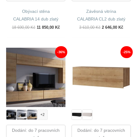
Obývací stěna
Závěsná vitrína
CALABRIA 14 dub zlatý
CALABRIA CL2 dub zlatý
Původní
Aktuální
Původní
Aktuáln
18 690,00
Kč
11 850,00
Kč
3 610,00
Kč
2 646,00
Kč
Cena
Cena
Cena
Cena
Byla:
Je:
Byla:
Je:
18
11
3
2
690,00 Kč.
850,00 Kč.
610,00 Kč.
646,00 
-36%
-25%
+2
Dodání: do 7 pracovních
Dodání: do 7 pracovních