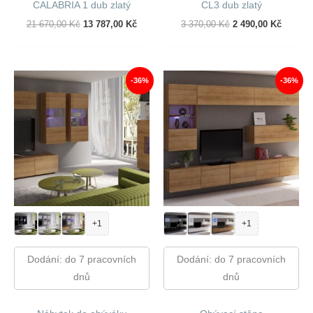
CALABRIA 1 dub zlatý
CL3 dub zlatý
Původní
Aktuální
Původní
Aktuáln
21 670,00
Kč
13 787,00
Kč
3 370,00
Kč
2 490,00
Kč
Cena
Cena
Cena
Cena
Byla:
Je:
Byla:
Je:
21
13
3
2
670,00 Kč.
787,00 Kč.
370,00 Kč.
490,00 
-36%
-36%
+1
+1
Dodání: do 7 pracovních
Dodání: do 7 pracovních
dnů
dnů