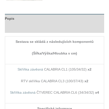
Popis
Hodnocení (0)
Sestava se skládá z následujících komponentů
(Šířka/Výška/Hloubka v cm)
Skříňka závěsná
CALABRIA CL1 (105/34/32)
x2
RTV skříňka CALABRIA CL3 (100/37/43)
x2
Skříňka závěsná
ČTVEREC CALABRIA CL6 (34/34/32)
x4
Specifické informace