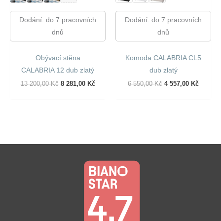
Dodání: do 7 pracovních
Dodání: do 7 pracovních
dnů
dnů
Obývací stěna
Komoda CALABRIA CL5
CALABRIA 12 dub zlatý
dub zlatý
Původní
Aktuální
Původní
Aktuáln
13 200,00
Kč
8 281,00
Kč
6 550,00
Kč
4 557,00
Kč
Cena
Cena
Cena
Cena
Byla:
Je:
Byla:
Je:
13
8
6
4
200,00 Kč.
281,00 Kč.
550,00 Kč.
557,00 