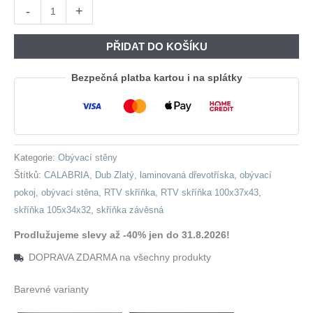
Cena
Cena
Obývací
-
+
Byla:
Je:
stěna
18
11
CALABRIA
PŘIDAT DO KOŠÍKU
050,00 Kč.
434,00 
10
dub
Bezpečná platba kartou i na splátky
zlatý
množství
Kategorie:
Obývací stěny
Štítků:
CALABRIA
,
Dub Zlatý
,
laminovaná dřevotříska
,
obývací
pokoj
,
obývací stěna
,
RTV skříňka
,
RTV skříňka 100x37x43
,
skříňka 105x34x32
,
skříňka závěsná
Prodlužujeme slevy až -40% jen do 31.8.2026!
DOPRAVA ZDARMA na všechny produkty
Barevné varianty