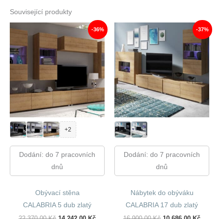
Související produkty
-36%
-37%
+2
Dodání: do 7 pracovních
Dodání: do 7 pracovních
dnů
dnů
Obývací stěna
Nábytek do obýváku
CALABRIA 5 dub zlatý
CALABRIA 17 dub zlatý
Původní
Aktuální
Původní
Aktuál
22 370,00
Kč
14 242,00
Kč
16 900,00
Kč
10 686,00
Kč