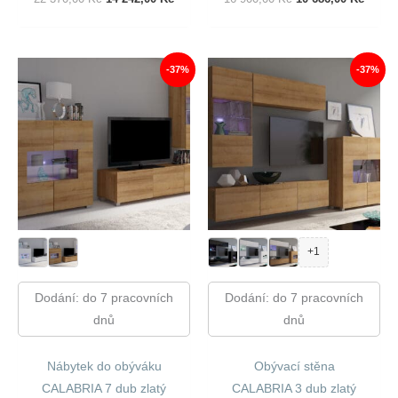
Cena
Cena
Cena
Cena
Byla:
Je:
Byla:
Je:
22
14
16
10
370,00 Kč.
242,00 Kč.
900,00 Kč.
686,00
-37%
-37%
+1
Dodání: do 7 pracovních
Dodání: do 7 pracovních
dnů
dnů
Nábytek do obýváku
Obývací stěna
CALABRIA 7 dub zlatý
CALABRIA 3 dub zlatý