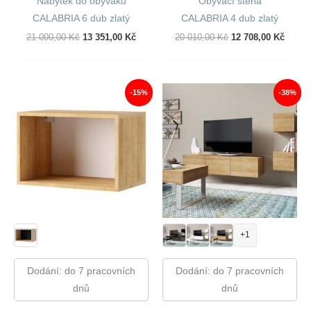
Nábytek do obýváku
Obývací stěna
CALABRIA 6 dub zlatý
CALABRIA 4 dub zlatý
Původní
Aktuální
Původní
Aktuál
21 000,00
Kč
13 351,00
Kč
20 010,00
Kč
12 708,00
Kč
Cena
Cena
Cena
Cena
Byla:
Je:
Byla:
Je:
21
13
20
12
000,00 Kč.
351,00 Kč.
010,00 Kč.
708,00
-15%
-38%
+1
Dodání: do 7 pracovních
Dodání: do 7 pracovních
dnů
dnů