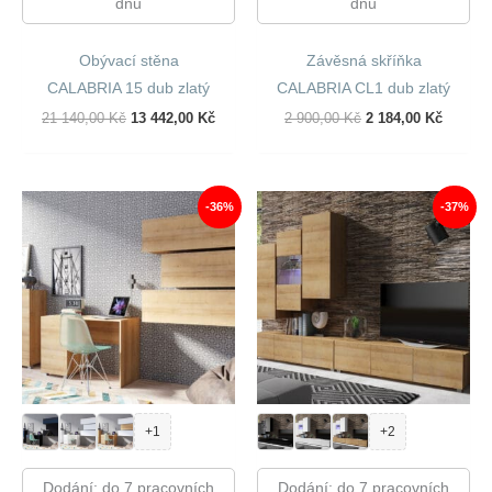
dnů
dnů
Obývací stěna
Závěsná skříňka
CALABRIA 15 dub zlatý
CALABRIA CL1 dub zlatý
Původní
Aktuální
Původní
Aktuáln
21 140,00
Kč
13 442,00
Kč
2 900,00
Kč
2 184,00
Kč
Cena
Cena
Cena
Cena
Byla:
Je:
Byla:
Je:
21
13
2
2
140,00 Kč.
442,00 Kč.
900,00 Kč.
184,00 
-36%
-37%
+1
+2
Dodání: do 7 pracovních
Dodání: do 7 pracovních