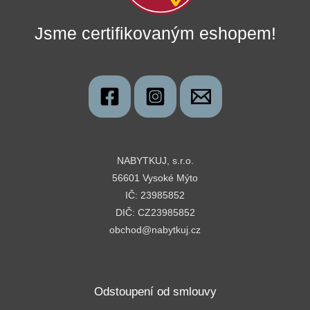
Jsme certifikovaným eshopem!
NABYTKUJ, s.r.o.
56601 Vysoké Mýto
IČ: 23985852
DIČ: CZ23985852
obchod@nabytkuj.cz
Odstoupení od smlouvy