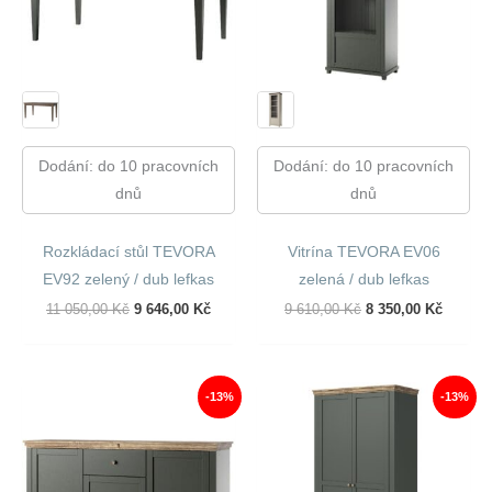
Dodání: do 10 pracovních
Dodání: do 10 pracovních
dnů
dnů
Rozkládací stůl TEVORA
Vitrína TEVORA EV06
EV92 zelený / dub lefkas
zelená / dub lefkas
Původní
Aktuální
Původní
Aktuáln
11 050,00
Kč
9 646,00
Kč
9 610,00
Kč
8 350,00
Kč
Cena
Cena
Cena
Cena
Byla:
Je:
Byla:
Je:
11
9
9
8
050,00 Kč.
646,00 Kč.
610,00 Kč.
350,00 
-13%
-13%