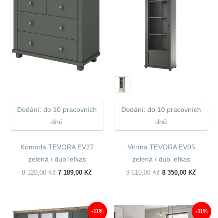
Dodání: do 10 pracovních
Dodání: do 10 pracovních
dnů
dnů
Komoda TEVORA EV27
Vitrína TEVORA EV05
zelená / dub lefkas
zelená / dub lefkas
Původní
Aktuální
Původní
Aktuáln
8 320,00
Kč
7 189,00
Kč
9 610,00
Kč
8 350,00
Kč
Cena
Cena
Cena
Cena
Byla:
Je:
Byla:
Je:
8
7
9
8
320,00 Kč.
189,00 Kč.
610,00 Kč.
350,00 
-11%
-11%