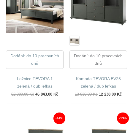
Dodání: do 10 pracovních
Dodání: do 10 pracovních
dnů
dnů
Ložnice TEVORA 1
Komoda TEVORA EV25
zelená / dub lefkas
zelená / dub lefkas
Původní
Aktuální
Původní
Aktuál
52 380,00
Kč
46 843,00
Kč
13 930,00
Kč
12 238,00
Kč
Cena
Cena
Cena
Cena
Byla:
Je:
Byla:
Je:
52
46
13
12
380,00 Kč.
843,00 Kč.
930,00 Kč.
238,00
-14%
-13%