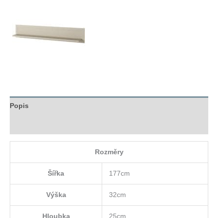
Popis
Hodnocení (0)
Rozměry
Šířka
177cm
Výška
32cm
Hloubka
25cm