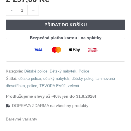
Police
-
+
TEVORA
EV02
PŘIDAT DO KOŠÍKU
zelená
množství
Bezpečná platba kartou i na splátky
Kategorie:
Dětské police
,
Dětský nábytek
,
Police
Štítků:
dětské police
,
dětský nábytek
,
dětský pokoj
,
laminovaná
dřevotříska
,
police
,
TEVORA EV02
,
zelená
Prodlužujeme slevy až -40% jen do 31.8.2026!
DOPRAVA ZDARMA na všechny produkty
Barevné varianty