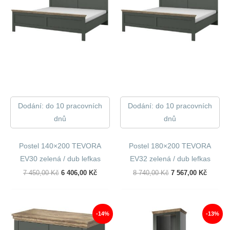
Dodání: do 10 pracovních
Dodání: do 10 pracovních
dnů
dnů
Postel 140×200 TEVORA
Postel 180×200 TEVORA
EV30 zelená / dub lefkas
EV32 zelená / dub lefkas
Původní
Aktuální
Původní
Aktuáln
7 450,00
Kč
6 406,00
Kč
8 740,00
Kč
7 567,00
Kč
Cena
Cena
Cena
Cena
Byla:
Je:
Byla:
Je:
7
6
8
7
450,00 Kč.
406,00 Kč.
740,00 Kč.
567,00 
-14%
-13%