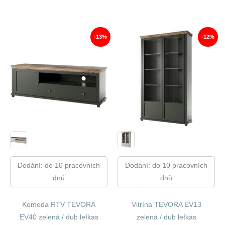
Cena
Cena
8
7
Byla:
Je:
320,00 Kč.
189,00 
21
18
070,00 Kč.
664,00 Kč.
-13%
-12%
Dodání: do 10 pracovních
Dodání: do 10 pracovních
dnů
dnů
Komoda RTV TEVORA
Vitrína TEVORA EV13
EV40 zelená / dub lefkas
zelená / dub lefkas