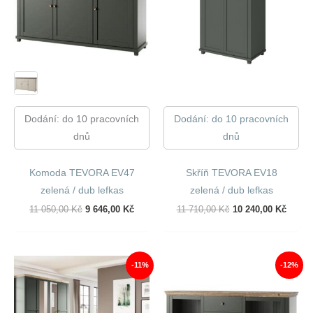
Dodání: do 10 pracovních
Dodání: do 10 pracovních
dnů
dnů
Komoda TEVORA EV47
Skříň TEVORA EV18
zelená / dub lefkas
zelená / dub lefkas
Původní
Aktuální
Původní
Aktuál
11 050,00
Kč
9 646,00
Kč
11 710,00
Kč
10 240,00
Kč
Cena
Cena
Cena
Cena
Byla:
Je:
Byla:
Je:
11
9
11
10
050,00 Kč.
646,00 Kč.
710,00 Kč.
240,00
-11%
-12%