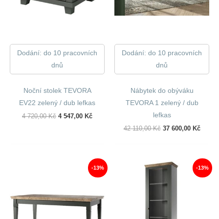
Dodání: do 10 pracovních
Dodání: do 10 pracovních
dnů
dnů
Noční stolek TEVORA
Nábytek do obýváku
EV22 zelený / dub lefkas
TEVORA 1 zelený / dub
lefkas
Původní
Aktuální
4 720,00
Kč
4 547,00
Kč
Cena
Cena
Původní
Aktuál
42 110,00
Kč
37 600,00
Kč
Byla:
Je:
Cena
Cena
4
4
Byla:
Je:
720,00 Kč.
547,00 Kč.
42
37
110,00 Kč.
600,00
-13%
-13%