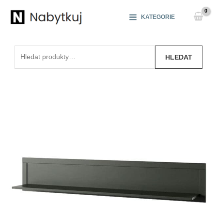
Přeskočit
na
KATEGORIE
obsah
Hledat:
HLEDAT