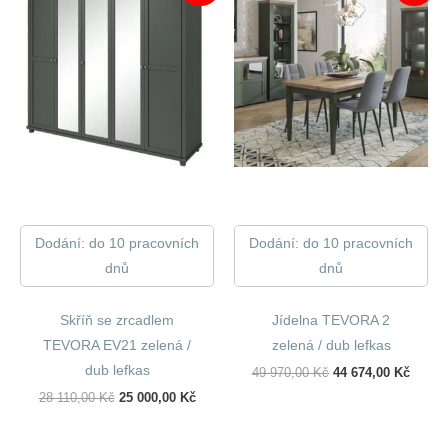
Dodání: do 10 pracovních
Dodání: do 10 pracovních
dnů
dnů
Skříň se zrcadlem
Jídelna TEVORA 2
TEVORA EV21 zelená /
zelená / dub lefkas
dub lefkas
Původní
Aktuál
49 970,00
Kč
44 674,00
Kč
Cena
Cena
Původní
Aktuální
28 110,00
Kč
25 000,00
Kč
Byla:
Je:
Cena
Cena
49
44
Byla:
Je:
970,00 Kč.
674,00
28
25