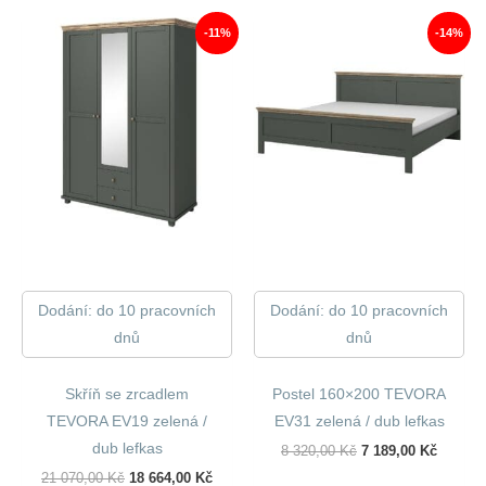
110,00 Kč.
000,00 Kč.
-11%
-14%
Dodání: do 10 pracovních
Dodání: do 10 pracovních
dnů
dnů
Skříň se zrcadlem
Postel 160×200 TEVORA
TEVORA EV19 zelená /
EV31 zelená / dub lefkas
dub lefkas
Původní
Aktuáln
8 320,00
Kč
7 189,00
Kč
Cena
Cena
Původní
Aktuální
21 070,00
Kč
18 664,00
Kč
Byla:
Je: