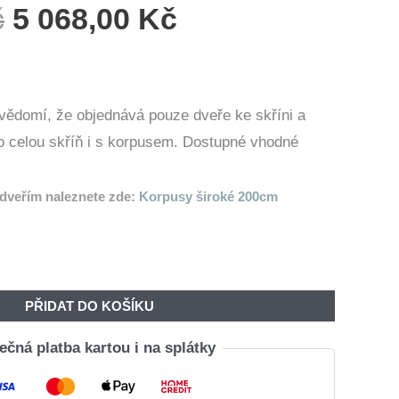
Původní
Aktuální
č
5 068,00
Kč
Cena
Cena
Byla:
Je:
5
5
vědomí, že objednává pouze dveře ke skříni a
610,00 Kč.
068,00 Kč.
 o celou skříň i s korpusem. Dostupné vhodné
.
dveřím naleznete zde:
Korpusy široké 200cm
PŘIDAT DO KOŠÍKU
čná platba kartou i na splátky