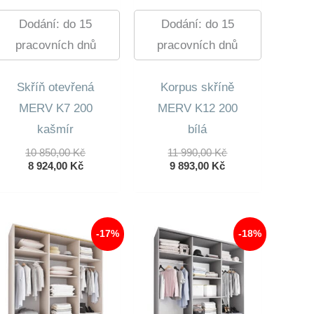
Dodání: do 15
Dodání: do 15
pracovních dnů
pracovních dnů
Skříň otevřená
Korpus skříně
MERV K7 200
MERV K12 200
kašmír
bílá
Původní
Původní
10 850,00
Kč
11 990,00
Kč
Aktuální
Cena
Aktuální
Cena
8 924,00
Kč
9 893,00
Kč
Cena
Byla:
Cena
Byla:
Je:
10
Je:
11
8
850,00 Kč.
9
990,00 Kč.
924,00 Kč.
893,00 Kč.
-17%
-18%