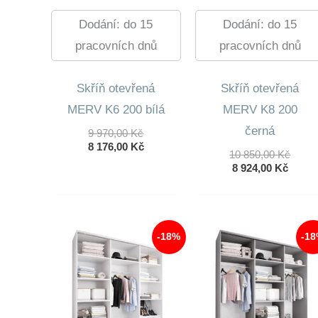
Dodání: do 15
Dodání: do 15
pracovních dnů
pracovních dnů
Skříň otevřená
Skříň otevřená
MERV K6 200 bílá
MERV K8 200
černá
Původní
9 970,00
Kč
Cena
Aktuální
8 176,00
Kč
Půvo
10 850,00
Kč
Byla:
Cena
Aktuá
Cena
8 924,00
Kč
9
Je:
Cena
Byla:
970,00 Kč.
8
Je:
10
176,00 Kč.
8
850,0
924,00
-18%
-1