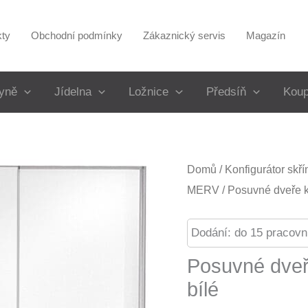
kty
Obchodní podmínky
Zákaznický servis
Magazín
yně
Jídelna
Ložnice
Předsíň
Koup
Domů
/
Konfigurátor skř
MERV
/ Posuvné dveře k
Dodání: do 15 pracovn
Posuvné dveř
bílé