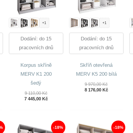
+1
+1
Dodání: do 15
Dodání: do 15
pracovních dnů
pracovních dnů
Korpus skříně
Skříň otevřená
MERV K1 200
MERV K5 200 bílá
šedý
Původní
9 970,00
Kč
Cena
Aktuální
8 176,00
Kč
ní
Původní
9 110,00
Kč
Byla:
Cena
lní
Cena
Aktuální
7 445,00
Kč
9
Je:
Byla:
Cena
970,00 Kč.
8
9
Je:
176,00 Kč.
 Kč.
110,00 Kč.
7
 Kč.
445,00 Kč.
8%
-18%
-18%