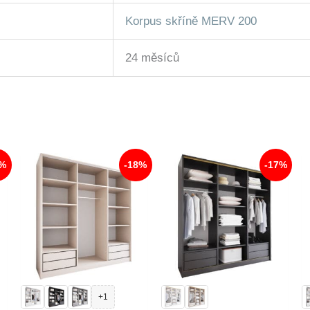
Korpus skříně MERV 200
24 měsíců
8%
-18%
-17%
+1