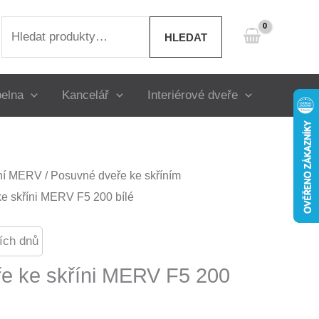
Hledat:
HLEDAT
elna
Kancelář
Interiérové dveře
íní MERV
/
Posuvné dveře ke skříním
e skříni MERV F5 200 bílé
ích dnů
e ke skříni MERV F5 200