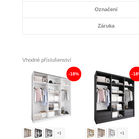
Označení
Záruka
Vhodné příslušenství
-18%
-1
+1
+1