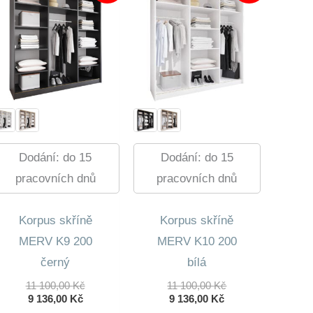
Dodání: do 15
Dodání: do 15
pracovních dnů
pracovních dnů
Korpus skříně
Korpus skříně
MERV K9 200
MERV K10 200
černý
bílá
Původní
Původní
11 100,00
Kč
11 100,00
Kč
Aktuální
Cena
Aktuální
Cena
9 136,00
Kč
9 136,00
Kč
Cena
Byla:
Cena
Byla: