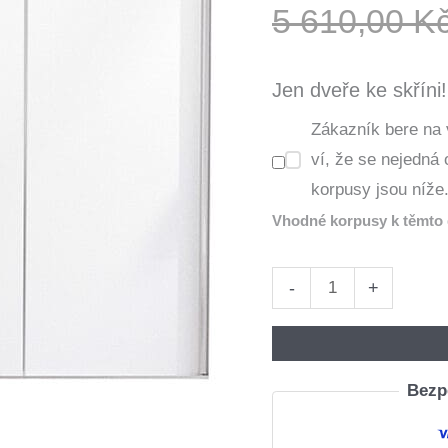
5 610,00
K
Jen dveře ke skříni!
Zákazník bere na 
ví, že se nejedná
korpusy jsou níže
Vhodné korpusy k těmto 
Posuvné
-
+
dveře
ke
skříni
Bezpe
MERV
F5