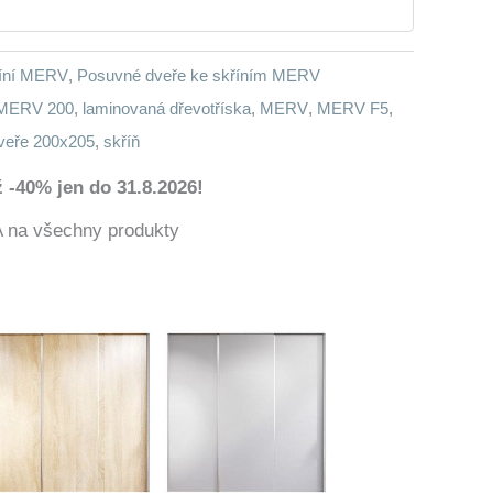
říní MERV
,
Posuvné dveře ke skříním MERV
 MERV 200
,
laminovaná dřevotříska
,
MERV
,
MERV F5
,
veře 200x205
,
skříň
 -40% jen do 31.8.2026!
a všechny produkty