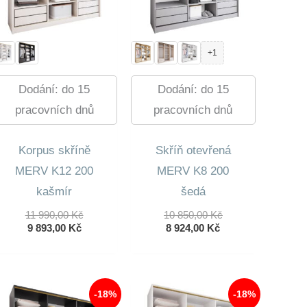
+1
Dodání: do 15
Dodání: do 15
pracovních dnů
pracovních dnů
Korpus skříně
Skříň otevřená
MERV K12 200
MERV K8 200
kašmír
šedá
Původní
Původní
11 990,00
Kč
10 850,00
Kč
Aktuální
Cena
Aktuální
Cena
9 893,00
Kč
8 924,00
Kč
Cena
Byla:
Cena
Byla:
Je:
11
Je:
10
9
990,00 Kč.
8
850,00 Kč.
893,00 Kč.
924,00 Kč.
-18%
-18%