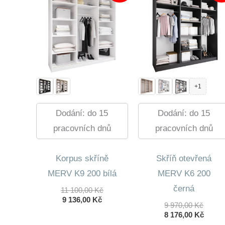
+1
Dodání: do 15
Dodání: do 15
pracovních dnů
pracovních dnů
Korpus skříně
Skříň otevřená
MERV K9 200 bílá
MERV K6 200
černá
Původní
11 100,00
Kč
Aktuální
Cena
9 136,00
Kč
Původ
9 970,00
Kč
Cena
Byla:
Cena
Aktuá
8 176,00
Kč
Je:
11
Byla:
Cena