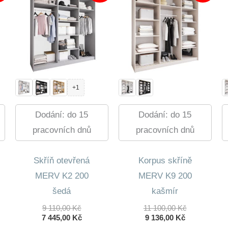
+1
Dodání: do 15
Dodání: do 15
pracovních dnů
pracovních dnů
Skříň otevřená
Korpus skříně
MERV K2 200
MERV K9 200
šedá
kašmír
ní
Původní
Původní
9 110,00
Kč
11 100,00
Kč
lní
Cena
Aktuální
Aktuální
Cena
7 445,00
Kč
9 136,00
Kč
Byla:
Cena
Cena
Byla: