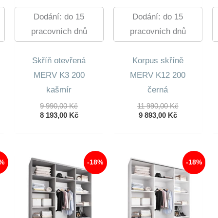
Dodání: do 15
Dodání: do 15
pracovních dnů
pracovních dnů
Skříň otevřená
Korpus skříně
MERV K3 200
MERV K12 200
kašmír
černá
dní
Původní
Původní
9 990,00
Kč
11 990,00
Kč
lní
Cena
Aktuální
Aktuální
Cena
8 193,00
Kč
9 893,00
Kč
Byla:
Cena
Cena
Byla:
9
Je:
Je:
11
0 Kč.
990,00 Kč.
8
9
990,00 Kč.
 Kč.
193,00 Kč.
893,00 Kč.
8%
-18%
-18%