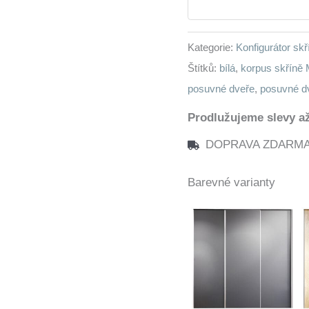
200
bílé
Kategorie:
Konfigurátor sk
množství
Štítků:
bílá
,
korpus skříně
posuvné dveře
,
posuvné d
Prodlužujeme slevy až
DOPRAVA ZDARMA n
Barevné varianty