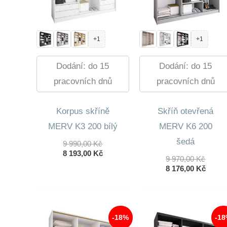
+1
+1
Dodání: do 15
Dodání: do 15
pracovních dnů
pracovních dnů
Korpus skříně
Skříň otevřená
MERV K3 200 bílý
MERV K6 200
šedá
Původní
9 990,00
Kč
Cena
Aktuální
8 193,00
Kč
Původ
9 970,00
Kč
Byla:
Cena
Cena
Aktuá
8 176,00
Kč
9
Je:
Byla:
Cena
990,00 Kč.
8
9
Je:
193,00 Kč.
970,00
8
176,00
-18%
-1