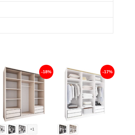
-18%
-17%
+1