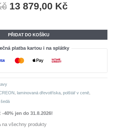
Původní
Aktuální
Kč
13 879,00
Kč
Cena
Cena
Byla:
Je:
16
13
PŘIDAT DO KOŠÍKU
680,00 Kč.
879,00 Kč.
čná platba kartou i na splátky
tavy
CREON
,
laminovaná dřevotříska
,
polštář v ceně
,
,
šedá
 -40% jen do 31.8.2026!
a všechny produkty