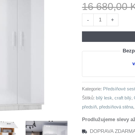
16 680,00
Předsíňová
-
+
stěna
levá
CREON
Bezpe
1
craft
bílý
/
Kategorie:
Předsíňové ses
bílý
Štítků:
bílý lesk
,
craft bílý
,
lesk
předsíň
,
předsíňová stěna
množství
Prodlužujeme slevy až
DOPRAVA ZDARMA n