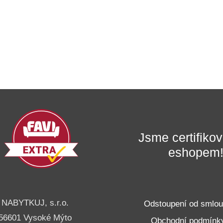
Jsme certifik
eshopem
NABYTKUJ, s.r.o.
Odstoupení od smlo
56601 Vysoké Mýto
Obchodní podmínk