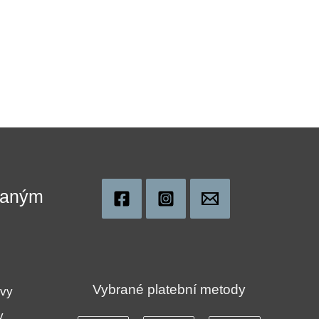
ovaným
!
Vybrané platební metody
uvy
y