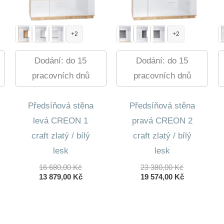
+2
+2
Dodání: do 15
Dodání: do 15
pracovních dnů
pracovních dnů
Předsíňová stěna
Předsíňová stěna
levá CREON 1
pravá CREON 2
craft zlatý / bílý
craft zlatý / bílý
lesk
lesk
dní
Původní
Původní
16 680,00
Kč
23 380,00
Kč
lní
Cena
Aktuální
Cena
Aktuální
13 879,00
Kč
19 574,00
Kč
Byla:
Cena
Byla:
Cena
16
Je:
23
Je:
0 Kč.
680,00 Kč.
13
380,00 Kč.
19
0 Kč.
879,00 Kč.
574,00 Kč.