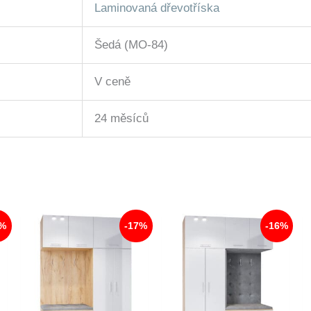
Laminovaná dřevotříska
Šedá (MO-84)
V ceně
24 měsíců
7%
-17%
-16%