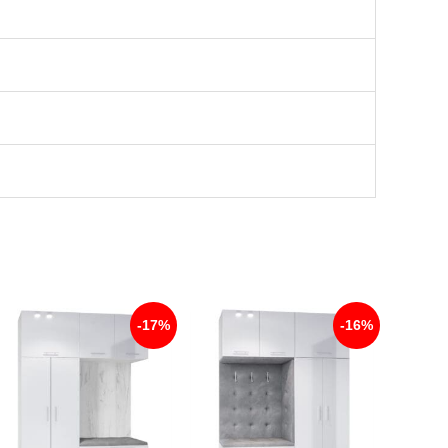
-17%
-16%