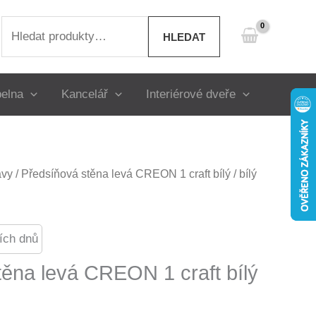
Hledat:
HLEDAT
elna
Kancelář
Interiérové dveře
avy
/ Předsíňová stěna levá CREON 1 craft bílý / bílý
ích dnů
těna levá CREON 1 craft bílý