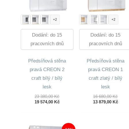
+2
+2
Dodání: do 15
Dodání: do 15
pracovních dnů
pracovních dnů
Předsíňová stěna
Předsíňová stěna
pravá CREON 2
pravá CREON 1
craft bílý / bílý
craft zlatý / bílý
lesk
lesk
Původní
Půvo
23 380,00
Kč
16 680,00
Kč
Cena
Aktuální
Cena
Aktuá
19 574,00
Kč
13 879,00
Kč
Byla:
Cena
Byla:
Cena
23
Je:
16
Je:
380,00 Kč.
19
680,0
13
574,00 Kč.
879,0