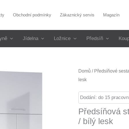
kty
Obchodní podmínky
Zákaznický servis
Magazín
yně
Jídelna
Ložnice
Předsíň
Koup
Domů
/
Předsíňové sest
lesk
Dodání: do 15 pracovn
Předsíňová s
/ bílý lesk