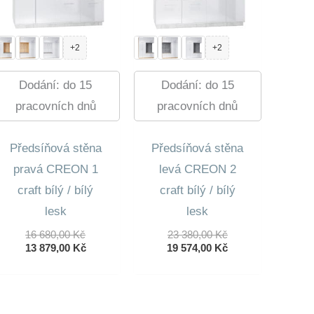
+2
+2
Dodání: do 15
Dodání: do 15
pracovních dnů
pracovních dnů
Předsíňová stěna
Předsíňová stěna
pravá CREON 1
levá CREON 2
craft bílý / bílý
craft bílý / bílý
lesk
lesk
Původní
Původní
16 680,00
Kč
23 380,00
Kč
Cena
Aktuální
Cena
Aktuální
13 879,00
Kč
19 574,00
Kč
Byla:
Cena
Byla:
Cena
16
Je:
23
Je:
680,00 Kč.
13
380,00 Kč.
19
879,00 Kč.
574,00 Kč.