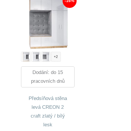
-16%
+2
Dodání: do 15
pracovních dnů
Předsíňová stěna
levá CREON 2
craft zlatý / bílý
lesk