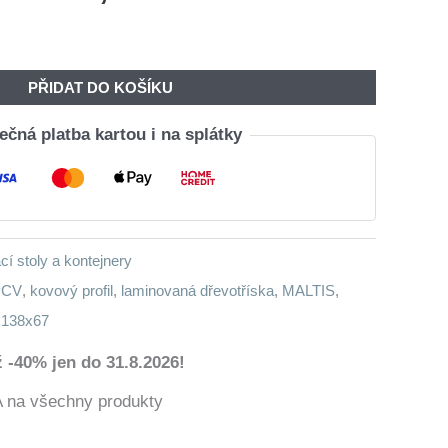
Cena
Cena
Byla:
Je:
9
6
PŘIDAT DO KOŠÍKU
420,00 Kč.
295,00 Kč.
čná platba kartou i na splátky
cí stoly a kontejnery
PCV
,
kovový profil
,
laminovaná dřevotříska
,
MALTIS
,
l 138x67
 -40% jen do 31.8.2026!
a všechny produkty