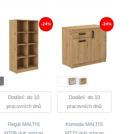
700,00 Kč.
4
830,00 Kč.
2
289,00 Kč.
980,00 Kč.
-24%
-24%
Dodání: do 10
Dodání: do 10
pracovních dnů
pracovních dnů
Regál MALTIS
Komoda MALTIS
MT06 dub artisan
MT22 dub artisan