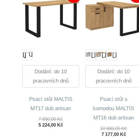
Dodání: do 10
Dodání: do 10
pracovních dnů
pracovních dnů
Psací stůl MALTIS
Psací stůl s
MT17 dub artisan
komodou MALTIS
MT16 dub artisan
Původní
7 890,00
Kč
Cena
Aktuální
5 224,00
Kč
Půvo
10 680,00
Kč
Byla:
Cena
Aktuá
Cena
7 177,00
Kč
7
Je: