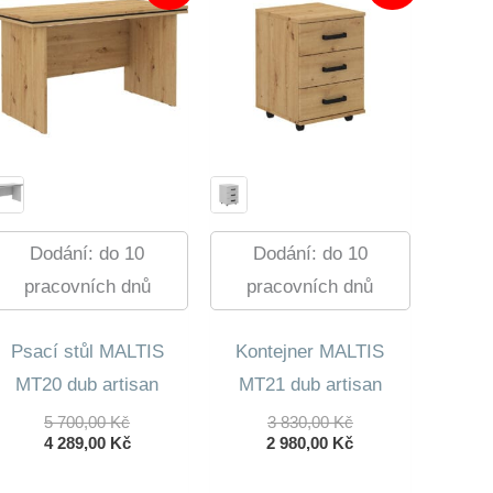
Dodání: do 10
Dodání: do 10
pracovních dnů
pracovních dnů
Psací stůl MALTIS
Kontejner MALTIS
MT20 dub artisan
MT21 dub artisan
Původní
Původní
5 700,00
Kč
3 830,00
Kč
Cena
Aktuální
Cena
Aktuální
4 289,00
Kč
2 980,00
Kč
Byla:
Cena
Byla:
Cena
5
Je:
3
Je: