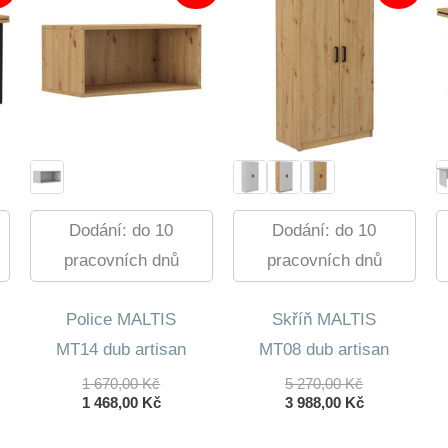
Dodání: do 10
Dodání: do 10
pracovních dnů
pracovních dnů
Police MALTIS
Skříň MALTIS
MT14 dub artisan
MT08 dub artisan
Původní
Původní
1 670,00
Kč
5 270,00
Kč
Cena
Aktuální
Cena
Aktuální
1 468,00
Kč
3 988,00
Kč
dní
Byla:
Cena
Byla:
Cena
lní
1
Je:
5
Je: