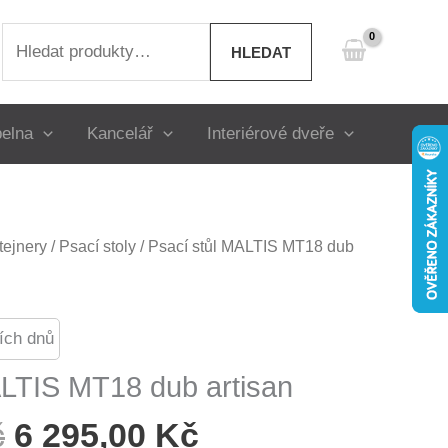
Hledat:
HLEDAT
elna
Kancelář
Interiérové dveře
tejnery
/
Psací stoly
/ Psací stůl MALTIS MT18 dub
ích dnů
ALTIS MT18 dub artisan
Původní
Aktuální
č
6 295,00
Kč