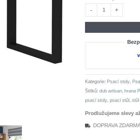
Psací
-
+
stůl
MALTIS
MT18
Bezpe
dub
artisan
množství
Kategorie:
Psací stoly
,
Psa
Štítků:
dub artisan
,
hrana 
psací stoly
,
psací stůl
,
stů
Prodlužujeme slevy až
DOPRAVA ZDARMA n