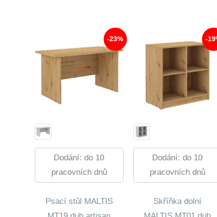
Cena
Byla:
890,00 Kč.
5
Je:
10
224,00 Kč.
7
680,0
177,00
-23%
-1
Dodání: do 10
Dodání: do 10
pracovních dnů
pracovních dnů
Psací stůl MALTIS
Skříňka dolní
MT19 dub artisan
MALTIS MT01 dub