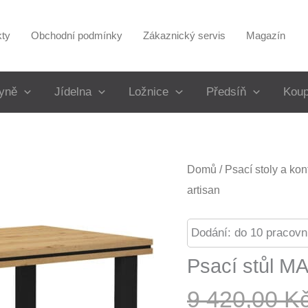
kty
Obchodní podmínky
Zákaznický servis
Magazín
yně
Jídelna
Ložnice
Předsíň
Koup
Domů
/
Psací stoly a kon
artisan
Dodání: do 10 pracovn
Psací stůl M
9 420,00
K