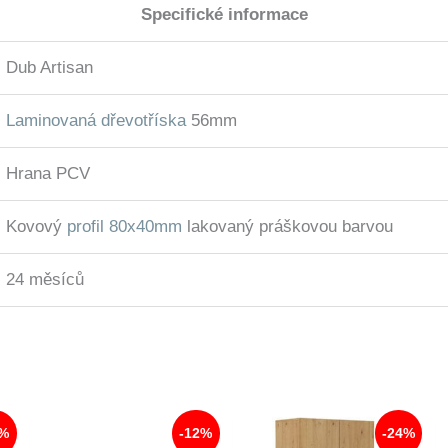
Specifické informace
Dub Artisan
Laminovaná dřevotříska
56mm
Hrana PCV
Kovový
profil 80x40mm
lakovaný práškovou barvou
24 měsíců
3%
-12%
-24%