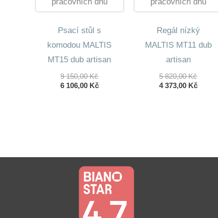
pracovních dnů
pracovních dnů
Psací stůl s
Regál nízký
komodou MALTIS
MALTIS MT11 dub
MT15 dub artisan
artisan
Původní
Původ
9 150,00
Kč
5 820,00
Kč
Cena
Aktuální
Cena
Aktuá
6 106,00
Kč
4 373,00
Kč
Byla:
Cena
Byla:
Cena
9
Je:
5
Je:
150,00 Kč.
6
820,00
4
106,00 Kč.
373,00