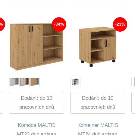
670,00 Kč.
1
270,00 Kč.
3
468,00 Kč.
988,00 Kč.
0 Kč.
 Kč.
9%
-34%
-23%
Dodání: do 10
Dodání: do 10
pracovních dnů
pracovních dnů
Komoda MALTIS
Kontejner MALTIS
MT23 dub artisan
MT24 dub artisan