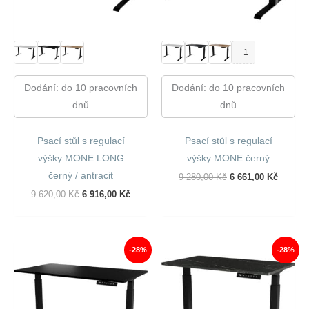
+1
Dodání: do 10 pracovních
Dodání: do 10 pracovních
dnů
dnů
Psací stůl s regulací
Psací stůl s regulací
výšky MONE LONG
výšky MONE černý
černý / antracit
Původní
Aktuáln
9 280,00
Kč
6 661,00
Kč
Cena
Cena
Původní
Aktuální
9 620,00
Kč
6 916,00
Kč
Byla:
Je:
Cena
Cena
9
6
Byla:
Je:
280,00 Kč.
661,00 
9
6
620,00 Kč.
916,00 Kč.
-28%
-28%