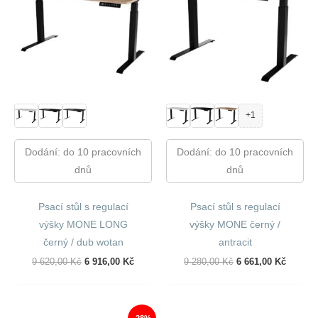
+1
Dodání: do 10 pracovních
Dodání: do 10 pracovních
dnů
dnů
Psací stůl s regulací
Psací stůl s regulací
výšky MONE LONG
výšky MONE černý /
černý / dub wotan
antracit
Původní
Aktuální
Původní
Aktuáln
9 620,00
Kč
6 916,00
Kč
9 280,00
Kč
6 661,00
Kč
Cena
Cena
Cena
Cena
Byla:
Je:
Byla:
Je:
9
6
9
6
620,00 Kč.
916,00 Kč.
280,00 Kč.
661,00 