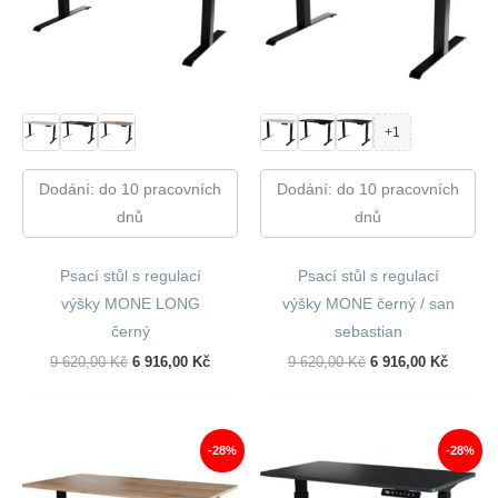
+1
Dodání: do 10 pracovních
Dodání: do 10 pracovních
dnů
dnů
Psací stůl s regulací
Psací stůl s regulací
výšky MONE LONG
výšky MONE černý / san
černý
sebastian
Původní
Aktuální
Původní
Aktuáln
9 620,00
Kč
6 916,00
Kč
9 620,00
Kč
6 916,00
Kč
Cena
Cena
Cena
Cena
Byla:
Je:
Byla:
Je:
9
6
9
6
620,00 Kč.
916,00 Kč.
620,00 Kč.
916,00 
-28%
-28%