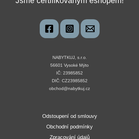
Jsme certifikovaným eshopem!
NABYTKUJ, s.r.o.
56601 Vysoké Mýto
IČ: 23985852
DIČ: CZ23985852
obchod@nabytkuj.cz
Odstoupení od smlouvy
Obchodní podmínky
Zpracování údajů