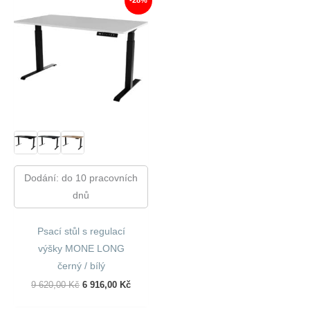
-28%
Dodání: do 10 pracovních
dnů
Psací stůl s regulací
výšky MONE LONG
černý / bílý
Původní
Aktuální
9 620,00
Kč
6 916,00
Kč
Cena
Cena
Byla:
Je: