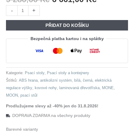
Cena
Cena
Psací
-
+
Byla:
Je:
stůl
9
6
s
PŘIDAT DO KOŠÍKU
280,00 Kč.
661,00 Kč
regulací
výšky
Bezpečná platba kartou i na splátky
MONE
černý
/
bílý
Kategorie:
Psací stoly
,
Psací stoly a kontejnery
množství
Štítků:
ABS hrana
,
antikolizní systém
,
bílá
,
černá
,
elektrická
regulace výšky
,
kovové nohy
,
laminovaná dřevotříska
,
MONE
,
MOON
,
psací stůl
Prodlužujeme slevy až -40% jen do 31.8.2026!
DOPRAVA ZDARMA na všechny produkty
Barevné varianty