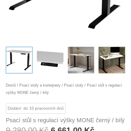
Domů
/
Psací stoly a kontejnery
/
Psací stoly
/ Psací stůl s regulací
výšky MONE černý / bílý
Dodání: do 10 pracovních dnů
Psací stůl s regulací výšky MONE černý / bílý
Původní
Aktuální
9 280,00
Kč
6 661,00
Kč