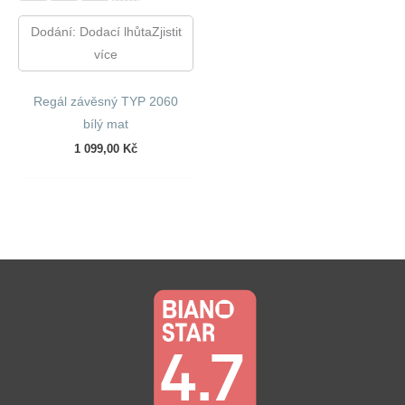
Dodání: Dodací lhůtaZjistit
více
Regál závěsný TYP 2060
bílý mat
1 099,00
Kč