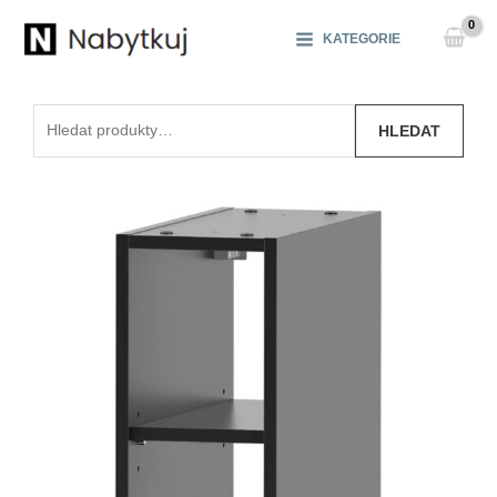
Přeskočit
na
KATEGORIE
obsah
Hledat:
HLEDAT