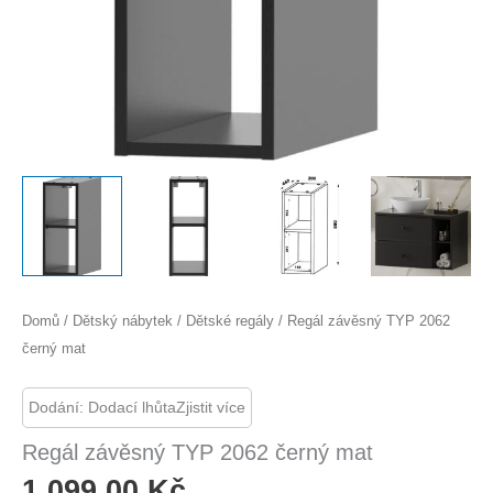
Domů
/
Dětský nábytek
/
Dětské regály
/ Regál závěsný TYP 2062
černý mat
Dodání: Dodací lhůtaZjistit více
Regál závěsný TYP 2062 černý mat
1 099,00
Kč