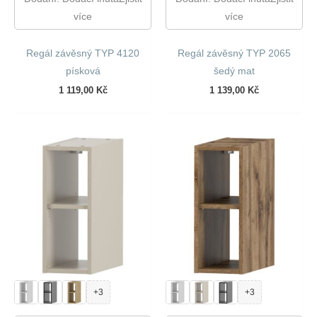
více
více
Regál závěsný TYP 4120
Regál závěsný TYP 2065
písková
šedý mat
1 119,00
Kč
1 139,00
Kč
+3
+3