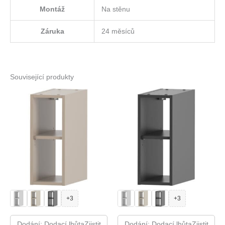
Montáž
Na stěnu
Záruka
24 měsíců
Související produkty
+3
+3
Dodání: Dodací lhůtaZjistit
Dodání: Dodací lhůtaZjistit