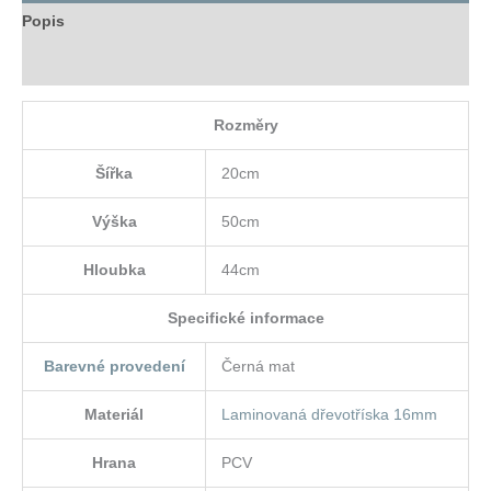
Popis
Hodnocení (0)
Rozměry
Šířka
20cm
Výška
50cm
Hloubka
44cm
Specifické informace
Barevné provedení
Černá mat
Materiál
Laminovaná dřevotříska 16mm
Hrana
PCV