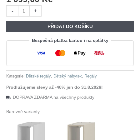
Regál
-
+
závěsný
TYP
PŘIDAT DO KOŠÍKU
2062
černý
Bezpečná platba kartou i na splátky
mat
množství
Kategorie:
Dětské regály
,
Dětský nábytek
,
Regály
Prodlužujeme slevy až -40% jen do 31.8.2026!
DOPRAVA ZDARMA na všechny produkty
Barevné varianty