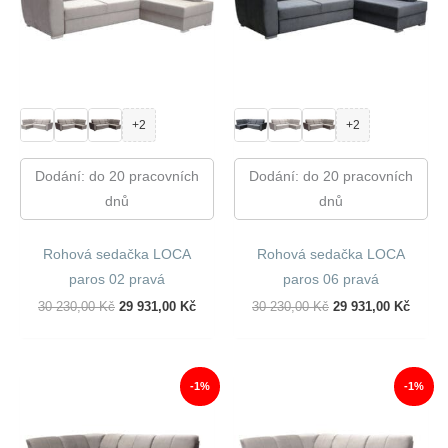
+2
+2
Dodání: do 20 pracovních
Dodání: do 20 pracovních
dnů
dnů
Rohová sedačka LOCA
Rohová sedačka LOCA
paros 02 pravá
paros 06 pravá
Původní
Aktuální
Původní
Aktuál
30 230,00
Kč
29 931,00
Kč
30 230,00
Kč
29 931,00
Kč
Cena
Cena
Cena
Cena
Byla:
Je:
Byla:
Je:
30
29
30
29
230,00 Kč.
931,00 Kč.
230,00 Kč.
931,00
-1%
-1%