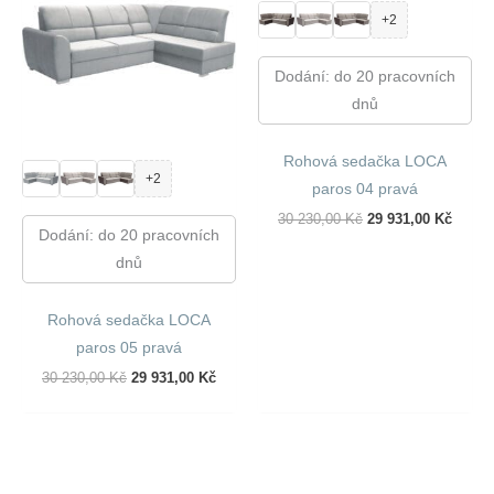
+2
Dodání: do 20 pracovních
dnů
Rohová sedačka LOCA
+2
paros 04 pravá
Původní
Aktuál
30 230,00
Kč
29 931,00
Kč
Dodání: do 20 pracovních
Cena
Cena
Byla:
Je:
dnů
30
29
230,00 Kč.
931,00
Rohová sedačka LOCA
paros 05 pravá
Původní
Aktuální
30 230,00
Kč
29 931,00
Kč
Cena
Cena
Byla:
Je:
30
29
230,00 Kč.
931,00 Kč.