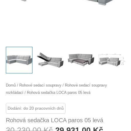
Domů
/
Rohové sedací soupravy
/
Rohové sedací soupravy
rozkládací
/ Rohová sedačka LOCA paros 05 levá
Dodání: do 20 pracovních dnů
Rohová sedačka LOCA paros 05 levá
Původní
Aktuáln
30 230,00
Kč
29 931,00
Kč