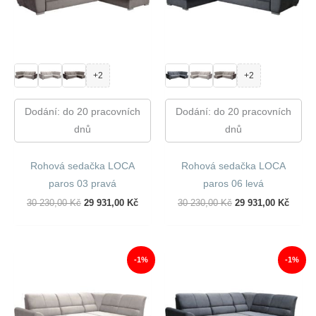
+2
+2
Dodání: do 20 pracovních
Dodání: do 20 pracovních
dnů
dnů
Rohová sedačka LOCA
Rohová sedačka LOCA
paros 03 pravá
paros 06 levá
Původní
Aktuální
Původní
Aktuál
30 230,00
Kč
29 931,00
Kč
30 230,00
Kč
29 931,00
Kč
Cena
Cena
Cena
Cena
Byla:
Je:
Byla:
Je:
30
29
30
29
230,00 Kč.
931,00 Kč.
230,00 Kč.
931,00
-1%
-1%