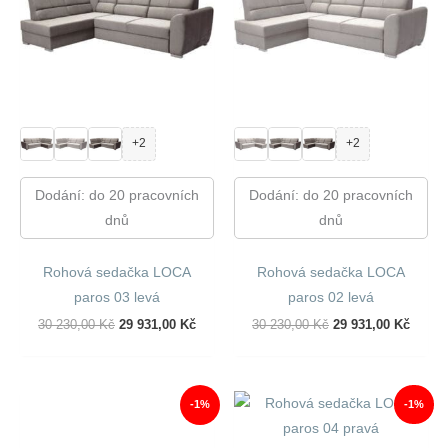
+2
+2
Dodání: do 20 pracovních
Dodání: do 20 pracovních
dnů
dnů
Rohová sedačka LOCA
Rohová sedačka LOCA
paros 03 levá
paros 02 levá
Původní
Aktuální
Původní
Aktuál
30 230,00
Kč
29 931,00
Kč
30 230,00
Kč
29 931,00
Kč
Cena
Cena
Cena
Cena
Byla:
Je:
Byla:
Je:
30
29
30
29
230,00 Kč.
931,00 Kč.
230,00 Kč.
931,00
-1%
-1%