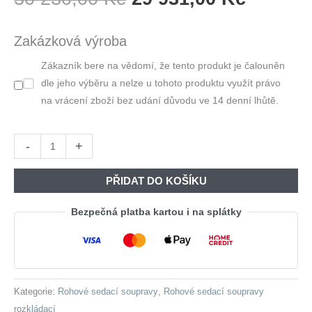
Cena
Cena
Byla:
Je:
Zakázková výroba
30
29
Zákazník bere na vědomí, že tento produkt je čalouněn
230,00 Kč.
931,00 
dle jeho výběru a nelze u tohoto produktu využít právo
na vrácení zboží bez udání důvodu ve 14 denní lhůtě.
Rohová
-
+
sedačka
LOCA
PŘIDAT DO KOŠÍKU
paros
05
Bezpečná platba kartou i na splátky
levá
množství
Kategorie:
Rohové sedací soupravy
,
Rohové sedací soupravy
rozkládací