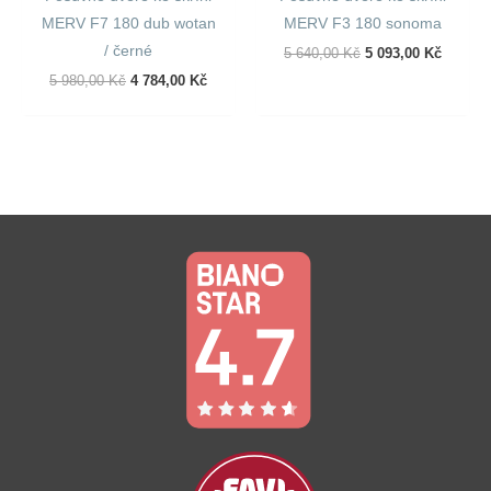
MERV F7 180 dub wotan
MERV F3 180 sonoma
/ černé
Původní
Aktuáln
5 640,00
Kč
5 093,00
Kč
Cena
Cena
Původní
Aktuální
5 980,00
Kč
4 784,00
Kč
Byla:
Je:
Cena
Cena
5
5
Byla:
Je:
640,00 Kč.
093,00 
5
4
980,00 Kč.
784,00 Kč.