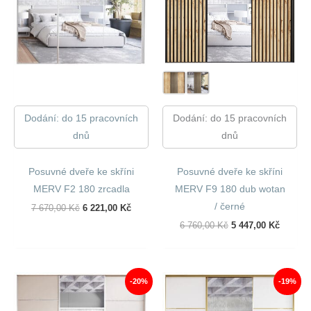
Dodání: do 15 pracovních
Dodání: do 15 pracovních
dnů
dnů
Posuvné dveře ke skříni
Posuvné dveře ke skříni
MERV F2 180 zrcadla
MERV F9 180 dub wotan
/ černé
Původní
Aktuální
7 670,00
Kč
6 221,00
Kč
Cena
Cena
Původní
Aktuáln
6 760,00
Kč
5 447,00
Kč
Byla:
Je:
Cena
Cena
7
6
Byla:
Je:
670,00 Kč.
221,00 Kč.
6
5
760,00 Kč.
447,00 
-20%
-19%