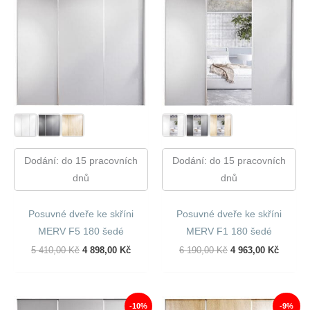
Dodání: do 15 pracovních
Dodání: do 15 pracovních
dnů
dnů
Posuvné dveře ke skříni
Posuvné dveře ke skříni
MERV F5 180 šedé
MERV F1 180 šedé
Původní
Aktuální
Původní
Aktuáln
5 410,00
Kč
4 898,00
Kč
6 190,00
Kč
4 963,00
Kč
Cena
Cena
Cena
Cena
Byla:
Je:
Byla:
Je:
5
4
6
4
410,00 Kč.
898,00 Kč.
190,00 Kč.
963,00 
-10%
-9%