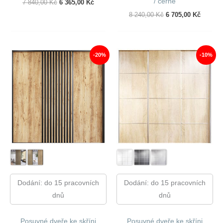
/ černé
Původní
Aktuální
7 840,00
Kč
6 365,00
Kč
Cena
Cena
Původní
Aktuáln
8 240,00
Kč
6 705,00
Kč
Byla:
Je:
Cena
Cena
7
6
Byla:
Je:
840,00 Kč.
365,00 Kč.
8
6
240,00 Kč.
705,00 
-20%
-10%
Dodání: do 15 pracovních
Dodání: do 15 pracovních
dnů
dnů
Posuvné dveře ke skříni
Posuvné dveře ke skříni