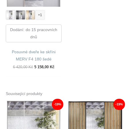
+1
Dodání: do 15 pracovních
dnů
Posuvné dveře ke skříni
MERV F4 180 šedé
Původní
Aktuální
6 420,00
Kč
5 158,00
Kč
Cena
Cena
Byla:
Je:
6
5
420,00 Kč.
158,00 Kč.
Související produkty
-19%
-19%