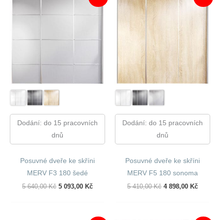
Dodání: do 15 pracovních
Dodání: do 15 pracovních
dnů
dnů
Posuvné dveře ke skříni
Posuvné dveře ke skříni
MERV F3 180 šedé
MERV F5 180 sonoma
Původní
Aktuální
Původní
Aktuáln
5 640,00
Kč
5 093,00
Kč
5 410,00
Kč
4 898,00
Kč
Cena
Cena
Cena
Cena
Byla:
Je:
Byla:
Je:
5
5
5
4
640,00 Kč.
093,00 Kč.
410,00 Kč.
898,00 