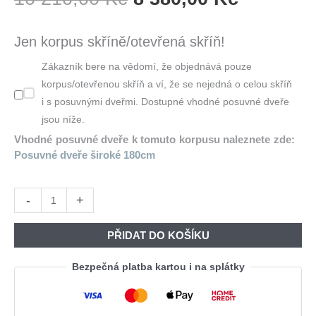
Cena
Cena
Byla:
Je:
Jen korpus skříně/otevřená skříň!
10
8
Zákazník bere na vědomí, že objednává pouze
210,00 Kč.
380,00 K
korpus/otevřenou skříň a ví, že se nejedná o celou skříň
i s posuvnými dveřmi. Dostupné vhodné posuvné dveře
jsou níže.
Vhodné posuvné dveře k tomuto korpusu naleznete zde:
Posuvné dveře široké 180cm
Skříň
-
+
otevřená
MERV
PŘIDAT DO KOŠÍKU
K7
180
Bezpečná platba kartou i na splátky
černá
množství