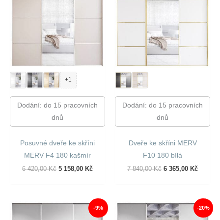
+1
Dodání: do 15 pracovních
Dodání: do 15 pracovních
dnů
dnů
Posuvné dveře ke skříni
Dveře ke skříni MERV
MERV F4 180 kašmír
F10 180 bílá
Původní
Aktuální
Původní
Aktuáln
6 420,00
Kč
5 158,00
Kč
7 840,00
Kč
6 365,00
Kč
Cena
Cena
Cena
Cena
Byla:
Je:
Byla:
Je:
6
5
7
6
420,00 Kč.
158,00 Kč.
840,00 Kč.
365,00 
-9%
-20%