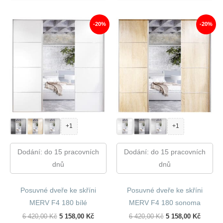
6
4
6
4
190,00 Kč.
963,00 Kč.
190,00 Kč.
963,00 
-20%
-20%
+1
+1
Dodání: do 15 pracovních
Dodání: do 15 pracovních
dnů
dnů
Posuvné dveře ke skříni
Posuvné dveře ke skříni
MERV F4 180 bílé
MERV F4 180 sonoma
Původní
Aktuální
Původní
Aktuáln
6 420,00
Kč
5 158,00
Kč
6 420,00
Kč
5 158,00
Kč