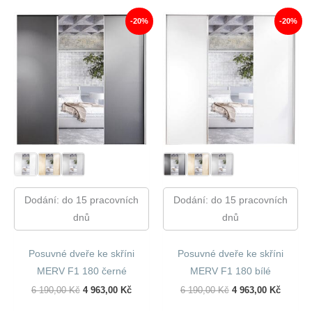
990,00 Kč.
643,00 Kč.
410,00 Kč.
898,00 
-20%
-20%
Dodání: do 15 pracovních
Dodání: do 15 pracovních
dnů
dnů
Posuvné dveře ke skříni
Posuvné dveře ke skříni
MERV F1 180 černé
MERV F1 180 bílé
Původní
Aktuální
Původní
Aktuáln
6 190,00
Kč
4 963,00
Kč
6 190,00
Kč
4 963,00
Kč
Cena
Cena
Cena
Cena
Byla:
Je:
Byla:
Je: