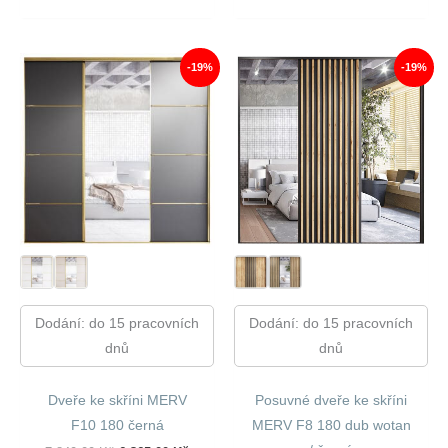
Cena
Cena
Cena
Cena
Byla:
Je:
Byla:
Je:
6
5
6
5
420,00 Kč.
158,00 Kč.
420,00 Kč.
158,00 
-19%
-19%
Dodání: do 15 pracovních
Dodání: do 15 pracovních
dnů
dnů
Dveře ke skříni MERV
Posuvné dveře ke skříni
F10 180 černá
MERV F8 180 dub wotan