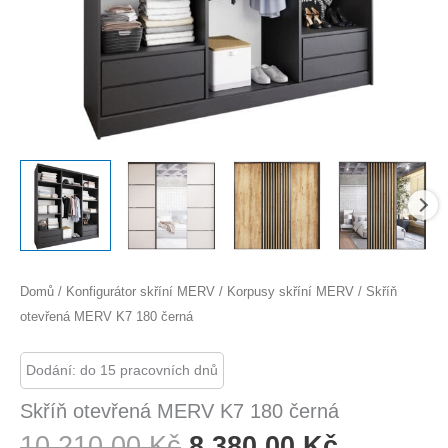
Domů
/
Konfigurátor skříní MERV
/
Korpusy skříní MERV
/ Skříň
otevřená MERV K7 180 černá
Dodání: do 15 pracovních dnů
Skříň otevřená MERV K7 180 černá
Původní
Aktuální
10 210,00
Kč
8 380,00
Kč