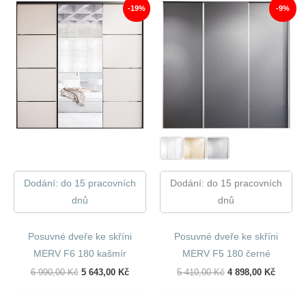
-19%
-9%
Dodání: do 15 pracovních
Dodání: do 15 pracovních
dnů
dnů
Posuvné dveře ke skříni
Posuvné dveře ke skříni
MERV F6 180 kašmír
MERV F5 180 černé
Původní
Aktuální
Původní
Aktuáln
6 990,00
Kč
5 643,00
Kč
5 410,00
Kč
4 898,00
Kč
Cena
Cena
Cena
Cena
Byla:
Je:
Byla:
Je:
6
5
5
4