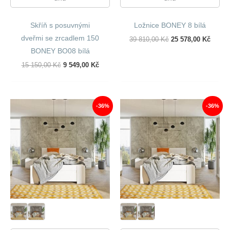
Skříň s posuvnými
Ložnice BONEY 8 bílá
dveřmi se zrcadlem 150
Původní
Aktuál
39 810,00
Kč
25 578,00
Kč
Cena
Cena
BONEY BO08 bílá
Byla:
Je:
39
25
Původní
Aktuální
15 150,00
Kč
9 549,00
Kč
810,00 Kč.
578,00
Cena
Cena
Byla:
Je:
15
9
150,00 Kč.
549,00 Kč.
-36%
-36%