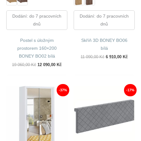
Dodání: do 7 pracovních
Dodání: do 7 pracovních
dnů
dnů
Postel s úložným
Skříň 3D BONEY BO06
prostorem 160×200
bílá
BONEY BO02 bílá
Původní
Aktuál
11 090,00
Kč
6 910,00
Kč
Cena
Cena
Původní
Aktuální
19 060,00
Kč
12 090,00
Kč
Byla:
Je:
Cena
Cena
11
6
Byla:
Je:
090,00 Kč.
910,00
19
12
060,00 Kč.
090,00 Kč.
-37%
-17%