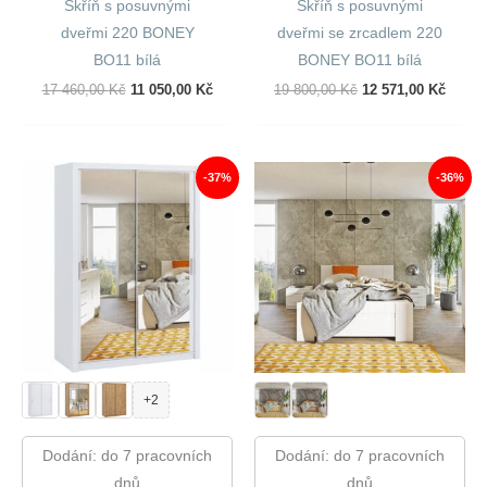
Skříň s posuvnými
Skříň s posuvnými
dveřmi 220 BONEY
dveřmi se zrcadlem 220
BO11 bílá
BONEY BO11 bílá
Původní
Aktuální
Původní
Aktuál
17 460,00
Kč
11 050,00
Kč
19 800,00
Kč
12 571,00
Kč
Cena
Cena
Cena
Cena
Byla:
Je:
Byla:
Je:
17
11
19
12
460,00 Kč.
050,00 Kč.
800,00 Kč.
571,00
-37%
-36%
+2
Dodání: do 7 pracovních
Dodání: do 7 pracovních
dnů
dnů