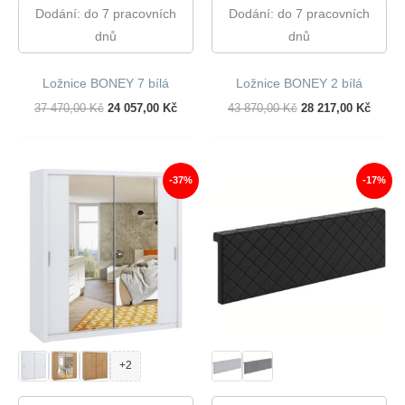
Dodání: do 7 pracovních
Dodání: do 7 pracovních
dnů
dnů
Ložnice BONEY 7 bílá
Ložnice BONEY 2 bílá
Původní
Aktuální
Původní
Aktuál
37 470,00
Kč
24 057,00
Kč
43 870,00
Kč
28 217,00
Kč
Cena
Cena
Cena
Cena
Byla:
Je:
Byla:
Je:
37
24
43
28
470,00 Kč.
057,00 Kč.
870,00 Kč.
217,00
-37%
-17%
+2