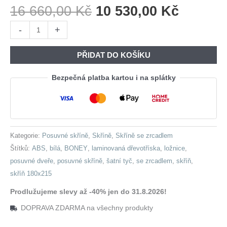
Původní
Aktuáln
16 660,00
Kč
10 530,00
Kč
Cena
Cena
Skříň
-
+
Byla:
Je:
s
16
10
posuvnými
PŘIDAT DO KOŠÍKU
660,00 Kč.
530,00 
dveřmi
se
Bezpečná platba kartou i na splátky
zrcadlem
180
BONEY
BO09
Kategorie:
Posuvné skříně
,
Skříně
,
Skříně se zrcadlem
bílá
Štítků:
ABS
,
bílá
,
BONEY
,
laminovaná dřevotříska
,
ložnice
,
množství
posuvné dveře
,
posuvné skříně
,
šatní tyč
,
se zrcadlem
,
skříň
,
skříň 180x215
Prodlužujeme slevy až -40% jen do 31.8.2026!
DOPRAVA ZDARMA na všechny produkty