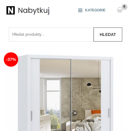
Přeskočit
na
KATEGORIE
obsah
Hledat:
HLEDAT
-37%