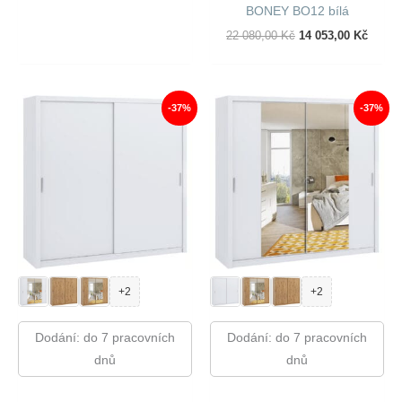
Cena
Cena
BONEY BO12 bílá
Byla:
Je:
48
31
Původní
Aktuál
22 080,00
Kč
14 053,00
Kč
520,00 Kč.
239,00 Kč.
Cena
Cena
Byla:
Je:
22
14
080,00 Kč.
053,00
-37%
-37%
+2
+2
Dodání: do 7 pracovních
Dodání: do 7 pracovních
dnů
dnů