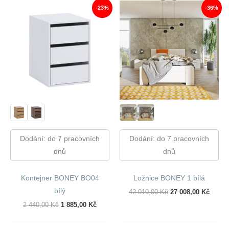
-23%
-36%
Dodání: do 7 pracovních
Dodání: do 7 pracovních
dnů
dnů
Kontejner BONEY BO04
Ložnice BONEY 1 bílá
bílý
Původní
Aktuál
42 010,00
Kč
27 008,00
Kč
Cena
Cena
Původní
Aktuální
2 440,00
Kč
1 885,00
Kč
Byla:
Je:
Cena
Cena
42
27
Byla:
Je:
010,00 Kč.
008,00