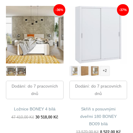
2
1
440,00 Kč.
885,00 Kč.
-36%
-37%
+2
Dodání: do 7 pracovních
Dodání: do 7 pracovních
dnů
dnů
Ložnice BONEY 4 bílá
Skříň s posuvnými
dveřmi 180 BONEY
Původní
Aktuální
47 410,00
Kč
30 518,00
Kč
Cena
Cena
BO09 bílá
Byla:
Je:
47
30
Původní
Aktuál
13 570,00
Kč
8 522,00
Kč