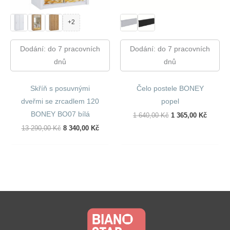
+2
Dodání: do 7 pracovních
Dodání: do 7 pracovních
dnů
dnů
Skříň s posuvnými
Čelo postele BONEY
dveřmi se zrcadlem 120
popel
BONEY BO07 bílá
Původní
Aktuáln
1 640,00
Kč
1 365,00
Kč
Cena
Cena
Původní
Aktuální
13 290,00
Kč
8 340,00
Kč
Byla:
Je:
Cena
Cena
1
1
Byla:
Je:
640,00 Kč.
365,00 
13
8
290,00 Kč.
340,00 Kč.