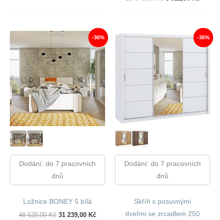
410,00 Kč.
518,00 Kč.
Cena
Cena
Byla:
Je:
13
8
570,00 Kč.
522,00
-36%
-36%
Dodání: do 7 pracovních
Dodání: do 7 pracovních
dnů
dnů
Ložnice BONEY 5 bílá
Skříň s posuvnými
dveřmi se zrcadlem 250
Původní
Aktuální
48 520,00
Kč
31 239,00
Kč