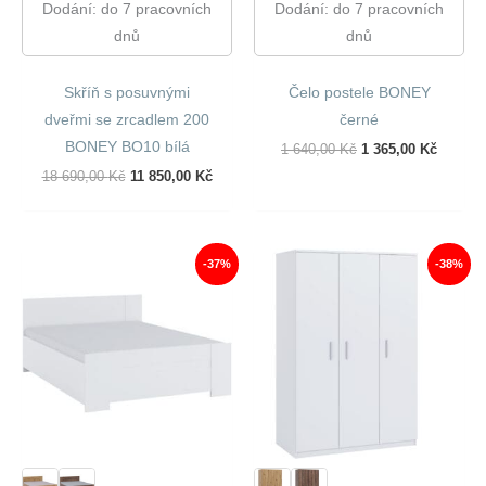
Dodání: do 7 pracovních
Dodání: do 7 pracovních
dnů
dnů
Skříň s posuvnými
Čelo postele BONEY
dveřmi se zrcadlem 200
černé
BONEY BO10 bílá
Původní
Aktuáln
1 640,00
Kč
1 365,00
Kč
Cena
Cena
Původní
Aktuální
18 690,00
Kč
11 850,00
Kč
Byla:
Je:
Cena
Cena
1
1
Byla:
Je:
640,00 Kč.
365,00 
18
11
690,00 Kč.
850,00 Kč.
-37%
-38%