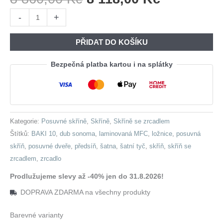
Cena
Cena
Skříň
-
+
Byla:
Je:
se
8
8
zrcadlem
PŘIDAT DO KOŠÍKU
860,00 Kč.
118,00 Kč
154
BAKI
Bezpečná platba kartou i na splátky
10
dub
sonoma
množství
Kategorie:
Posuvné skříně
,
Skříně
,
Skříně se zrcadlem
Štítků:
BAKI 10
,
dub sonoma
,
laminovaná MFC
,
ložnice
,
posuvná
skříň
,
posuvné dveře
,
předsíň
,
šatna
,
šatní tyč
,
skříň
,
skříň se
zrcadlem
,
zrcadlo
Prodlužujeme slevy až -40% jen do 31.8.2026!
DOPRAVA ZDARMA na všechny produkty
Barevné varianty