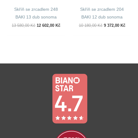
Skříň se zrcadlem 248
Skříň se zrcadlem 204
BAKI 13 dub sonoma
BAKI 12 dub sonoma
Původní
Aktuální
Původní
Aktuál
13 580,00
Kč
12 602,00
Kč
10 180,00
Kč
9 372,00
Kč
Cena
Cena
Cena
Cena
Byla:
Je:
Byla:
Je:
13
12
10
9
580,00 Kč.
602,00 Kč.
180,00 Kč.
372,00