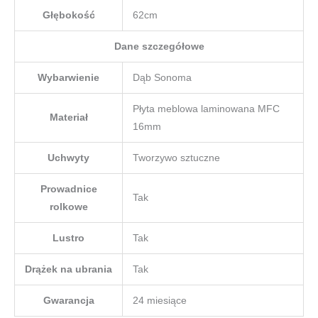
Głębokość
62cm
Dane szczegółowe
Wybarwienie
Dąb Sonoma
Płyta meblowa laminowana MFC
Materiał
16mm
Uchwyty
Tworzywo sztuczne
Prowadnice
Tak
rolkowe
Lustro
Tak
Drążek na ubrania
Tak
Gwarancja
24 miesiące