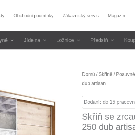
kty
Obchodní podmínky
Zákaznický servis
Magazín
yně
Jídelna
Ložnice
Předsíň
Koup
Domů
/
Skříně
/
Posuvné 
dub artisan
Dodání: do 15 pracovn
Skříň se zrc
250 dub artis