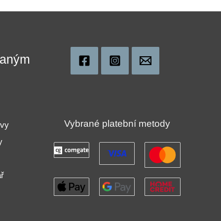
ovaným
!
Vybrané platební metody
uvy
y
ř