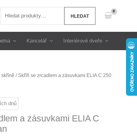
Hledat:
HLEDAT
elna
Kancelář
Interiérové dveře
skříně
/ Skříň se zrcadlem a zásuvkami ELIA C 250
ích dnů
adlem a zásuvkami ELIA C
an