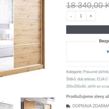
18 340,00
Skříň
-
+
se
zrcadlem
a
Bezpe
zásuvkami
ELIA
C
250
Kategorie:
Posuvné skříně
dub
Štítků:
dub artisan
,
ELIA C
artisan
250x205x60
,
skříň se zrc
množství
Prodlužujeme slevy až
DOPRAVA ZDARMA n