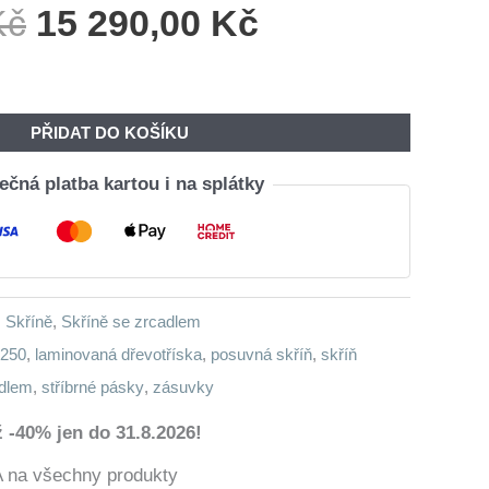
Původní
Aktuální
Kč
15 290,00
Kč
Cena
Cena
Byla:
Je:
18
15
PŘIDAT DO KOŠÍKU
340,00 Kč.
290,00 Kč.
čná platba kartou i na splátky
,
Skříně
,
Skříně se zrcadlem
 250
,
laminovaná dřevotříska
,
posuvná skříň
,
skříň
adlem
,
stříbrné pásky
,
zásuvky
 -40% jen do 31.8.2026!
a všechny produkty