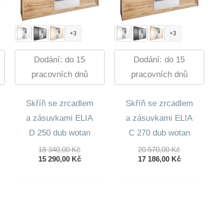
+3
+3
Dodání: do 15
Dodání: do 15
pracovních dnů
pracovních dnů
Skříň se zrcadlem
Skříň se zrcadlem
a zásuvkami ELIA
a zásuvkami ELIA
D 250 dub wotan
C 270 dub wotan
dní
Původní
Původní
18 340,00
Kč
20 570,00
Kč
lní
Cena
Aktuální
Cena
Aktuální
15 290,00
Kč
17 186,00
Kč
Byla:
Cena
Byla:
Cena
18
Je:
20
Je:
0 Kč.
340,00 Kč.
15
570,00 Kč.
17
0 Kč.
290,00 Kč.
186,00 Kč.