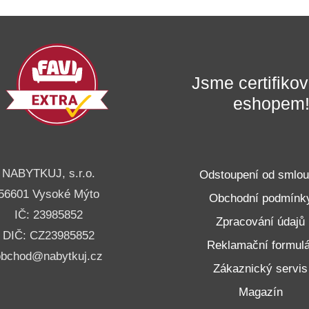
Jsme certifik
eshopem
NABYTKUJ, s.r.o.
Odstoupení od smlo
56601 Vysoké Mýto
Obchodní podmínk
IČ: 23985852
Zpracování údajů
DIČ: CZ23985852
Reklamační formulá
obchod@nabytkuj.cz
Zákaznický servis
Magazín