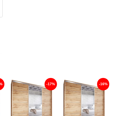
6%
-17%
-16%