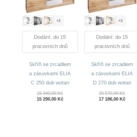
+3
+3
Dodání: do 15
Dodání: do 15
pracovních dnů
pracovních dnů
Skříň se zrcadlem
Skříň se zrcadlem
a zásuvkami ELIA
a zásuvkami ELIA
C 250 dub wotan
D 270 dub wotan
Původní
Půvo
18 340,00
Kč
20 570,00
Kč
Cena
Aktuální
Cena
Aktuá
15 290,00
Kč
17 186,00
Kč
Byla:
Cena
Byla:
Cena
18
Je:
20
Je:
340,00 Kč.
15
570,0
17
290,00 Kč.
186,0