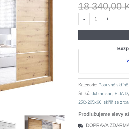
18 340,00
Skříň
-
+
se
zrcadlem
a
Bezpe
zásuvkami
ELIA
D
250
Kategorie:
Posuvné skříně
dub
Štítků:
dub artisan
,
ELIA D
artisan
250x205x60
,
skříň se zrc
množství
Prodlužujeme slevy až
DOPRAVA ZDARMA n