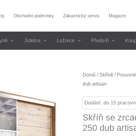
kty
Obchodní podmínky
Zákaznický servis
Magazín
yně
Jídelna
Ložnice
Předsíň
Koup
Domů
/
Skříně
/
Posuvné 
dub artisan
Dodání: do 15 pracovn
Skříň se zrc
250 dub artis