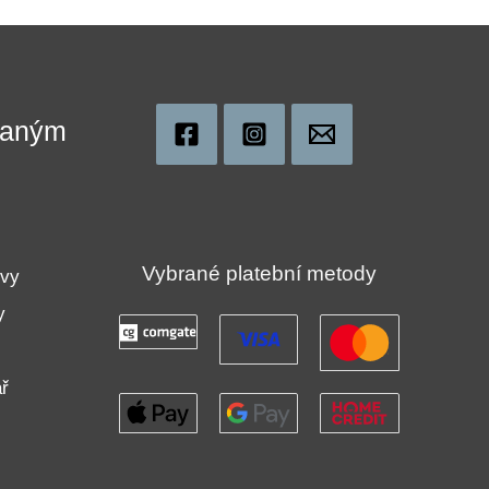
ovaným
!
Vybrané platební metody
uvy
y
ř