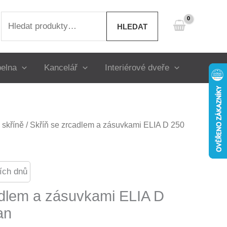
Hledat:
HLEDAT
elna
Kancelář
Interiérové dveře
skříně
/ Skříň se zrcadlem a zásuvkami ELIA D 250
ích dnů
adlem a zásuvkami ELIA D
an