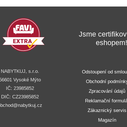
Jsme certifik
eshopem
NABYTKUJ, s.r.o.
Odstoupení od smlo
56601 Vysoké Mýto
Obchodní podmínk
IČ: 23985852
Zpracování údajů
DIČ: CZ23985852
Reklamační formulá
obchod@nabytkuj.cz
Zákaznický servis
Magazín