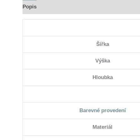
Popis
Hodnocení (0)
Šířka
Výška
Hloubka
Barevné provedení
Materiál