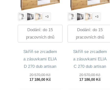
+3
+3
Dodání: do 15
Dodání: do 15
pracovních dnů
pracovních dnů
Skříň se zrcadlem
Skříň se zrcadlem
a zásuvkami ELIA
a zásuvkami ELIA
D 270 dub artisan
C 270 dub artisan
Původní
Půvo
20 570,00
Kč
20 570,00
Kč
Cena
Aktuální
Cena
Aktuá
17 186,00
Kč
17 186,00
Kč
Byla:
Cena
Byla:
Cena
20
Je:
20
Je:
570,00 Kč.
17
570,0
17
186,00 Kč.
186,0