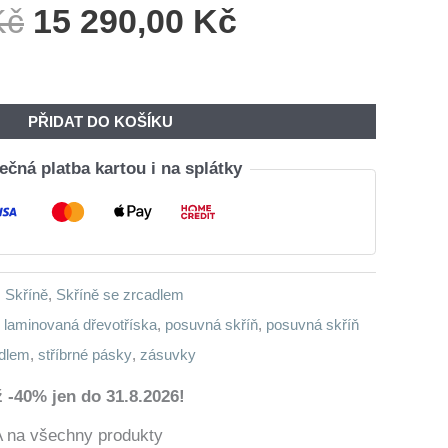
Původní
Aktuální
Kč
15 290,00
Kč
Cena
Cena
Byla:
Je:
18
15
PŘIDAT DO KOŠÍKU
340,00 Kč.
290,00 Kč.
čná platba kartou i na splátky
,
Skříně
,
Skříně se zrcadlem
,
laminovaná dřevotříska
,
posuvná skříň
,
posuvná skříň
adlem
,
stříbrné pásky
,
zásuvky
 -40% jen do 31.8.2026!
a všechny produkty