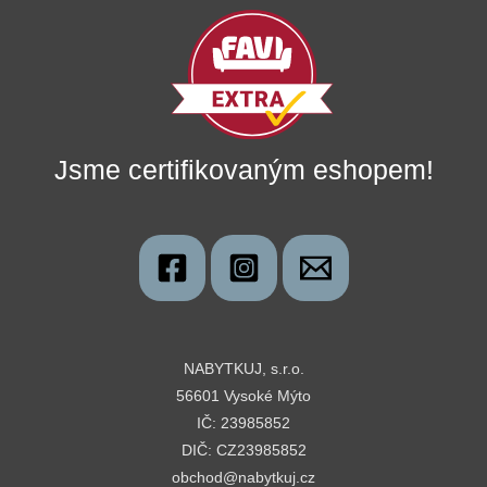
Jsme certifikovaným eshopem!
NABYTKUJ, s.r.o.
56601 Vysoké Mýto
IČ: 23985852
DIČ: CZ23985852
obchod@nabytkuj.cz