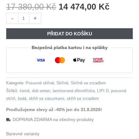
Původní
Aktuáln
17 380,00
Kč
14 474,00
Kč
Cena
Cena
Skříň
-
+
Byla:
Je:
se
17
14
zrcadlem
PŘIDAT DO KOŠÍKU
380,00 Kč.
474,00 
a
zásuvkami
Bezpečná platba kartou i na splátky
LIPI
D
200
šedá
Kategorie:
Posuvné skříně
,
Skříně
,
Skříně se zrcadlem
/
Štítků:
černá
,
dub wotan
,
laminovaná dřevotříska
,
LIPI D
,
posuvná
dub
skříň
,
šedá
,
skříň se zásuvkami
,
skříň se zrcadlem
wotan
/
Prodlužujeme slevy až -40% jen do 31.8.2026!
černá
DOPRAVA ZDARMA na všechny produkty
množství
Barevné varianty