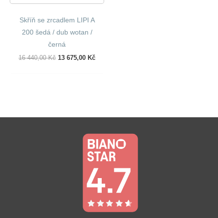
Skříň se zrcadlem LIPI A
200 šedá / dub wotan /
černá
Původní
Aktuální
16 440,00
Kč
13 675,00
Kč
Cena
Cena
Byla:
Je:
16
13
440,00 Kč.
675,00 Kč.