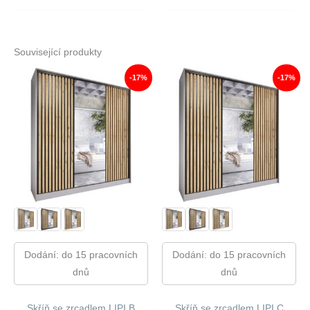
Související produkty
-17%
-17%
Dodání: do 15 pracovních
Dodání: do 15 pracovních
dnů
dnů
Skříň se zrcadlem LIPI B
Skříň se zrcadlem LIPI C