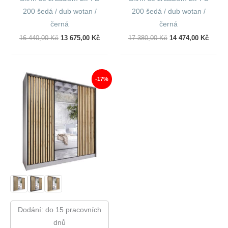
200 šedá / dub wotan /
200 šedá / dub wotan /
černá
černá
Původní
Aktuální
Původní
Aktuál
16 440,00
Kč
13 675,00
Kč
17 380,00
Kč
14 474,00
Kč
Cena
Cena
Cena
Cena
Byla:
Je:
Byla:
Je:
16
13
17
14
440,00 Kč.
675,00 Kč.
380,00 Kč.
474,00
-17%
Dodání: do 15 pracovních
dnů