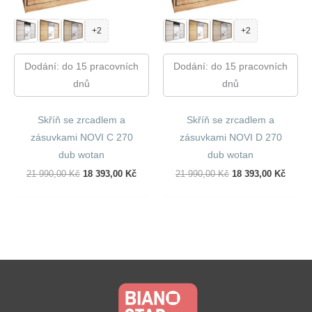
+2
+2
Dodání: do 15 pracovních
Dodání: do 15 pracovních
dnů
dnů
Skříň se zrcadlem a
Skříň se zrcadlem a
zásuvkami NOVI C 270
zásuvkami NOVI D 270
dub wotan
dub wotan
Původní
Aktuální
Původní
Aktuál
21 990,00
Kč
18 393,00
Kč
21 990,00
Kč
18 393,00
Kč
Cena
Cena
Cena
Cena
Byla:
Je:
Byla:
Je:
21
18
21
18
990,00 Kč.
393,00 Kč.
990,00 Kč.
393,00