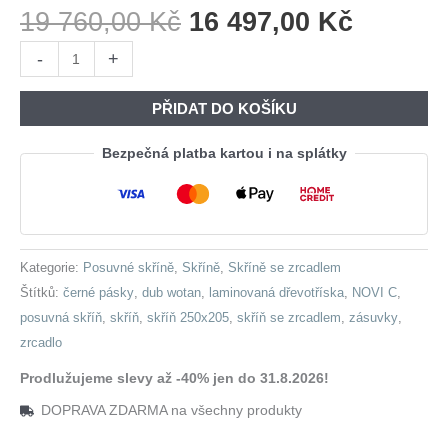
Původní
Aktuáln
19 760,00
Kč
16 497,00
Kč
Cena
Cena
Skříň
-
+
Byla:
Je:
se
19
16
zrcadlem
PŘIDAT DO KOŠÍKU
760,00 Kč.
497,00 
a
zásuvkami
Bezpečná platba kartou i na splátky
NOVI
C
250
dub
Kategorie:
Posuvné skříně
,
Skříně
,
Skříně se zrcadlem
wotan
Štítků:
černé pásky
,
dub wotan
,
laminovaná dřevotříska
,
NOVI C
,
množství
posuvná skříň
,
skříň
,
skříň 250x205
,
skříň se zrcadlem
,
zásuvky
,
zrcadlo
Prodlužujeme slevy až -40% jen do 31.8.2026!
DOPRAVA ZDARMA na všechny produkty