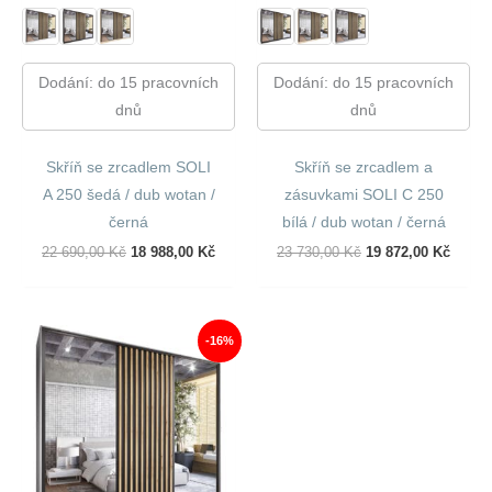
Dodání: do 15 pracovních
Dodání: do 15 pracovních
dnů
dnů
Skříň se zrcadlem SOLI
Skříň se zrcadlem a
A 250 šedá / dub wotan /
zásuvkami SOLI C 250
černá
bílá / dub wotan / černá
Původní
Aktuální
Původní
Aktuál
22 690,00
Kč
18 988,00
Kč
23 730,00
Kč
19 872,00
Kč
Cena
Cena
Cena
Cena
Byla:
Je:
Byla:
Je:
22
18
23
19
690,00 Kč.
988,00 Kč.
730,00 Kč.
872,00
-16%