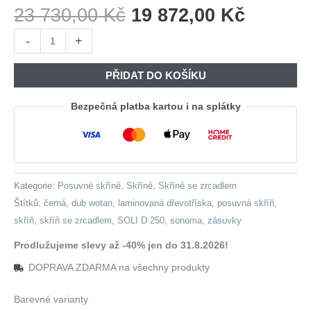
Původní
Aktuáln
23 730,00
Kč
19 872,00
Kč
Cena
Cena
Skříň
-
+
Byla:
Je:
se
23
19
zrcadlem
PŘIDAT DO KOŠÍKU
730,00 Kč.
872,00 
a
zásuvkami
Bezpečná platba kartou i na splátky
SOLI
D
250
sonoma
Kategorie:
Posuvné skříně
,
Skříně
,
Skříně se zrcadlem
/
Štítků:
černá
,
dub wotan
,
laminovaná dřevotříska
,
posuvná skříň
,
dub
skříň
,
skříň se zrcadlem
,
SOLI D 250
,
sonoma
,
zásuvky
wotan
/
Prodlužujeme slevy až -40% jen do 31.8.2026!
černá
DOPRAVA ZDARMA na všechny produkty
množství
Barevné varianty