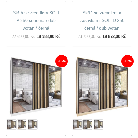
Skříň se zrcadlem SOLI
Skříň se zrcadlem a
A 250 sonoma / dub
zásuvkami SOLI D 250
wotan / černá
černá / dub wotan
Původní
Aktuální
Původní
Aktuál
22 690,00
Kč
18 988,00
Kč
23 730,00
Kč
19 872,00
Kč
Cena
Cena
Cena
Cena
Byla:
Je:
Byla:
Je:
22
18
23
19
690,00 Kč.
988,00 Kč.
730,00 Kč.
872,00
-16%
-16%