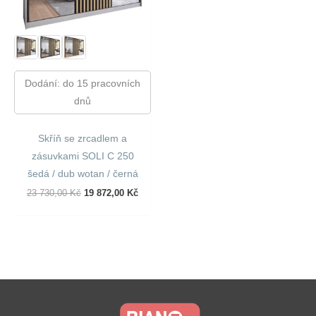
Dodání: do 15 pracovních
dnů
Skříň se zrcadlem a
zásuvkami SOLI C 250
šedá / dub wotan / černá
Původní
Aktuální
23 730,00
Kč
19 872,00
Kč
Cena
Cena
Byla:
Je:
23
19
730,00 Kč.
872,00 Kč.