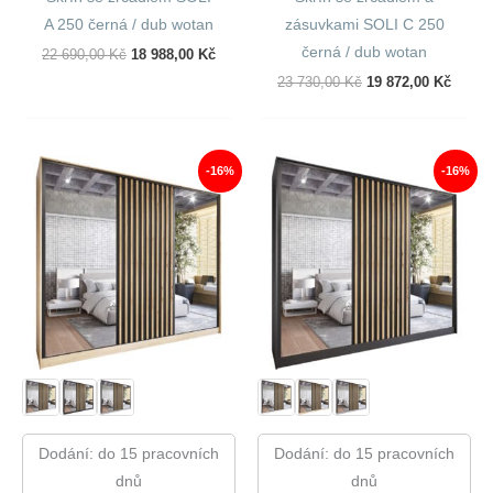
A 250 černá / dub wotan
zásuvkami SOLI C 250
černá / dub wotan
Původní
Aktuální
22 690,00
Kč
18 988,00
Kč
Cena
Cena
Původní
Aktuál
23 730,00
Kč
19 872,00
Kč
Byla:
Je:
Cena
Cena
22
18
Byla:
Je:
690,00 Kč.
988,00 Kč.
23
19
730,00 Kč.
872,00
-16%
-16%
Dodání: do 15 pracovních
Dodání: do 15 pracovních
dnů
dnů