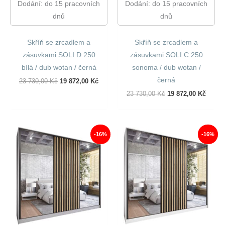
Dodání: do 15 pracovních
Dodání: do 15 pracovních
dnů
dnů
Skříň se zrcadlem a
Skříň se zrcadlem a
zásuvkami SOLI D 250
zásuvkami SOLI C 250
bílá / dub wotan / černá
sonoma / dub wotan /
černá
Původní
Aktuální
23 730,00
Kč
19 872,00
Kč
Cena
Cena
Původní
Aktuál
23 730,00
Kč
19 872,00
Kč
Byla:
Je:
Cena
Cena
23
19
Byla:
Je:
730,00 Kč.
872,00 Kč.
23
19
730,00 Kč.
872,00
-16%
-16%