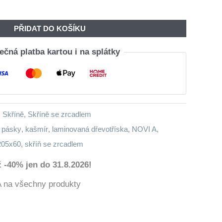
Byla:
Je:
15
13
PŘIDAT DO KOŠÍKU
900,00 Kč.
216,00 Kč.
čná platba kartou i na splátky
,
Skříně
,
Skříně se zrcadlem
 pásky
,
kašmír
,
laminovaná dřevotříska
,
NOVI A
,
205x60
,
skříň se zrcadlem
 -40% jen do 31.8.2026!
a všechny produkty