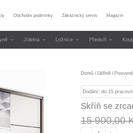
kty
Obchodní podmínky
Zákaznický servis
Magazín
yně
Jídelna
Ložnice
Předsíň
Koup
Domů
/
Skříně
/
Posuvné 
Dodání: do 15 pracovn
Skříň se zrc
15 900,00
Skříň