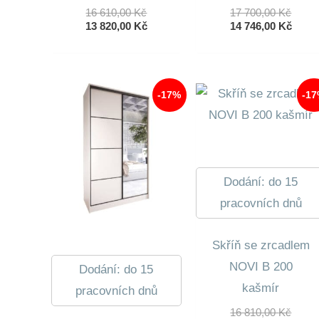
Původní
Půvo
16 610,00
Kč
17 700,00
Kč
Cena
Aktuální
Cena
Aktuá
13 820,00
Kč
14 746,00
Kč
Byla:
Cena
Byla:
Cena
16
Je:
17
Je:
610,00 Kč.
13
700,0
14
820,00 Kč.
746,0
-17%
-1
Dodání: do 15
pracovních dnů
Skříň se zrcadlem
NOVI B 200
Dodání: do 15
kašmír
pracovních dnů
Půvo
16 810,00
Kč