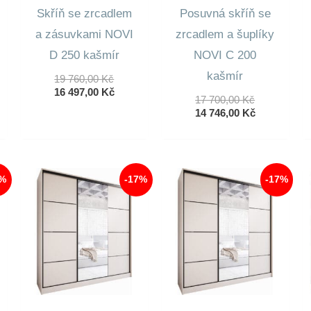
lní
Skříň se zrcadlem
Posuvná skříň se
a zásuvkami NOVI
zrcadlem a šuplíky
0 Kč.
D 250 kašmír
NOVI C 200
0 Kč.
kašmír
Původní
19 760,00
Kč
Cena
Aktuální
16 497,00
Kč
Původní
17 700,00
Kč
Byla:
Cena
Cena
Aktuální
14 746,00
Kč
19
Je:
Byla:
Cena
760,00 Kč.
16
17
Je:
497,00 Kč.
700,00 Kč.
14
746,00 Kč.
7%
-17%
-17%