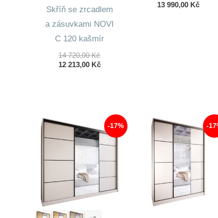
Cena
Aktuá
13 990,00
Kč
Skříň se zrcadlem
Byla:
Cena
16
Je:
a zásuvkami NOVI
810,0
13
C 120 kašmír
990,0
Původní
14 720,00
Kč
Cena
Aktuální
12 213,00
Kč
Byla:
Cena
14
Je:
720,00 Kč.
12
213,00 Kč.
-17%
-1