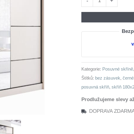
-
+
se
zrcadlem
NOVI
Bezpe
A
180
kašmír
množství
Kategorie:
Posuvné skříně
Štítků:
bez zásuvek
,
černé
posuvná skříň
,
skříň 180x
Prodlužujeme slevy až
DOPRAVA ZDARMA n