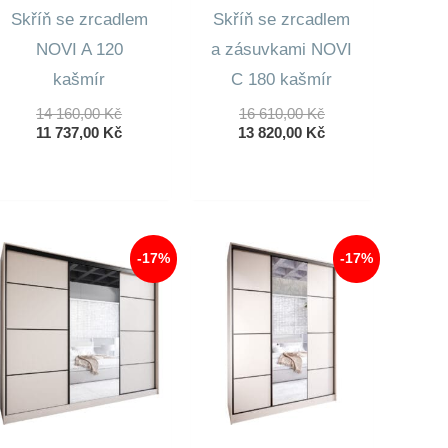
Skříň se zrcadlem
Skříň se zrcadlem
NOVI A 120
a zásuvkami NOVI
kašmír
C 180 kašmír
Původní
Původní
14 160,00
Kč
16 610,00
Kč
Cena
Aktuální
Cena
Aktuální
11 737,00
Kč
13 820,00
Kč
Byla:
Cena
Byla:
Cena
14
Je:
16
Je:
160,00 Kč.
11
610,00 Kč.
13
737,00 Kč.
820,00 Kč.
-17%
-17%