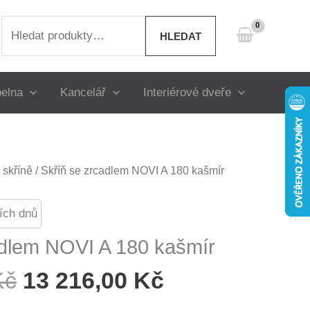
Hledat:
HLEDAT
elna
Kancelář
Interiérové dveře
skříně
/ Skříň se zrcadlem NOVI A 180 kašmír
ích dnů
adlem NOVI A 180 kašmír
Původní
Aktuální
Kč
13 216,00
Kč
Cena
Cena