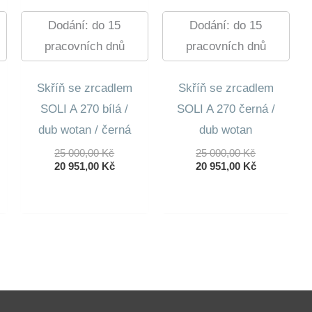
Dodání: do 15
Dodání: do 15
pracovních dnů
pracovních dnů
Skříň se zrcadlem
Skříň se zrcadlem
SOLI A 270 bílá /
SOLI A 270 černá /
dub wotan / černá
dub wotan
Původní
Původní
25 000,00
Kč
25 000,00
Kč
Cena
Aktuální
Cena
Aktuální
20 951,00
Kč
20 951,00
Kč
dní
Byla:
Cena
Byla:
Cena
lní
25
Je:
25
Je:
000,00 Kč.
20
000,00 Kč.
20
951,00 Kč.
951,00 Kč.
0 Kč.
0 Kč.