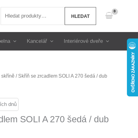
Hledat:
HLEDAT
elna
Kancelář
Interiérové dveře
skříně
/ Skříň se zrcadlem SOLI A 270 šedá / dub
ích dnů
adlem SOLI A 270 šedá / dub