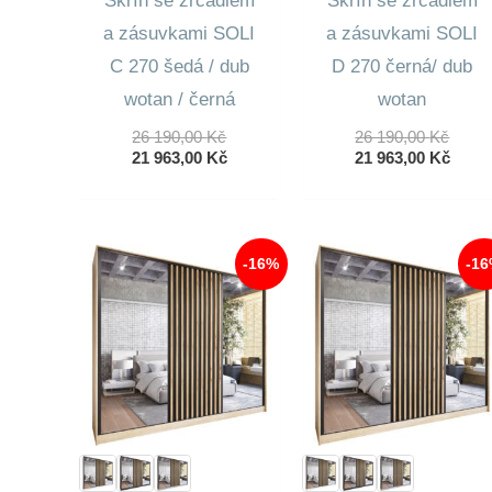
Skříň se zrcadlem
Skříň se zrcadlem
a zásuvkami SOLI
a zásuvkami SOLI
C 270 šedá / dub
D 270 černá/ dub
wotan / černá
wotan
Původní
Půvo
26 190,00
Kč
26 190,00
Kč
Cena
Aktuální
Cena
Aktuá
21 963,00
Kč
21 963,00
Kč
Byla:
Cena
Byla:
Cena
26
Je:
26
Je:
190,00 Kč.
21
190,0
21
963,00 Kč.
963,0
-16%
-1