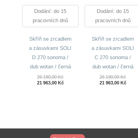
Dodání: do 15
Dodání: do 15
pracovních dnů
pracovních dnů
Skříň se zrcadlem
Skříň se zrcadlem
a zásuvkami SOLI
a zásuvkami SOLI
D 270 sonoma /
C 270 sonoma /
dub wotan / černá
dub wotan / černá
Původní
Půvo
26 190,00
Kč
26 190,00
Kč
Cena
Aktuální
Cena
Aktuá
21 963,00
Kč
21 963,00
Kč
Byla:
Cena
Byla:
Cena
26
Je:
26
Je:
190,00 Kč.
21
190,0
21
963,00 Kč.
963,0