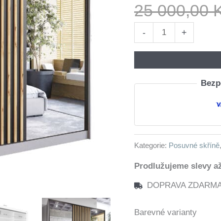
25 000,00
Skříň
-
+
se
zrcadlem
SOLI
Bezpe
A
270
šedá
/
Kategorie:
Posuvné skříně
dub
wotan
Prodlužujeme slevy až
/
DOPRAVA ZDARMA n
černá
množství
Barevné varianty