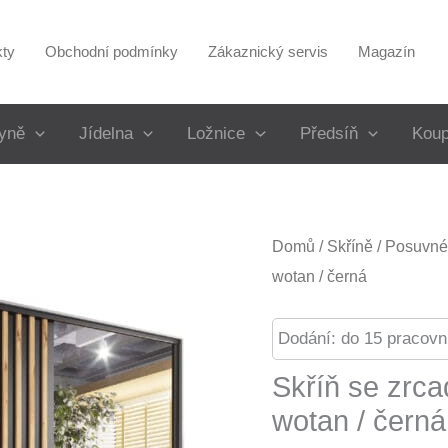
kty
Obchodní podmínky
Zákaznický servis
Magazín
yně
Jídelna
Ložnice
Předsíň
Koup
Domů
/
Skříně
/
Posuvné 
wotan / černá
Dodání: do 15 pracovn
Skříň se zrc
wotan / černá