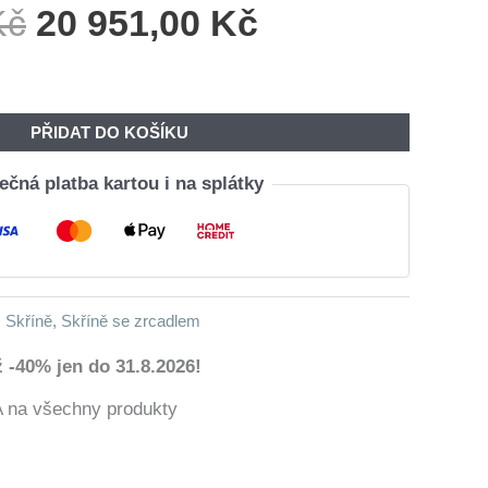
Původní
Aktuální
Kč
20 951,00
Kč
Cena
Cena
Byla:
Je:
25
20
PŘIDAT DO KOŠÍKU
000,00 Kč.
951,00 Kč.
čná platba kartou i na splátky
,
Skříně
,
Skříně se zrcadlem
 -40% jen do 31.8.2026!
a všechny produkty