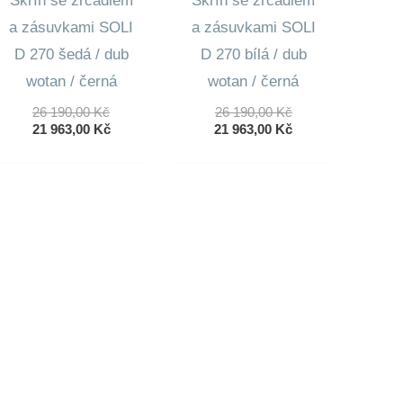
Skříň se zrcadlem
Skříň se zrcadlem
a zásuvkami SOLI
a zásuvkami SOLI
D 270 šedá / dub
D 270 bílá / dub
wotan / černá
wotan / černá
Původní
Původní
26 190,00
Kč
26 190,00
Kč
Cena
Aktuální
Cena
Aktuální
21 963,00
Kč
21 963,00
Kč
Byla:
Cena
Byla:
Cena
26
Je:
26
Je:
190,00 Kč.
21
190,00 Kč.
21
963,00 Kč.
963,00 Kč.