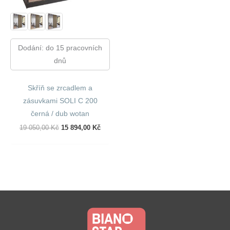
Dodání: do 15 pracovních
dnů
Skříň se zrcadlem a
zásuvkami SOLI C 200
černá / dub wotan
Původní
Aktuální
19 050,00
Kč
15 894,00
Kč
Cena
Cena
Byla:
Je:
19
15
050,00 Kč.
894,00 Kč.