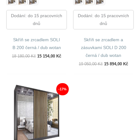
Dodání: do 15 pracovních
Dodání: do 15 pracovních
dnů
dnů
Skříň se zrcadlem SOLI
Skříň se zrcadlem a
B 200 černá / dub wotan
zásuvkami SOLI D 200
černá / dub wotan
Původní
Aktuální
18 180,00
Kč
15 154,00
Kč
Cena
Cena
Původní
Aktuál
19 050,00
Kč
15 894,00
Kč
Byla:
Je:
Cena
Cena
18
15
Byla:
Je:
180,00 Kč.
154,00 Kč.
19
15
050,00 Kč.
894,00
-17%