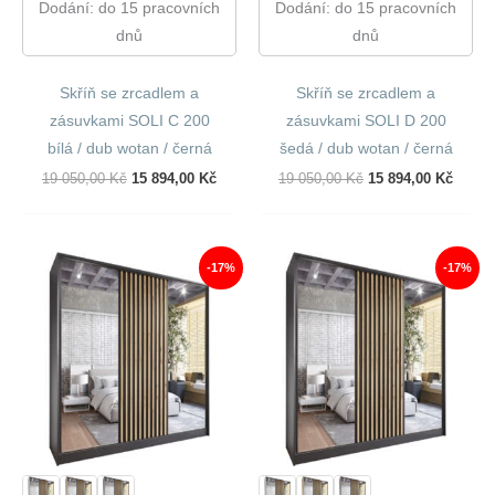
Dodání: do 15 pracovních
Dodání: do 15 pracovních
dnů
dnů
Skříň se zrcadlem a
Skříň se zrcadlem a
zásuvkami SOLI C 200
zásuvkami SOLI D 200
bílá / dub wotan / černá
šedá / dub wotan / černá
Původní
Aktuální
Původní
Aktuál
19 050,00
Kč
15 894,00
Kč
19 050,00
Kč
15 894,00
Kč
Cena
Cena
Cena
Cena
Byla:
Je:
Byla:
Je:
19
15
19
15
050,00 Kč.
894,00 Kč.
050,00 Kč.
894,00
-17%
-17%