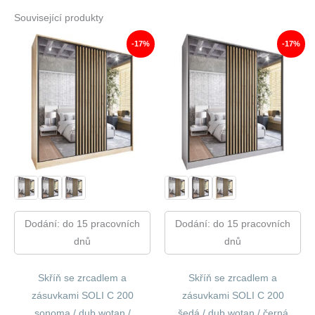
Související produkty
-17%
-17%
Dodání: do 15 pracovních
Dodání: do 15 pracovních
dnů
dnů
Skříň se zrcadlem a
Skříň se zrcadlem a
zásuvkami SOLI C 200
zásuvkami SOLI C 200
sonoma / dub wotan /
šedá / dub wotan / černá