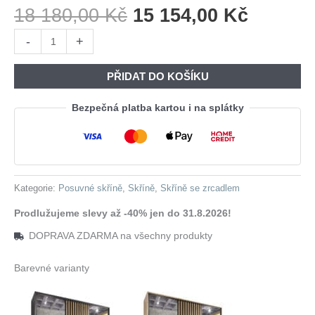
Původní
Aktuáln
18 180,00
Kč
15 154,00
Kč
Cena
Cena
Skříň
-
+
Byla:
Je:
se
18
15
zrcadlem
PŘIDAT DO KOŠÍKU
180,00 Kč.
154,00 
SOLI
B
Bezpečná platba kartou i na splátky
200
bílá
/
dub
Kategorie:
Posuvné skříně
,
Skříně
,
Skříně se zrcadlem
wotan
/
Prodlužujeme slevy až -40% jen do 31.8.2026!
černá
DOPRAVA ZDARMA na všechny produkty
množství
Barevné varianty