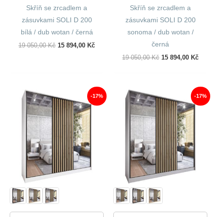
Skříň se zrcadlem a
Skříň se zrcadlem a
zásuvkami SOLI D 200
zásuvkami SOLI D 200
bílá / dub wotan / černá
sonoma / dub wotan /
černá
Původní
Aktuální
19 050,00
Kč
15 894,00
Kč
Cena
Cena
Původní
Aktuál
19 050,00
Kč
15 894,00
Kč
Byla:
Je:
Cena
Cena
19
15
Byla:
Je:
050,00 Kč.
894,00 Kč.
19
15
050,00 Kč.
894,00
-17%
-17%