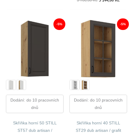
Původní
Aktuáln
5 700,00
Kč
5 144,00
Kč
Cena
Cena
Byla:
Je:
5
5
700,00 Kč.
144,00 
-5%
-5%
Dodání: do 10 pracovních
Dodání: do 10 pracovních
dnů
dnů
Skříňka horní 50 STILL
Skříňka horní 40 STILL
ST57 dub artisan /
ST29 dub artisan / grafit