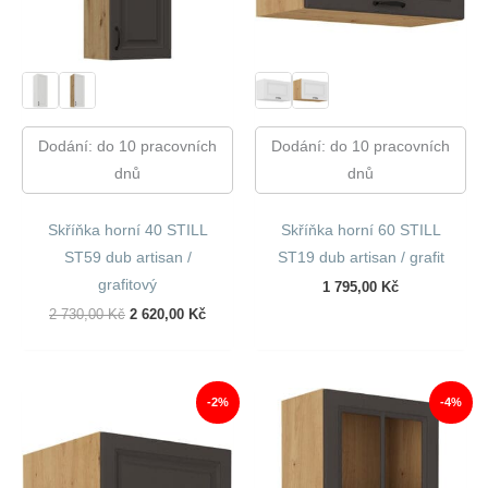
Dodání: do 10 pracovních
Dodání: do 10 pracovních
dnů
dnů
Skříňka horní 40 STILL
Skříňka horní 60 STILL
ST59 dub artisan /
ST19 dub artisan / grafit
grafitový
1 795,00
Kč
Původní
Aktuální
2 730,00
Kč
2 620,00
Kč
Cena
Cena
Byla:
Je:
2
2
730,00 Kč.
620,00 Kč.
-2%
-4%