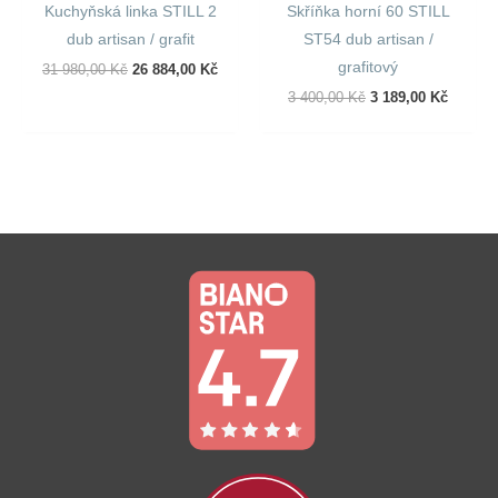
Kuchyňská linka STILL 2
Skříňka horní 60 STILL
dub artisan / grafit
ST54 dub artisan /
grafitový
Původní
Aktuální
31 980,00
Kč
26 884,00
Kč
Cena
Cena
Původní
Aktuáln
3 400,00
Kč
3 189,00
Kč
Byla:
Je:
Cena
Cena
31
26
Byla:
Je:
980,00 Kč.
884,00 Kč.
3
3
400,00 Kč.
189,00 