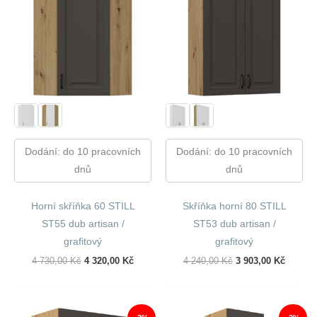
Dodání: do 10 pracovních
Dodání: do 10 pracovních
dnů
dnů
Horní skříňka 60 STILL
Skříňka horní 80 STILL
ST55 dub artisan /
ST53 dub artisan /
grafitový
grafitový
Původní
Aktuální
Původní
Aktuáln
4 730,00
Kč
4 320,00
Kč
4 240,00
Kč
3 903,00
Kč
Cena
Cena
Cena
Cena
Byla:
Je:
Byla:
Je:
4
4
4
3
730,00 Kč.
320,00 Kč.
240,00 Kč.
903,00 