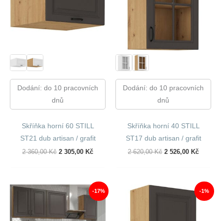
Dodání: do 10 pracovních
Dodání: do 10 pracovních
dnů
dnů
Skříňka horní 60 STILL
Skříňka horní 40 STILL
ST21 dub artisan / grafit
ST17 dub artisan / grafit
Původní
Aktuální
Původní
Aktuáln
2 360,00
Kč
2 305,00
Kč
2 620,00
Kč
2 526,00
Kč
Cena
Cena
Cena
Cena
Byla:
Je:
Byla:
Je:
2
2
2
2
360,00 Kč.
305,00 Kč.
620,00 Kč.
526,00 
-17%
-1%