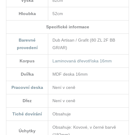
Výška
82cm
Hloubka
52cm
Specifické informace
Barevné
Dub Artisan / Grafit (80 ZL 2F BB
provedení
GR/AR)
Korpus
Laminovaná dřevotříska 16mm
Dvířka
MDF deska 16mm
Pracovní deska
Není v ceně
Dřez
Není v ceně
Tiché dovírání
Obsahuje
Obsahuje: Kovové, v černé barvě
Úchytky
(192mm)