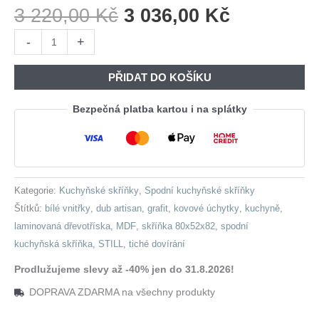
Původní
Aktuální
3 220,00
Kč
3 036,00
Kč
Cena
Cena
Skříňka
-
+
Byla:
Je:
dolní
3
3
pod
PŘIDAT DO KOŠÍKU
220,00 Kč.
036,00 Kč
dřez
80
Bezpečná platba kartou i na splátky
STILL
ST01
dub
artisan
Kategorie:
Kuchyňské skříňky
,
Spodní kuchyňské skříňky
/
Štítků:
bílé vnitřky
,
dub artisan
,
grafit
,
kovové úchytky
,
kuchyně
,
grafit
laminovaná dřevotříska
,
MDF
,
skříňka 80x52x82
,
spodní
množství
kuchyňská skříňka
,
STILL
,
tiché dovírání
Prodlužujeme slevy až -40% jen do 31.8.2026!
DOPRAVA ZDARMA na všechny produkty