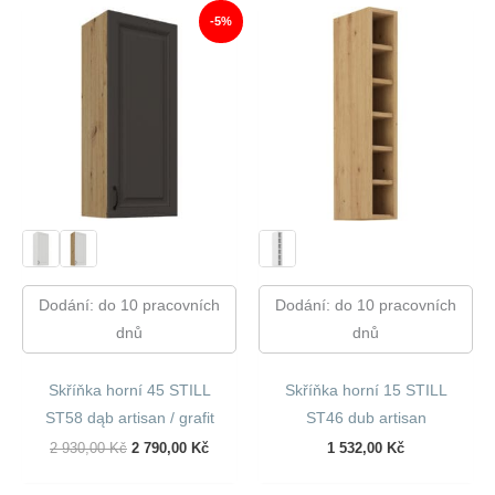
270,00 Kč.
229,00 Kč.
330,00 Kč.
280,00 
-5%
Dodání: do 10 pracovních
Dodání: do 10 pracovních
dnů
dnů
Skříňka horní 45 STILL
Skříňka horní 15 STILL
ST58 dąb artisan / grafit
ST46 dub artisan
Původní
Aktuální
2 930,00
Kč
2 790,00
Kč
1 532,00
Kč
Cena
Cena
Byla:
Je: