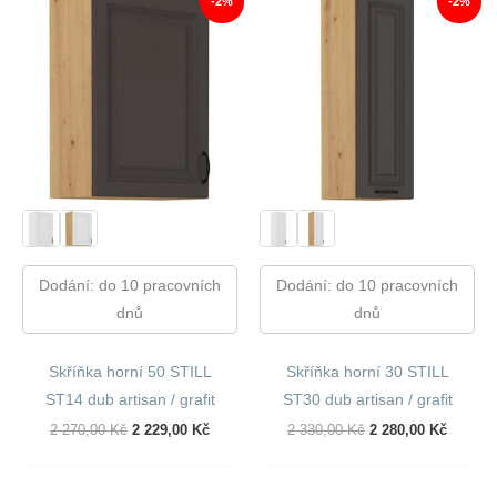
-2%
-2%
Dodání: do 10 pracovních
Dodání: do 10 pracovních
dnů
dnů
Skříňka horní 50 STILL
Skříňka horní 30 STILL
ST14 dub artisan / grafit
ST30 dub artisan / grafit
Původní
Aktuální
Původní
Aktuáln
2 270,00
Kč
2 229,00
Kč
2 330,00
Kč
2 280,00
Kč
Cena
Cena
Cena
Cena
Byla:
Je:
Byla:
Je:
2
2
2
2