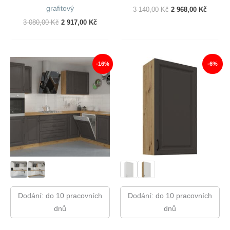
grafitový
Původní
Aktuáln
3 140,00
Kč
2 968,00
Kč
Cena
Cena
Původní
Aktuální
3 080,00
Kč
2 917,00
Kč
Byla:
Je:
Cena
Cena
3
2
Byla:
Je:
140,00 Kč.
968,00 
3
2
080,00 Kč.
917,00 Kč.
-16%
-6%
Dodání: do 10 pracovních
Dodání: do 10 pracovních
dnů
dnů