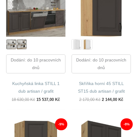
Dodání: do 10 pracovních
Dodání: do 10 pracovních
dnů
dnů
Kuchyňská linka STILL 1
Skříňka horní 45 STILL
dub artisan / grafit
ST15 dub artisan / grafit
Původní
Aktuální
Původní
Aktuáln
18 630,00
Kč
15 537,00
Kč
2 170,00
Kč
2 144,00
Kč
Cena
Cena
Cena
Cena
Byla:
Je:
Byla:
Je:
18
15
2
2
630,00 Kč.
537,00 Kč.
170,00 Kč.
144,00 
-9%
-8%