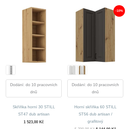
2
2
930,00 Kč.
790,00 Kč.
-10%
Dodání: do 10 pracovních
Dodání: do 10 pracovních
dnů
dnů
Skříňka horní 30 STILL
Horní skříňka 60 STILL
ST47 dub artisan
ST56 dub artisan /
grafitový
1 523,00
Kč