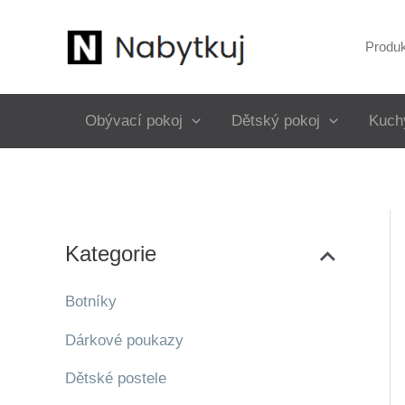
Přeskočit
na
Produ
obsah
Obývací pokoj
Dětský pokoj
Kuch
Kategorie
Botníky
Dárkové poukazy
Dětské postele