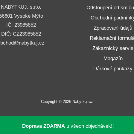
NABYTKUJ, s.r.o.
Odstoupení od smlo
56601 Vysoké Mýto
Obchodní podmínk
IČ: 23985852
Zpracování údajů
DIČ: CZ23985852
Reklamační formulá
obchod@nabytkuj.cz
Zákaznický servis
Magazín
Dárkové poukazy
Copyright © 2026 Nabytkuj.cz
Doprava ZDARMA
u všech objednávek!!
neru