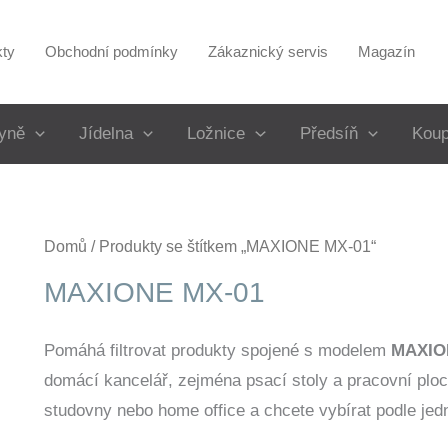
kty
Obchodní podmínky
Zákaznický servis
Magazín
yně
Jídelna
Ložnice
Předsíň
Koup
Domů
/ Produkty se štítkem „MAXIONE MX-01“
MAXIONE MX-01
Pomáhá filtrovat produkty spojené s modelem
MAXIO
domácí kancelář, zejména psací stoly a pracovní ploc
studovny nebo home office a chcete vybírat podle jed