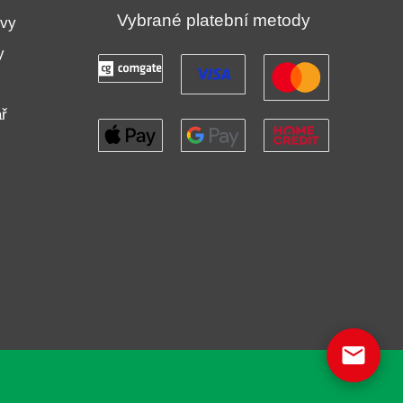
Vybrané platební metody
uvy
y
ř