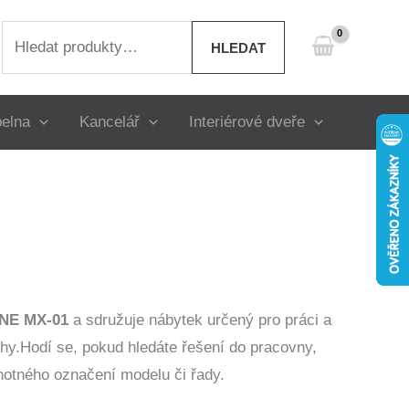
Hledat:
HLEDAT
elna
Kancelář
Interiérové dveře
NE MX-01
a sdružuje nábytek určený pro práci a
hy.Hodí se, pokud hledáte řešení do pracovny,
notného označení modelu či řady.