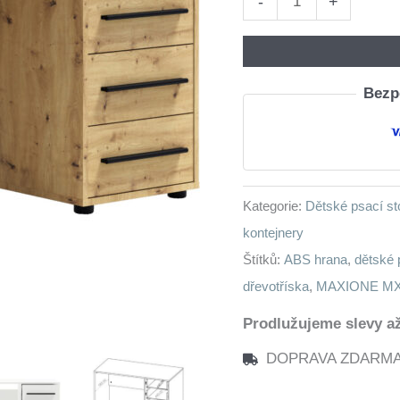
-
+
stůl
MAXIS
01
Bezpe
dub
artisan
množství
Kategorie:
Dětské psací st
kontejnery
Štítků:
ABS hrana
,
dětské 
dřevotříska
,
MAXIONE MX
Prodlužujeme slevy až
DOPRAVA ZDARMA n