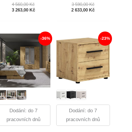
Původní
Původní
4 560,00
Kč
3 590,00
Kč
Cena
Aktuální
Cena
Aktuální
3 263,00
Kč
2 633,00
Kč
Byla:
Cena
Byla:
Cena
4
Je:
3
Je:
560,00 Kč.
3
590,00 Kč.
2
263,00 Kč.
633,00 Kč.
-36%
-23%
Dodání: do 7
Dodání: do 7
pracovních dnů
pracovních dnů