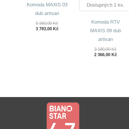
Komoda MAXIS 03
Dostupných 1 ks.
dub artisan
Komoda RTV
Původní
5 360,00
Kč
Cena
Aktuální
3 783,00
Kč
MAXIS 09 dub
Byla:
Cena
artisan
5
Je:
360,00 Kč.
3
Původ
3 180,00
Kč
783,00 Kč.
Cena
Aktuá
2 366,00
Kč
Byla:
Cena
3
Je:
180,00
2
366,00