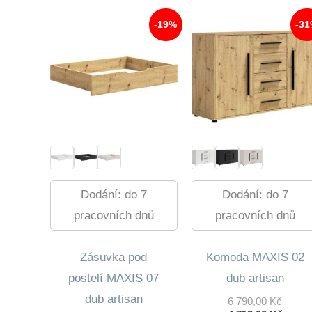
-19%
-3
Dodání: do 7
Dodání: do 7
pracovních dnů
pracovních dnů
Zásuvka pod
Komoda MAXIS 02
postelí MAXIS 07
dub artisan
dub artisan
Původ
6 790,00
Kč