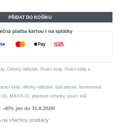
Byla:
Je:
5
3
PŘIDAT DO KOŠÍKU
080,00 Kč.
601,00 Kč.
čná platba kartou i na splátky
oly
,
Dětský nábytek
,
Psací stoly
,
Psací stoly a
psací stoly
,
dětský nábytek
,
dub artisan
,
laminovaná
-01
,
MAXIS 01
,
plastové úchytky
,
psací stůl
 -40% jen do 31.8.2026!
a všechny produkty