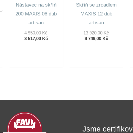
Nástavec na skříň
Skříň se zrcadlem
200 MAXIS 06 dub
MAXIS 12 dub
artisan
artisan
Původní
Původní
4 950,00
Kč
13 920,00
Kč
Cena
Aktuální
Aktuální
Cena
3 517,00
Kč
8 749,00
Kč
Byla:
Cena
Cena
Byla:
4
Je:
Je:
13
ní
950,00 Kč.
3
8
920,00 Kč.
lní
517,00 Kč.
749,00 Kč.
 Kč.
 Kč.
Jsme certifik