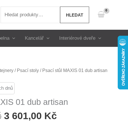
Hledat:
HLEDAT
elna
Kancelář
Interiérové dveře
tejnery
/
Psací stoly
/ Psací stůl MAXIS 01 dub artisan
ch dnů
XIS 01 dub artisan
Původní
Aktuální
č
3 601,00
Kč
Cena
Cena