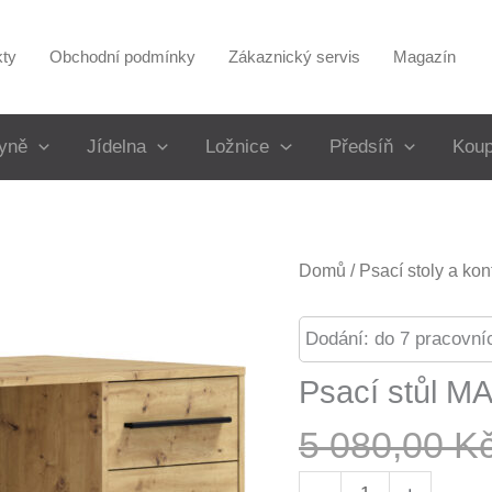
kty
Obchodní podmínky
Zákaznický servis
Magazín
yně
Jídelna
Ložnice
Předsíň
Koup
Domů
/
Psací stoly a kon
Dodání: do 7 pracovní
Psací stůl MA
5 080,00
K
Psací