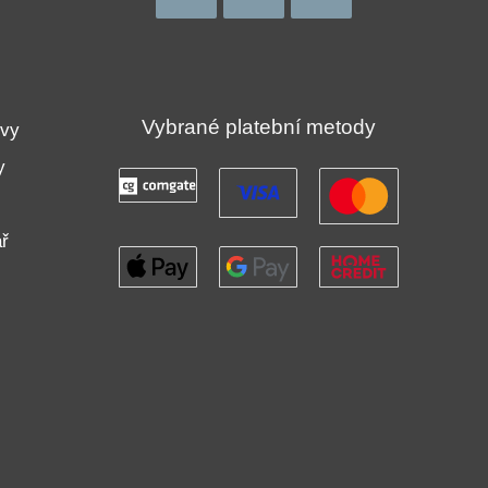
!
Vybrané platební metody
uvy
y
ř