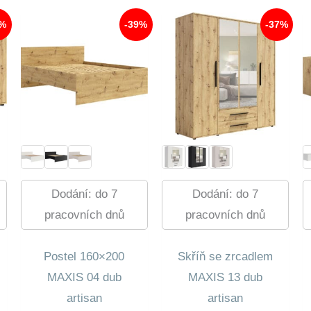
1%
-39%
-37%
Dodání: do 7
Dodání: do 7
pracovních dnů
pracovních dnů
Postel 160×200
Skříň se zrcadlem
MAXIS 04 dub
MAXIS 13 dub
artisan
artisan
ní